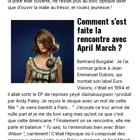
la piste était ouverte, ne restait plus au bloc optique laser
que d’ouvrir la malle au trésor, et roulez jeunesse !
Comment s’est
faite la
rencontre avec
April March ?
Bertrand Burgalat : Je l’ai
connue grâce à Jean
Emmanuel Dubois, qui
montait son label Euro
Visions, c’était en 1994 et
il allait sortir le EP de reprises yéyé
Gainsbourgsion !
produit
par Andy Paley. Je reçois le disque avec un mot de cette
fille “ Je viens bientôt à Paris… ”. J’écoute ce truc arrivé de
nulle part et je me dis bon sang mais qu’est ce que c’est
que cette Américaine ? Finalement on se rencontre, elle me
parle et balance
“ Tu sais, tu t’entendrais bien avec Brian
Wilson ”
, carrément ! C’était l’époque où il composait des