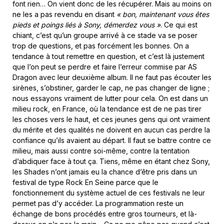
font rien… On vient donc de les récupérer. Mais au moins on
ne les a pas revendu en disant
« bon, maintenant vous êtes
pieds et poings liés à Sony, démerdez vous »
. Ce qui est
chiant, c’est qu’un groupe arrivé à ce stade va se poser
trop de questions, et pas forcément les bonnes. On a
tendance à tout remettre en question, et c’est là justement
que l’on peut se perdre et faire l’erreur commise par AS
Dragon avec leur deuxième album. Il ne faut pas écouter les
sirènes, s’obstiner, garder le cap, ne pas changer de ligne ;
nous essayons vraiment de lutter pour cela. On est dans un
milieu rock, en France, où la tendance est de ne pas tirer
les choses vers le haut, et ces jeunes gens qui ont vraiment
du mérite et des qualités ne doivent en aucun cas perdre la
confiance qu’ils avaient au départ. Il faut se battre contre ce
milieu, mais aussi contre soi-même, contre la tentation
d’abdiquer face à tout ça. Tiens, même en étant chez Sony,
les Shades n’ont jamais eu la chance d’être pris dans un
festival de type Rock En Seine parce que le
fonctionnement du système actuel de ces festivals ne leur
permet pas d’y accéder. La programmation reste un
échange de bons procédés entre gros tourneurs, et là-