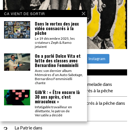
CA VIENT DE SORTIR
Dans le vortex des jeux
vidéo consacrés à la
pêche
Le 19 décembre 2025, les
créateurs Zeph & Ramo
jetaient
On a parlé Dolce Vita et
CHARGER PLUS
Suivre sur Instagram
lutte des classes avec
Bernardino Femminielli
Avec son dernier album
CA COMMENTE SEC
Mémoires d’un Auto-Sabotage,
Bernardino Femminielli
chante
il a pas de genoux Messi comme P comelade
dans
Dans le vortex des jeux vidéo consacrés à la pêche
Gilb’R : « Être encore là
30 ans après, c’est
miraculeux »
Dans le vortex des jeux vidéos consacrés à la pêche
dans
Infatigable travailleur en
PACÔME THIELLEMENT
dilettante, le patron de
La séance d’Hip Gnose
Versatile a décidé
La Patrie
dans