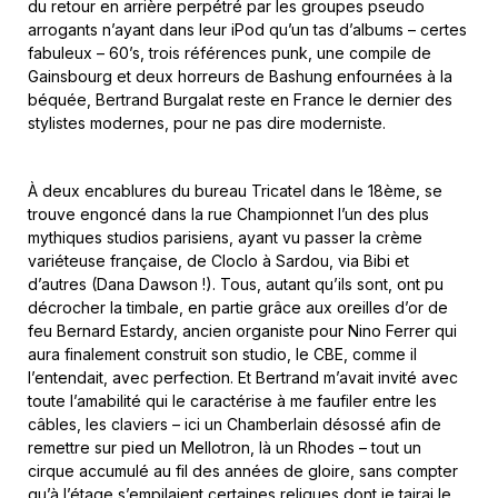
du retour en arrière perpétré par les groupes pseudo
arrogants n’ayant dans leur iPod qu’un tas d’albums – certes
fabuleux – 60’s, trois références punk, une compile de
Gainsbourg et deux horreurs de Bashung enfournées à la
béquée, Bertrand Burgalat reste en France le dernier des
stylistes modernes, pour ne pas dire moderniste.
À deux encablures du bureau Tricatel dans le 18ème, se
trouve engoncé dans la rue Championnet l’un des plus
mythiques studios parisiens, ayant vu passer la crème
variéteuse française, de Cloclo à Sardou, via Bibi et
d’autres (Dana Dawson !). Tous, autant qu’ils sont, ont pu
décrocher la timbale, en partie grâce aux oreilles d’or de
feu Bernard Estardy, ancien organiste pour Nino Ferrer qui
aura finalement construit son studio, le CBE, comme il
l’entendait, avec perfection. Et Bertrand m’avait invité avec
toute l’amabilité qui le caractérise à me faufiler entre les
câbles, les claviers – ici un Chamberlain désossé afin de
remettre sur pied un Mellotron, là un Rhodes – tout un
cirque accumulé au fil des années de gloire, sans compter
qu’à l’étage s’empilaient certaines reliques dont je tairai le