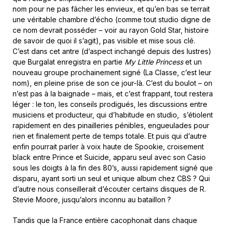
nom pour ne pas fâcher les envieux, et qu’en bas se terrait
une véritable chambre d’écho (comme tout studio digne de
ce nom devrait posséder – voir au rayon Gold Star, histoire
de savoir de quoi il s’agit), pas visible et mise sous clé.
C’est dans cet antre (d’aspect inchangé depuis des lustres)
que Burgalat enregistra en partie
My Little Princess
et un
nouveau groupe prochainement signé (La Classe, c’est leur
nom), en pleine prise de son ce jour-là. C’est du boulot – on
n’est pas à la baignade – mais, et c’est frappant, tout restera
léger : le ton, les conseils prodigués, les discussions entre
musiciens et producteur, qui d’habitude en studio, s’étiolent
rapidement en des pinailleries pénibles, engueulades pour
rien et finalement perte de temps totale. Et puis qui d’autre
enfin pourrait parler à voix haute de Spookie, croisement
black entre Prince et Suicide, apparu seul avec son Casio
sous les doigts à la fin des 80’s, aussi rapidement signé que
disparu, ayant sorti un seul et unique album chez CBS ? Qui
d’autre nous conseillerait d’écouter certains disques de R.
Stevie Moore, jusqu’alors inconnu au bataillon ?
Tandis que la France entière cacophonait dans chaque