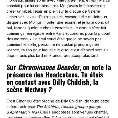
morceaux jamais sortis avec Paley justement, et April March
chantait pour lui certains titres. Moi j’avais le fantasme de
créer un label, j’étais en plein sur le disque de Valérie
Lemercier, j’avais d’autres pistes, comme celle de faire un
disque avec Momus, monter une écurie, et je lui ai donc dit
oui, faisons quelque chose ensemble. Le disque s’est fait
comme ça, enregistré entre Paris et Londres pour la plupart
des morceaux. Le seul souci était que je ne savais pas
comment le sortir, personne ne voulait prendre ça en
licence, raison pour laquelle le disque est d’abord sorti au
Japon, puis plus tard en France, beaucoup plus tard.
Sur
Chrominance Decoder
, on note la
présence des Headcotees. Tu étais
en contact avec Billy Childish, la
scène Medway ?
C’est Elinor qui était proche de Billy Childish, de toute cette
scène rock
(voir The Shitbirds, l’ancien groupe garage
d’April March, NdA)
, les Headcotees sont venues chanter,
très sympas comme filles. C’était marrant, mais tout s’est fait