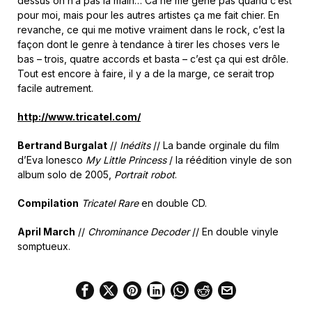
dessus on n’a pas la main… Ca ne me gêne pas quand c’est
pour moi, mais pour les autres artistes ça me fait chier. En
revanche, ce qui me motive vraiment dans le rock, c’est la
façon dont le genre à tendance à tirer les choses vers le
bas – trois, quatre accords et basta – c’est ça qui est drôle.
Tout est encore à faire, il y a de la marge, ce serait trop
facile autrement.
http://www.tricatel.com/
Bertrand Burgalat
//
Inédits
// La bande orginale du film
d’Eva Ionesco
My Little Princess
/ la réédition vinyle de son
album solo de 2005,
Portrait robot
.
Compilation
Tricatel Rare
en double CD.
April March
//
Chrominance Decoder
// En double vinyle
somptueux.