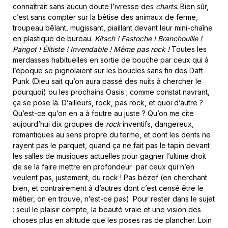
connaîtrait sans aucun doute l’ivresse des
charts
. Bien sûr,
c’est sans compter sur la bêtise des animaux de ferme,
troupeau bêlant, mugissant, piaillant devant leur mini-chaîne
en plastique de bureau.
Kitsch ! Fastoche ! Branchouille !
Parigot ! Élitiste ! Invendable ! Même pas rock !
Toutes les
merdasses habituelles en sortie de bouche par ceux qui à
l’époque se pignolaient sur les boucles sans fin des Daft
Punk (Dieu sait qu’on aura passé des nuits à chercher le
pourquoi) ou les prochains Oasis ; comme constat navrant,
ça se pose là. D’ailleurs, rock, pas rock, et quoi d’autre ?
Qu’est-ce qu’on en a à foutre au juste ? Qu’on me cite
aujourd’hui dix groupes de
rock
inventifs, dangereux,
romantiques au sens propre du terme, et dont les dents ne
rayent pas le parquet, quand ça ne fait pas le tapin devant
les salles de musiques actuelles pour gagner l’ultime droit
de se la faire mettre en profondeur par ceux qui n’en
veulent pas, justement, du rock ! Pas bézef (en cherchant
bien, et contrairement à d’autres dont c’est censé être le
métier, on en trouve, n’est-ce pas). Pour rester dans le sujet
: seul le plaisir compte, la beauté vraie et une vision des
choses plus en altitude que les poses ras de plancher. Loin