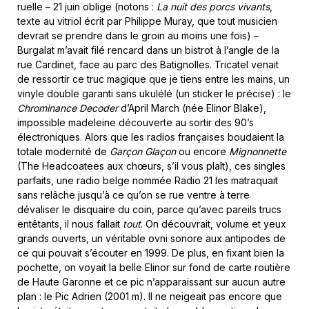
ruelle – 21 juin oblige (notons :
La nuit des porcs vivants
,
texte au vitriol écrit par Philippe Muray, que tout musicien
devrait se prendre dans le groin au moins une fois) –
Burgalat m’avait filé rencard dans un bistrot à l’angle de la
rue Cardinet, face au parc des Batignolles. Tricatel venait
de ressortir ce truc magique que je tiens entre les mains, un
vinyle double garanti sans ukulélé (un sticker le précise) : le
Chrominance Decoder
d’April March (née Elinor Blake),
impossible madeleine découverte au sortir des 90’s
électroniques. Alors que les radios françaises boudaient la
totale modernité de
Garçon Glaçon
ou encore
Mignonnette
(The Headcoatees aux chœurs, s’il vous plaît), ces singles
parfaits, une radio belge nommée Radio 21 les matraquait
sans relâche jusqu’à ce qu’on se rue ventre à terre
dévaliser le disquaire du coin, parce qu’avec pareils trucs
entêtants, il nous fallait
tout
. On découvrait, volume et yeux
grands ouverts, un véritable ovni sonore aux antipodes de
ce qui pouvait s’écouter en 1999. De plus, en fixant bien la
pochette, on voyait la belle Elinor sur fond de carte routière
de Haute Garonne et ce pic n’apparaissant sur aucun autre
plan : le Pic Adrien (2001 m). Il ne neigeait pas encore que