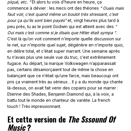
piqué, etc. ”
Et alors tu vois d’heure en heure, ça
commence à dévier : les mecs ont des théories
“ Ouais mais
faut voir, c’est quand même un boulot très stressant, c’est
pour ça qu’ils sont bien payés”
et, vingt heures plus tard à
peu près, tu as le point Godwin qui est atteint avec des
“
Oui mais c’est comme si je disais que Hitler était sympa ”
.
C’est là qu’on voit comment n’importe quelle discussion sur
le net, sur n’importe quel sujet, dégénère en n’importe quoi,
en délire total, et c’était super marrant. Une semaine après
tu n’avais plus une seule vue du truc, c’est extrêmement
fugace. Au départ, la marque Volkswagen n’apparaissait
pas, certains désamorçaient tout de même la chose en
balançant que ce n’était qu’une farce, mais beaucoup ont
pris ça vraiment très au sérieux… Il y a du monde qui chante
là-dessus, on avait fait venir des copains pour se marrer :
Etienne des Shades, Benjamin Diamond qui, à la voix, a
battu tout le monde en chanteur de variète. La french
touch ! Très impressionnant.
Et cette version de
The Sssound Of
Music
?