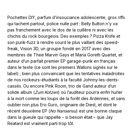
Pochettes DIY, parfum d’insouciance adolescente, gros riffs
qui tachent partout, police nulle part ; Belly Button n’y va
pas franchement avec le dos de la cuillère ni avec les
chichis du rock bourgeois. Des exemples ? Pizza Knife et
son punk-fuzz à rendre sourd le plus vaillant des speed-
freak, Vision 3D, un groupe fondé en 2017 avec des
membres de Thee Marvin Gays et Maria Goretti Quartet, et
auteur d’un parfait premier EP garage-punk en français
dans le texte (ce sont les premiers Wallons signés sur le
label) ; bien plus convaincant que les tentatives maladroites
de nos rockeurs-étudiants à la faculté Johnny-les-dents-
cassés. Ou encore Pink Room, trio de Gand auteur d’un
solide album (
Zum Kotzen
) où l’auditeur pourra enfin hurler
à la mort comme les loups de la forêt des Ardennes, et sans
oublier non plus Ero Guro, originaire de Diest, et dont le
récent deuxième EP (
No Nansensu
) est une bonne claque
dans la gueule qui rappelle – si besoin était – que Jay
Reatard est vraiment parti trop tôt.