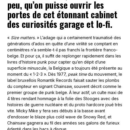
peu, qu’on puisse ouvrir les
portes de cet étonnant cabinet
des curiosités garage et lo-fi.
«
Size matters.
» L’adage qui a certainement traumatisé des
générations d’ados en quête d’une virilité se comptant en
centimètres n’a semble-t-il pas franchi la frontière franco-
belge. Et pour ça, il suffit de replonger rapidement dans les
livres d’histoire punk pour capter qu’en dépit d’une
superficie minuscule, la Belgique a toujours été présente au
moment du « 1-2-3 ». Dès 1977,
peak time
du mouvement, le
label bruxellois Romantik Records faisait sauter les plombs
du compteur en signant Chainsaw, souvent décrit comme le
premier groupe de punk belge. À leur actif, un culte maxi de
4 titres rendant hommage à la folie des Stooges avec des
histoires de guerre nucléaire et du proto hardcore joué très
vite. Micky Mike y fera ses débuts à la basse avant
d’endosser le blaze plus cold wave de Snowy Red, et
Chainsaw gagnera au fil des années ses galons de furieux
édenté dans les bacs à disque.