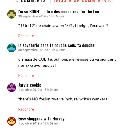
I'm so BORED de lire des conneries, I'm the Liar
30 septembre 2019 à 14 h 55 min
dit :
? ! Un 12″ de chainsaw en ’77? , t belge , l’ecrivain ?
Répondre
la savaterie dans ta bouche sous ta douche!
30 septembre 2019 à 18 h 49 min
dit :
un maxi de CUL_te, ouh pépère revisse ou va pioncer t
nerfs- crève! epolas!
Répondre
Jarvis cookie
1 octobre 2019 à 15 h 04 min
dit :
there’s NO foukin twelve inch, re_writes wankers!
Répondre
Easy shopping with Harvey
1 octobre 2019 à 17 h 59 min
dit :