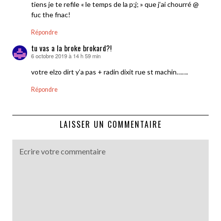
tiens je te refile « le temps de la p;j; » que j’ai chourré @
fuc the fnac!
Répondre
tu vas a la broke brokard?!
6 octobre 2019 à 14 h 59 min
dit :
votre elzo dirt y’a pas + radin dixit rue st machin…….
Répondre
LAISSER UN COMMENTAIRE