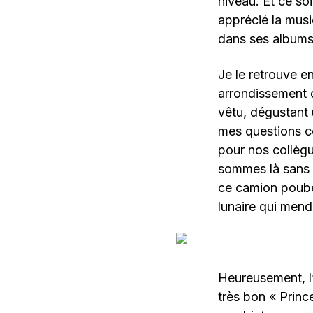
niveau. Et ce soi
apprécié la musi
dans ses albums
Je le retrouve e
arrondissement d
vêtu, dégustant 
mes questions co
pour nos collèg
sommes là sans y
ce camion poube
lunaire qui mend
Heureusement, l’
très bon « Prince