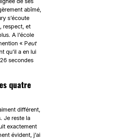
 lignée de ses
égèrement abîmé,
ry s’écoute
 respect, et
lus. A l’école
mention « P
eut
 qu’il a en lui
t 26 secondes
des quatre
iment différent,
 Je reste la
duit exactement
ent évident, j’ai