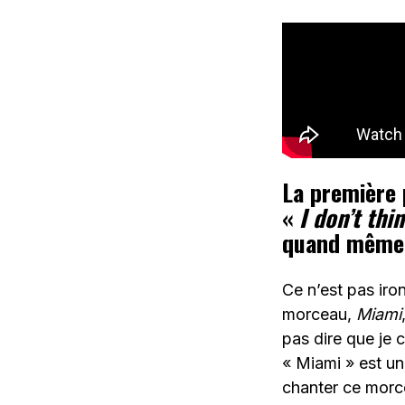
La première 
«
I don’t thi
quand même p
Ce n’est pas iro
morceau,
Miami
pas dire que je c
« Miami » est un
chanter ce morce