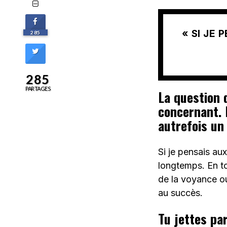
« SI JE 
285
285
PARTAGES
La question 
concernant. 
autrefois un 
Si je pensais aux
longtemps. En to
de la voyance ou
au succès.
Tu jettes pa