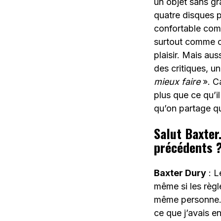
un objet sans gra
quatre disques 
confortable com
surtout comme on
plaisir. Mais aus
des critiques, u
mieux faire
». Ca
plus que ce qu’i
qu’on partage 
Salut Baxter
précédents 
Baxter Dury
: L
même si les règl
même personne. J
ce que j’avais en