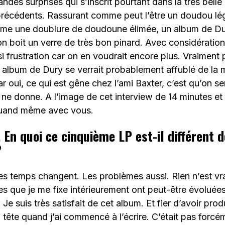
ndes surprises qui s’inscrit pourtant dans la très belle
précédents. Rassurant comme peut l’être un doudou l
me une doublure de doudoune élimée, un album de Du
 boit un verre de très bon pinard. Avec considération,
si frustration car on en voudrait encore plus. Vraiment p
n album de Dury se verrait probablement affublé de la 
r oui, ce qui est gêne chez l’ami Baxter, c’est qu’on sent
l ne donne. A l’image de cet interview de 14 minutes e
quand même avec vous.
. En quoi ce cinquième LP est-il différent 
?
es temps changent. Les problèmes aussi. Rien n’est vra
es que je me fixe intérieurement ont peut-être évoluées.
e suis très satisfait de cet album. Et fier d’avoir pro
 tête quand j’ai commencé à l’écrire. C’était pas forcém