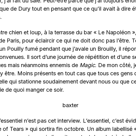
r, j’ai fait du sale. Peut-être parce que j’ai toujours é
que de Dury tout en pensant que ce qu’il avait à dire é
.
ntre chien et loup, à la terrasse du bar « Le Napoléon »
e Paris, pour éclaircir ce qui ne doit donc pas l’être. 
un Pouilly fumé pendant que j’avale un Brouilly, il rép
nvenues. Il sort d’une journée de répétition et d’une 
ues mais néanmoins ennemis de
Magic
. De mon côté, j
 être. Moins présents en tout cas que tous ces gens 
lle qui stationne soudainement devant nous ou que ce
ie de quoi manger ce soir.
essentiel n’est pas cet interview. L’essentiel, c’est év
 of Tears » qui sortira fin octobre. Un album labellisé «