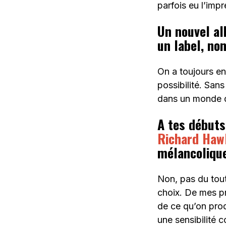
parfois eu l’imp
Un nouvel al
un label, no
On a toujours en
possibilité. Sans
dans un monde qu
A tes débuts
Richard Haw
mélancoliqu
Non, pas du tout
choix. De mes pr
de ce qu’on prod
une sensibilité c