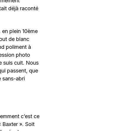
normément
tait déjà raconté
, en plein 10ème
Tout de blanc
ond poliment à
session photo
e suis cuit. Nous
qui passent, que
 sans-abri
idemment c’est ce
 Baxter ». Soit