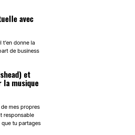
tuelle avec
l t’en donne la
 part de business
ishead) et
ur la musique
e de mes propres
st responsable
e que tu partages