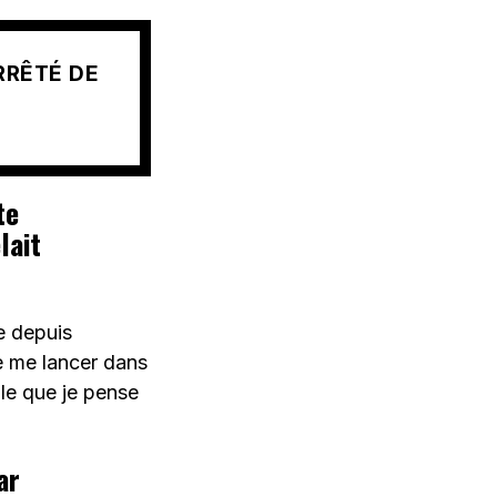
ARRÊTÉ DE
te
lait
ue depuis
e me lancer dans
ile que je pense
ar