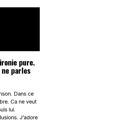
ronie pure.
u ne parles
anson. Dans ce
libre. Ca ne veut
is lui.
lusions. J’adore