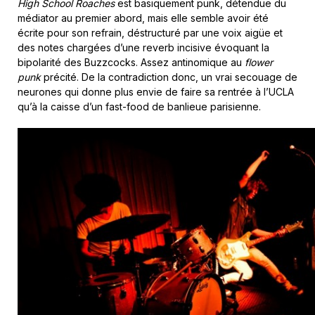
High School Roaches
est basiquement punk, détendue du
médiator au premier abord, mais elle semble avoir été
écrite pour son refrain, déstructuré par une voix aigüe et
des notes chargées d’une reverb incisive évoquant la
bipolarité des Buzzcocks. Assez antinomique au
flower
punk
précité. De la contradiction donc, un vrai secouage de
neurones qui donne plus envie de faire sa rentrée à l’UCLA
qu’à la caisse d’un fast-food de banlieue parisienne.