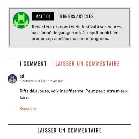
MATT OÏ
DERNIERS ARTICLES
Rédacteur et reporter de festival à ses heures,
passionné de garage-rock à l'esprit punk bien
prononcé, caméléon au coeur fougueux.
1 COMMENT
LAISSER UN COMMENTAIRE
qd
9 octobre 2011 à 11 h 48 min
dit :
Riffs déjà joués, voix Insuffisante. Peut peut-être mieux
faire.
Répondre
LAISSER UN COMMENTAIRE