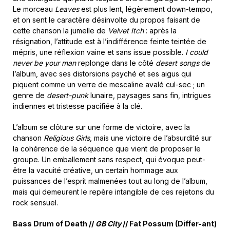
Le morceau
Leaves
est plus lent, légèrement down-tempo,
et on sent le caractère désinvolte du propos faisant de
cette chanson la jumelle de
Velvet Itch
: après la
résignation, l’attitude est à l’indifférence feinte teintée de
mépris, une réflexion vaine et sans issue possible.
I could
never be your man
replonge dans le côté
desert songs
de
l’album, avec ses distorsions psyché et ses aigus qui
piquent comme un verre de mescaline avalé cul-sec ; un
genre de
desert-punk
lunaire, paysages sans fin, intrigues
indiennes et tristesse pacifiée à la clé.
L’album se clôture sur une forme de victoire, avec la
chanson
Religious Girls
, mais une victoire de l’absurdité sur
la cohérence de la séquence que vient de proposer le
groupe. Un emballement sans respect, qui évoque peut-
être la vacuité créative, un certain hommage aux
puissances de l’esprit malmenées tout au long de l’album,
mais qui demeurent le repère intangible de ces rejetons du
rock sensuel.
Bass Drum of Death //
GB City
// Fat Possum (Differ-ant)