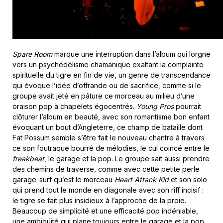
Spare Room
marque une interruption dans l’album qui lorgne
vers un psychédélisme chamanique exaltant la complainte
spirituelle du tigre en fin de vie, un genre de transcendance
qui évoque l’idée d’offrande ou de sacrifice, comme si le
groupe avait jeté en pâture ce morceau au milieu d’une
oraison pop à chapelets égocentrés.
Young Pros
pourrait
clôturer l’album en beauté, avec son romantisme bon enfant
évoquant un bout d’Angleterre, ce champ de bataille dont
Fat Possum semble s’être fait le nouveau chantre à travers
ce son foutraque bourré de mélodies, le cul coincé entre le
freakbeat
, le garage et la pop. Le groupe sait aussi prendre
des chemins de traverse, comme avec cette petite perle
garage-surf qu’est le morceau
Heart Attack Kid
et son solo
qui prend tout le monde en diagonale avec son riff incisif :
le tigre se fait plus insidieux à l’approche de la proie.
Beaucoup de simplicité et une efficacité pop indéniable,
une ambigüité qui plane toujours entre le garage et la pop.