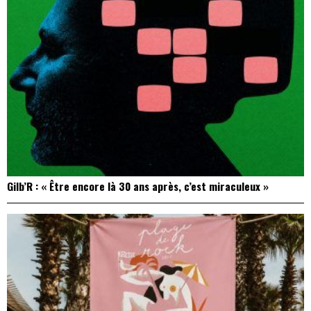
Gilb’R : « Être encore là 30 ans après, c’est miraculeux »