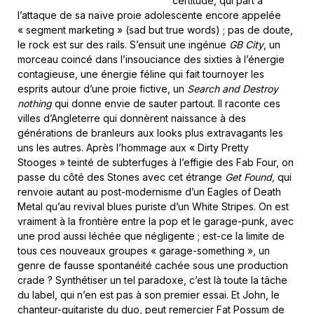
certitude, qui part à
l’attaque de sa naïve proie adolescente encore appelée
« segment marketing » (sad but true words) ; pas de doute,
le rock est sur des rails. S’ensuit une ingénue
GB City
, un
morceau coincé dans l’insouciance des sixties à l’énergie
contagieuse, une énergie féline qui fait tournoyer les
esprits autour d’une proie fictive, un
Search and Destroy
nothing
qui donne envie de sauter partout. Il raconte ces
villes d’Angleterre qui donnèrent naissance à des
générations de branleurs aux looks plus extravagants les
uns les autres. Après l’hommage aux « Dirty Pretty
Stooges » teinté de subterfuges à l’effigie des Fab Four, on
passe du côté des Stones avec cet étrange
Get Found,
qui
renvoie autant au post-modernisme d’un Eagles of Death
Metal qu’au revival blues puriste d’un White Stripes. On est
vraiment à la frontière entre la pop et le garage-punk, avec
une prod aussi léchée que négligente ; est-ce la limite de
tous ces nouveaux groupes « garage-something », un
genre de fausse spontanéité cachée sous une production
crade ? Synthétiser un tel paradoxe, c’est là toute la tâche
du label, qui n’en est pas à son premier essai. Et John, le
chanteur-guitariste du duo, peut remercier Fat Possum de