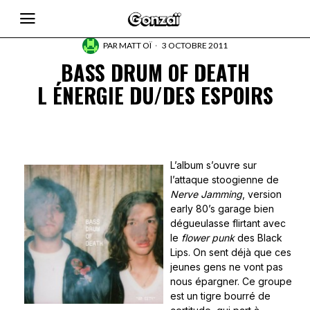
PAR
MATT OÏ
3 OCTOBRE 2011
BASS DRUM OF DEATH
L ÉNERGIE DU/DES ESPOIRS
L’album s’ouvre sur
l’attaque stoogienne de
Nerve Jamming
, version
early 80’s garage bien
dégueulasse flirtant avec
le
flower punk
des Black
Lips. On sent déjà que ces
jeunes gens ne vont pas
nous épargner. Ce groupe
est un tigre bourré de