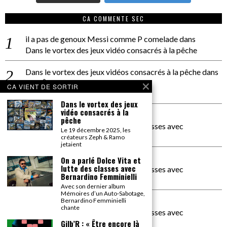
CA COMMENTE SEC
il a pas de genoux Messi comme P comelade
dans
Dans le vortex des jeux vidéo consacrés à la pêche
Dans le vortex des jeux vidéos consacrés à la pêche
dans
PACÔME THIELLEMENT
CA VIENT DE SORTIR
La séance d’Hip Gnose
Dans le vortex des jeux
vidéo consacrés à la
La Patrie
dans
pêche
On a parlé Dolce Vita et lutte des classes avec
Le 19 décembre 2025, les
Bernardino Femminielli
créateurs Zeph & Ramo
jetaient
carte noire negra à l'o tiede
dans
On a parlé Dolce Vita et
lutte des classes avec
On a parlé Dolce Vita et lutte des classes avec
Bernardino Femminielli
Bernardino Femminielli
Avec son dernier album
Mémoires d’un Auto-Sabotage,
moise et son mascaré
dans
Bernardino Femminielli
chante
On a parlé Dolce Vita et lutte des classes avec
Bernardino Femminielli
Gilb’R : « Être encore là