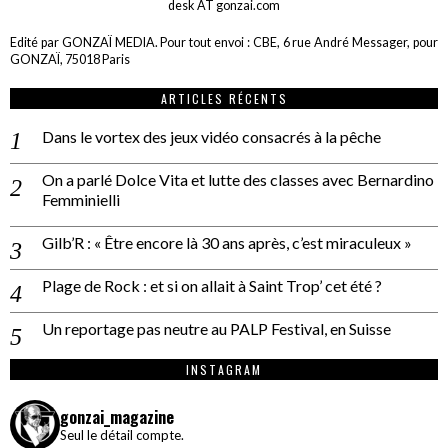
desk AT gonzai.com
Edité par GONZAÏ MEDIA. Pour tout envoi : CBE, 6 rue André Messager, pour
GONZAÏ, 75018 Paris
ARTICLES RÉCENTS
Dans le vortex des jeux vidéo consacrés à la pêche
On a parlé Dolce Vita et lutte des classes avec Bernardino
Femminielli
Gilb’R : « Être encore là 30 ans après, c’est miraculeux »
Plage de Rock : et si on allait à Saint Trop’ cet été ?
Un reportage pas neutre au PALP Festival, en Suisse
INSTAGRAM
gonzai_magazine
Seul le détail compte.