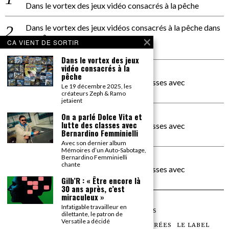
Dans le vortex des jeux vidéo consacrés à la pêche
Dans le vortex des jeux vidéos consacrés à la pêche
dans
PACÔME THIELLEMENT
CA VIENT DE SORTIR
La séance d’Hip Gnose
Dans le vortex des jeux
vidéo consacrés à la
La Patrie
dans
pêche
On a parlé Dolce Vita et lutte des classes avec
Le 19 décembre 2025, les
Bernardino Femminielli
créateurs Zeph & Ramo
jetaient
carte noire negra à l'o tiede
dans
On a parlé Dolce Vita et
lutte des classes avec
On a parlé Dolce Vita et lutte des classes avec
Bernardino Femminielli
Bernardino Femminielli
Avec son dernier album
Mémoires d’un Auto-Sabotage,
moise et son mascaré
dans
Bernardino Femminielli
chante
On a parlé Dolce Vita et lutte des classes avec
Bernardino Femminielli
Gilb’R : « Être encore là
30 ans après, c’est
miraculeux »
Infatigable travailleur en
©
2026
TOUS DROITS RÉSERVÉS
dilettante, le patron de
Versatile a décidé
LES ARTICLES
LE MAGAZINE
LES SOIRÉES
LE LABEL