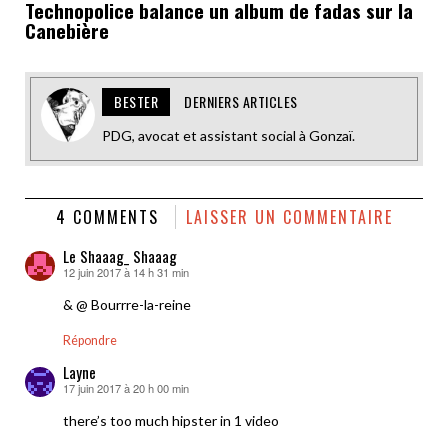
Technopolice balance un album de fadas sur la
Canebière
BESTER
DERNIERS ARTICLES
PDG, avocat et assistant social à Gonzaï.
4 COMMENTS
LAISSER UN COMMENTAIRE
Le Shaaag_ Shaaag
12 juin 2017 à 14 h 31 min
dit :
& @ Bourrre-la-reine
Répondre
Layne
17 juin 2017 à 20 h 00 min
dit :
there’s too much hipster in 1 video