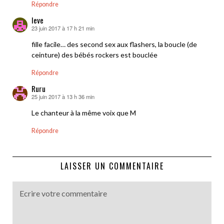
Répondre
leve
23 juin 2017 à 17 h 21 min
dit :
fille facile… des second sex aux flashers, la boucle (de
ceinture) des bébés rockers est bouclée
Répondre
Ruru
25 juin 2017 à 13 h 36 min
dit :
Le chanteur à la même voix que M
Répondre
LAISSER UN COMMENTAIRE