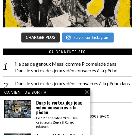
CHARGER PLUS
Suivre sur Instagram
CA COMMENTE SEC
il a pas de genoux Messi comme P comelade
dans
Dans le vortex des jeux vidéo consacrés à la pêche
Dans le vortex des jeux vidéos consacrés à la pêche
dans
PACÔME THIELLEMENT
CA VIENT DE SORTIR
La séance d’Hip Gnose
Dans le vortex des jeux
vidéo consacrés à la
La Patrie
dans
pêche
On a parlé Dolce Vita et lutte des classes avec
Le 19 décembre 2025, les
Bernardino Femminielli
créateurs Zeph & Ramo
jetaient
carte noire negra à l'o tiede
dans