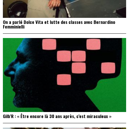
On a parlé Dolce Vita et lutte des classes avec Bernardino
Femminielli
Gilb’R : « Être encore là 30 ans après, c’est miraculeux »