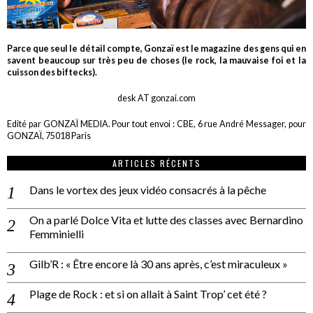
Parce que seul le détail compte, Gonzaï est le magazine des gens qui en
savent beaucoup sur très peu de choses (le rock, la mauvaise foi et la
cuisson des biftecks).
desk AT gonzai.com
Edité par GONZAÏ MEDIA. Pour tout envoi : CBE, 6 rue André Messager, pour
GONZAÏ, 75018 Paris
ARTICLES RÉCENTS
Dans le vortex des jeux vidéo consacrés à la pêche
On a parlé Dolce Vita et lutte des classes avec Bernardino
Femminielli
Gilb’R : « Être encore là 30 ans après, c’est miraculeux »
Plage de Rock : et si on allait à Saint Trop’ cet été ?