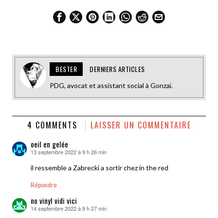
BESTER
DERNIERS ARTICLES
PDG, avocat et assistant social à Gonzaï.
4 COMMENTS
LAISSER UN COMMENTAIRE
oeil en gelée
13 septembre 2022 à 9 h 26 min
dit :
il ressemble a Zabrecki a sortir chez in the red
Répondre
no vinyl vidi vici
14 septembre 2022 à 9 h 27 min
dit :