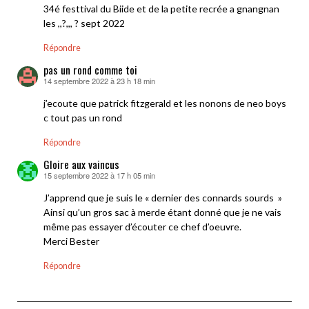
34é festtival du Biide et de la petite recrée a gnangnan
les ,,?,,, ? sept 2022
Répondre
pas un rond comme toi
14 septembre 2022 à 23 h 18 min
dit :
j’ecoute que patrick fitzgerald et les nonons de neo boys
c tout pas un rond
Répondre
Gloire aux vaincus
15 septembre 2022 à 17 h 05 min
dit :
J’apprend que je suis le « dernier des connards sourds »
Ainsi qu’un gros sac à merde étant donné que je ne vais
même pas essayer d’écouter ce chef d’oeuvre.
Merci Bester
Répondre