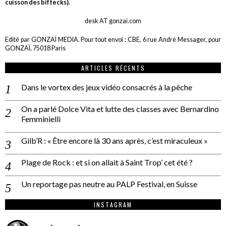
cuisson des biftecks).
desk AT gonzai.com
Edité par GONZAÏ MEDIA. Pour tout envoi : CBE, 6 rue André Messager, pour
GONZAÏ, 75018 Paris
ARTICLES RÉCENTS
Dans le vortex des jeux vidéo consacrés à la pêche
On a parlé Dolce Vita et lutte des classes avec Bernardino
Femminielli
Gilb’R : « Être encore là 30 ans après, c’est miraculeux »
Plage de Rock : et si on allait à Saint Trop’ cet été ?
Un reportage pas neutre au PALP Festival, en Suisse
INSTAGRAM