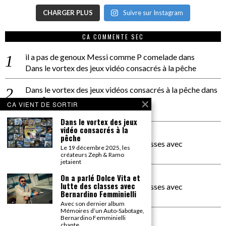
CHARGER PLUS
Suivre sur Instagram
CA COMMENTE SEC
il a pas de genoux Messi comme P comelade
dans
Dans le vortex des jeux vidéo consacrés à la pêche
Dans le vortex des jeux vidéos consacrés à la pêche
dans
PACÔME THIELLEMENT
CA VIENT DE SORTIR
La séance d’Hip Gnose
Dans le vortex des jeux
vidéo consacrés à la
La Patrie
dans
pêche
On a parlé Dolce Vita et lutte des classes avec
Le 19 décembre 2025, les
Bernardino Femminielli
créateurs Zeph & Ramo
jetaient
carte noire negra à l'o tiede
dans
On a parlé Dolce Vita et
lutte des classes avec
On a parlé Dolce Vita et lutte des classes avec
Bernardino Femminielli
Bernardino Femminielli
Avec son dernier album
Mémoires d’un Auto-Sabotage,
moise et son mascaré
dans
Bernardino Femminielli
chante