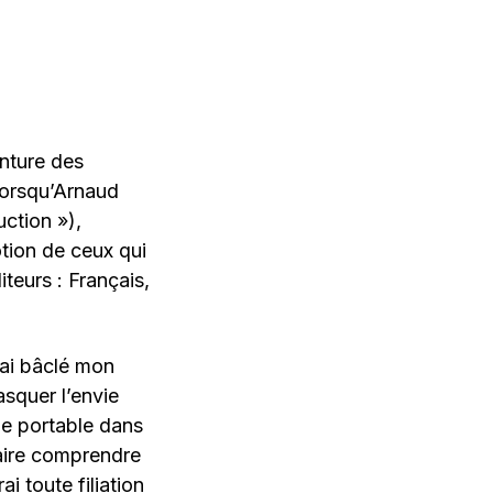
anture des
Lorsqu’Arnaud
ction »),
otion de ceux qui
iteurs : Français,
’ai bâclé mon
asquer l’envie
one portable dans
faire comprendre
i toute filiation