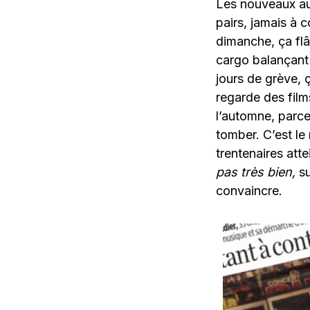
Les nouveaux aut
pairs, jamais à c
dimanche, ça flâ
cargo balançant 
jours de grève, 
regarde des films
l’automne, parce 
tomber. C’est le
trentenaires att
pas très bien,
s
convaincre.