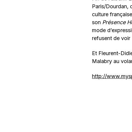
Paris/Dourdan, o
culture français
son
Présence H
mode d’expressio
refusent de voir
Et Fleurent-Did
Malabry au vola
http://www.mysp