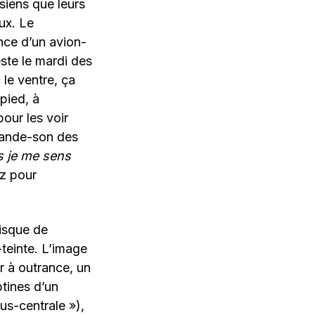
siens que leurs
ux. Le
ance d’un avion-
ste le mardi des
 le ventre, ça
pied, à
pour les voir
 bande-son des
s je me sens
ez pour
disque de
-teinte. L’image
r à outrance, un
tines d’un
us-centrale »),