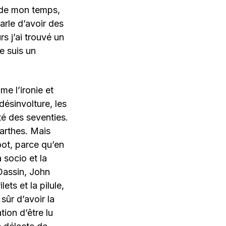
e de mon temps,
arle d’avoir des
s j’ai trouvé un
e suis un
me l’ironie et
désinvolture, les
té des seventies.
Barthes. Mais
oot, parce qu’en
 socio et la
Dassin, John
ets et la pilule,
sûr d’avoir la
ion d’être lu