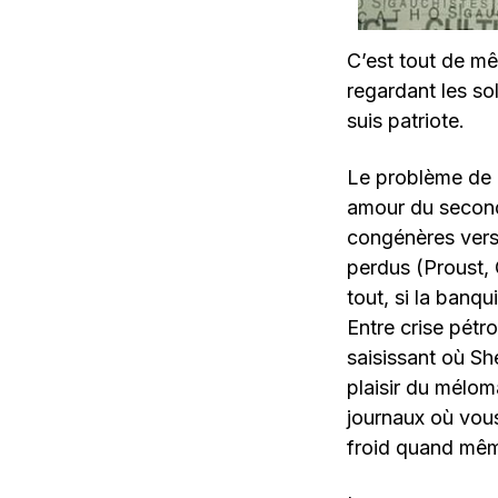
C’est tout de mê
regardant les so
suis patriote.
Le problème de 
amour du second 
congénères versa
perdus (Proust, 
tout, si la banq
Entre crise pétr
saisissant où Sh
plaisir du mélom
journaux où vous 
froid quand mêm