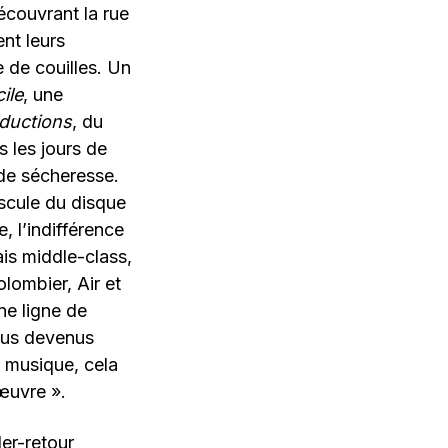
écouvrant la rue
nt leurs
 de couilles. Un
ile
, une
ductions
, du
 les jours de
s de sécheresse.
scule du disque
, l’indifférence
ais middle-class,
lombier, Air et
ne ligne de
ous devenus
n musique, cela
œuvre ».
ler-retour