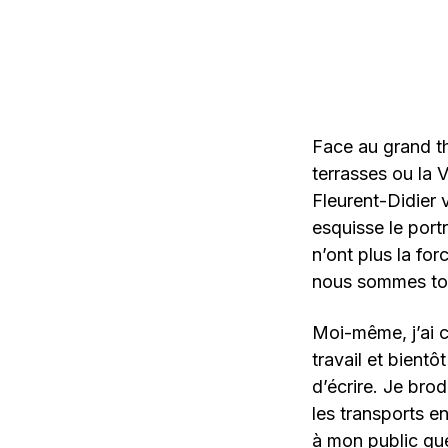
Face au grand th
terrasses ou la
Fleurent-Didier 
esquisse le port
n’ont plus la for
nous sommes to
Moi-même, j’ai c
travail et bient
d’écrire. Je bro
les transports e
à mon public que