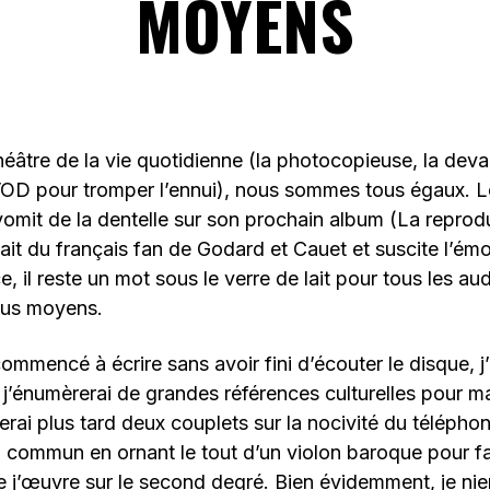
MOYENS
éâtre de la vie quotidienne (la photocopieuse, la dev
 VOD pour tromper l’ennui), nous sommes tous égaux. 
vomit de la dentelle sur son prochain album (La reprodu
rait du français fan de Godard et Cauet et suscite l’ém
ce, il reste un mot sous le verre de lait pour tous les aud
us moyens.
ommencé à écrire sans avoir fini d’écouter le disque, j
ôt j’énumèrerai de grandes références culturelles pour m
derai plus tard deux couplets sur la nocivité du téléph
n commun en ornant le tout d’un violon baroque pour 
 j’œuvre sur le second degré. Bien évidemment, je niera