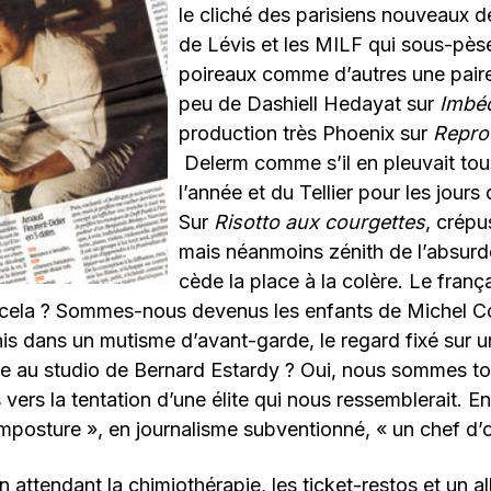
le cliché des parisiens nouveaux d
de Lévis et les MILF qui sous-pèse
poireaux comme d’autres une paire
peu de Dashiell Hedayat sur
Imbéc
production très Phoenix sur
Repro
Delerm comme s’il en pleuvait tous
l’année et du Tellier pour les jour
Sur
Risotto aux courgettes
, crépu
mais néanmoins zénith de l’absurde
cède la place à la colère. Le franç
 cela ? Sommes-nous devenus les enfants de Michel Co
is dans un mutisme d’avant-garde, le regard fixé sur u
ée au studio de Bernard Estardy ? Oui, nous sommes t
vers la tentation d’une élite qui nous ressemblerait. E
imposture », en journalisme subventionné, « un chef d’
n attendant la chimiothérapie, les ticket-restos et un al