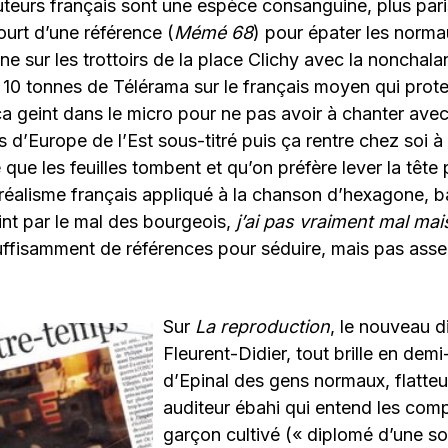
eurs français sont une espèce consanguine, plus pari
ourt d’une référence (
Mémé 68
) pour épater les norma
ne sur les trottoirs de la place Clichy avec la nonchal
10 tonnes de Télérama sur le français moyen qui prote
ça geint dans le micro pour ne pas avoir à chanter avec
 d’Europe de l’Est sous-titré puis ça rentre chez soi à 
que les feuilles tombent et qu’on préfère lever la tête 
 réalisme français appliqué à la chanson d’hexagone,
eint par le mal des bourgeois,
j’ai pas vraiment mal mai
uffisamment de références pour séduire, mais pas ass
Sur
La reproduction
, le nouveau 
Fleurent-Didier, tout brille en demi
d’Epinal des gens normaux, flatteu
auditeur ébahi qui entend les comp
garçon cultivé (« diplomé d’une so