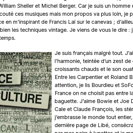
William Sheller et Michel Berger. Car je suis un homm
couté ces musiques mais mon propos va plus loin, je p
en m’inspirant de Francis Laï sur le canevas ; d’ailleur
bien les techniques vintage. Je viens de vous le dire : j
temps.
Je suis français malgré tout. J’ai
l’harmonie, teintée d’un zest de 
croissants chauds et le son oua
Entre les Carpentier et Roland 
attention, je lis Bourdieu et SoF
France on ne choisit pas entre la
baguette. J’aime Bowie et Joe 
Cale et Claude François, les stéril
j’embrasse le monde tout entier, 
dernière page de Libé, consécrat