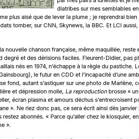
par mes pairs à lunettes et je m
diatribes sur mes semblables en 
me plus aisé que de lever la plume ; je reprendrai bien
ldats tomber, sur CNN, Skynews, la BBC. Et LCI aussi,
la nouvelle chanson française, même maquillée, reste
degré et des dérisions faciles. Fleurent-Didier, pas p
illais nés en 1974, n’échappe à la règle du pastiche. 
Gainsbourg), le futur en CDD et l’incapacité d’une ambi
uise fond, autant s’astiquer sur une photo de Marlène, c
olière et dépression molle,
La reproduction
brosse « un
eller, écran plasma et amours déchus s’entrecroisent p
ane ». Ne riez donc pas, ce sera écrit ainsi dès janvier
restez abonnés. « Parce qu’aller chez le kiosquier, en h
e ».