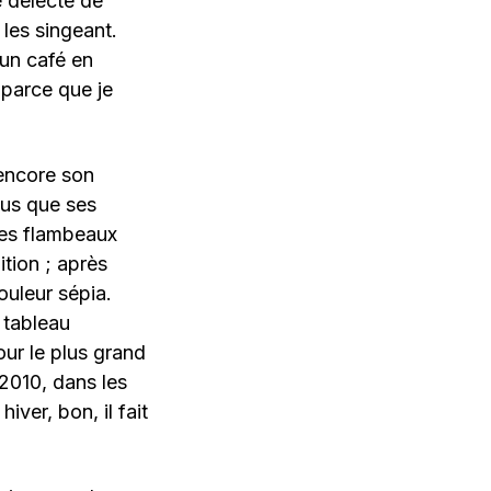
e délecte de
les singeant.
 un café en
 parce que je
 encore son
lus que ses
Les flambeaux
tion ; après
ouleur sépia.
 tableau
our le plus grand
 2010, dans les
iver, bon, il fait