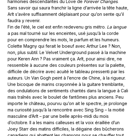
harmonies descendantes du Love de
Forever Changes
.
Sans savoir qui saura franchir la ligne d’arrivée la tête haute,
Arlt s’avère suffisamment déplaisant pour qu’on sente qu’il
faudra y revenir.
Fin de l’été, le ciel est enfin redevenu gris métro.
La langue
a pas mal tourné sur les enceintes, usé jusqu’à la corde
pour en comprendre les mots, le parfum et les humeurs.
Colette Magny qui ferait le boeuf avec Arthur Lee ? Non,
non, plus subtil. Le Velvet Underground passé à la machine
pour Keren Ann ? Pas vraiment ça. Arlt, pour ainsi dire, ne
ressemble à aucune des couleurs présentes sur la palette,
difficile de décrire avec acuité le tableau pressenti par les
auteurs. Un Van Gogh peint à l’encre de Chine, à la rigueur.
Une bicoque de marins crayonnée à la guitare tremblante,
des ondulations de sentiments chantés dans la langue à Cali
mais traînés avec le boulet de fantômes plus anciens. Peu
importe le château, pourvu qu’on ait le spectre, je prolonge
ma curiosité jusqu’à la rencontre avec Sing Sing – la moitié
masculine d’Arlt – par une belle après-midi du mois
d’octobre. Il a les mains calleuses et la voix éraillée d’un
Joey Starr des matins difficiles, la dégaine des bûcherons
canadiens qui abattent les chansons pour se chauffer tout