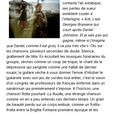
contacte l’air extatique,
ses perles de sueur
semblent couler à
l’interligne: « A
rlt,
c’est
Georges Brassens qui
court après Daniel
Johnston. Et je sais pas qui
gagne, même si j’imagine
que Daniel, comme il est gros, il va pas très vite
». Clic sur
les chansons, plusieurs secondes de doute. Silence,
grattement de tête. En écoutant les musiques funéraires du
groupe, sèches comme un coup de trique, le chant de la
dépressive qui sanglote comme une hallali de dernier
soupir, la guitare sèche à vous donner l’envie d’intuber le
guitariste avec son jeu de cordes tout entier, c’est la vision
d’un congrès de professeurs de français enfermé dans un
sanatorium qui premièrement s’impose. A l’horizon, une
chanson flotte pourtant:
La Rouille
, une étrange chanson
comme on en a peu entendu ces derniers temps. Un grain
de beauté perdu sur un corps embué, comme un frottis-
frotta entre la Brigitte Fontaine première époque et les