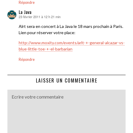
Répondre
La Java
23 février 2011 à 12 h 21 min
dit :
Alrt sera en concert à La Java le 18 mars prochain à Paris.
Lien pour réserver votre place:
http://www.moxity.com/events/arlt-+-general-alcazar-vs-
blue-little-toe-+-el-barbarian
Répondre
LAISSER UN COMMENTAIRE