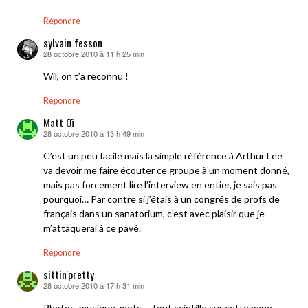
Répondre
sylvain fesson
28 octobre 2010 à 11 h 25 min
dit :
Wil, on t’a reconnu !
Répondre
Matt Oï
28 octobre 2010 à 13 h 49 min
dit :
C’est un peu facile mais la simple référence à Arthur Lee
va devoir me faire écouter ce groupe à un moment donné,
mais pas forcement lire l’interview en entier, je sais pas
pourquoi… Par contre si j’étais à un congrés de profs de
français dans un sanatorium, c’est avec plaisir que je
m’attaquerai à ce pavé.
Répondre
sittin'pretty
28 octobre 2010 à 17 h 31 min
dit :
Photos, musique, mots … tout scintille sur cette page.