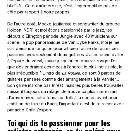
bluff-là… Ce qui m’intéresse, c’est l’imperceptible pas de
côté par rapport à notre propos.
De l’autre coté, Mocke (guitariste et songwriter du groupe
Holden, NDR) et moi étions passionnés par le jazz, les
débuts d’Ellington période Jungle avec 40 musiciens sur
scène, la pop panoramique de Van Dyke Parks, moi je me
suis demandé ce qu’on pourrait bien foutre de toutes ces
passions avec seulement deux guitares. J’ai eu envie d’aller
à l’épure du vocal, savoir jusqu’où on pourrait ronger l’os :
que deviendraient ces mecs à l’endroit le plus indivisible, le
plus irréductible ? L’intro de
La Rouille
, ce sont 3 parties de
guitares pensées comme des arrangements à la Vannier…
Bon ça ne marche pas (rires), mais les plus belles trouvailles
naissent toujours du ratage. Je trouve ça plus intéressant
d’arriver avec cette formation folk à la con en ayant pour
ambition de faire du Bach, l’important c’est de te ramer avec
panache. Enfin j’espère.
Toi qui dis te passionner pour les
artistes cabossés, as-tu galéré pour