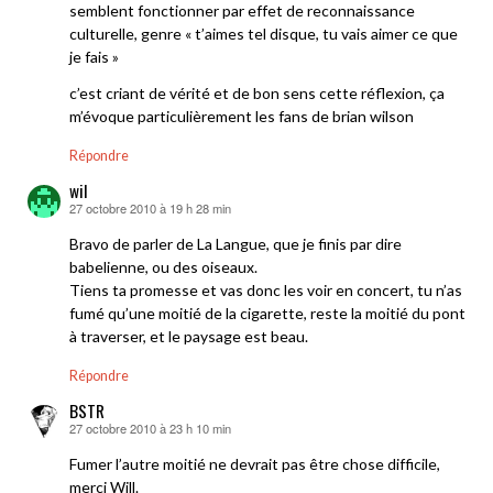
semblent fonctionner par effet de reconnaissance
culturelle, genre « t’aimes tel disque, tu vais aimer ce que
je fais »
c’est criant de vérité et de bon sens cette réflexion, ça
m’évoque particulièrement les fans de brian wilson
Répondre
wil
27 octobre 2010 à 19 h 28 min
dit :
Bravo de parler de La Langue, que je finis par dire
babelienne, ou des oiseaux.
Tiens ta promesse et vas donc les voir en concert, tu n’as
fumé qu’une moitié de la cigarette, reste la moitié du pont
à traverser, et le paysage est beau.
Répondre
BSTR
27 octobre 2010 à 23 h 10 min
dit :
Fumer l’autre moitié ne devrait pas être chose difficile,
merci Will.