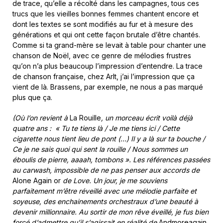
de trace, qu’elle a récolté dans les campagnes, tous ces
trucs que les vieilles bonnes femmes chantent encore et
dont les textes se sont modifiés au fur et à mesure des
générations et qui ont cette façon brutale d’être chantés.
Comme si ta grand-mère se levait à table pour chanter une
chanson de Noël, avec ce genre de mélodies frustres
qu’on n’a plus beaucoup l’impression d’entendre. La trace
de chanson française, chez Arlt, j’ai l’impression que ça
vient de là. Brassens, par exemple, ne nous a pas marqué
plus que ça.
(Où l’on revient à
La Rouille
, un morceau écrit voilà déjà
quatre ans : « Tu te tiens là / Je me tiens ici / Cette
cigarette nous tient lieu de pont (…) Il y a là sur ta bouche /
Ce je ne sais quoi qui sent la rouille / Nous sommes un
éboulis de pierre, aaaah, tombons ». Les références passées
au carwash, impossible de ne pas penser aux accords de
Alone Again or
de Love. Un jour, je me souviens
parfaitement m’être réveillé avec une mélodie parfaite et
soyeuse, des enchainements orchestraux d’une beauté à
devenir millionnaire. Au sortir de mon rêve éveillé, je fus bien
forcé d’admettre qu’il s’agissait en réalité de
Andmoreagain