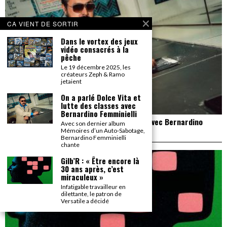
CA VIENT DE SORTIR
Dans le vortex des jeux
vidéo consacrés à la
pêche
Le 19 décembre 2025, les
créateurs Zeph & Ramo
jetaient
On a parlé Dolce Vita et
lutte des classes avec
Bernardino Femminielli
On a parlé Dolce Vita et lutte des classes avec Bernardino
Avec son dernier album
Femminielli
Mémoires d’un Auto-Sabotage,
Bernardino Femminielli
chante
Gilb’R : « Être encore là
30 ans après, c’est
miraculeux »
Infatigable travailleur en
dilettante, le patron de
Versatile a décidé