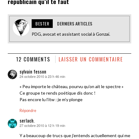
républicain qu’il te faut
BESTER
DERNIERS ARTICLES
PDG, avocat et assistant social à Gonzaï.
12 COMMENTS
LAISSER UN COMMENTAIRE
sylvain fesson
24 octobre 2010 à 23 h 46 min
dit :
« Peu importe le château, pourvu qu’on ait le spectre »
Ce groupe te rends poétique dis donc !
Pas encore lu l’itw : je m’y plonge
Répondre
serlach.
27 octobre 2010 à 12 h 19 min
dit :
Y a beaucoup de trucs que j’entends actuellement qui me