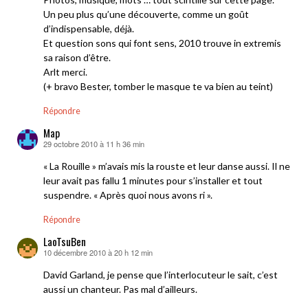
Un peu plus qu’une découverte, comme un goût
d’indispensable, déjà.
Et question sons qui font sens, 2010 trouve in extremis
sa raison d’être.
Arlt merci.
(+ bravo Bester, tomber le masque te va bien au teint)
Répondre
Map
29 octobre 2010 à 11 h 36 min
dit :
« La Rouille » m’avais mis la rouste et leur danse aussi. Il ne
leur avait pas fallu 1 minutes pour s’installer et tout
suspendre. « Après quoi nous avons ri ».
Répondre
LaoTsuBen
10 décembre 2010 à 20 h 12 min
dit :
David Garland, je pense que l’interlocuteur le sait, c’est
aussi un chanteur. Pas mal d’ailleurs.