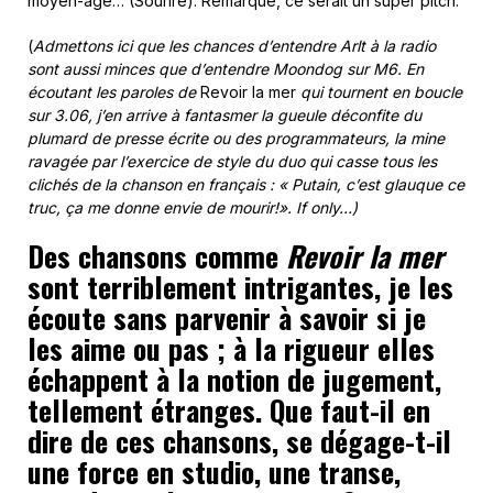
moyen-âge… (Sourire). Remarque, ce serait un super pitch.
(
Admettons ici que les chances d’entendre Arlt à la radio
sont aussi minces que d’entendre Moondog sur M6. En
écoutant les paroles de
Revoir la mer
qui tournent en boucle
sur 3.06, j’en arrive à fantasmer la gueule déconfite du
plumard de presse écrite ou des programmateurs, la mine
ravagée par l’exercice de style du duo qui casse tous les
clichés de la chanson en français : « Putain, c’est glauque ce
truc, ça me donne envie de mourir!». If only…)
Des chansons comme
Revoir la mer
sont terriblement intrigantes, je les
écoute sans parvenir à savoir si je
les aime ou pas ; à la rigueur elles
échappent à la notion de jugement,
tellement étranges. Que faut-il en
dire de ces chansons, se dégage-t-il
une force en studio, une transe,