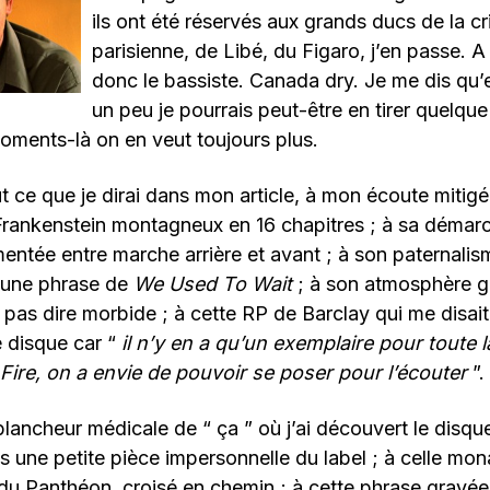
ils ont été réservés aux grands ducs de la cr
parisienne, de Libé, du Figaro, j’en passe. A l
donc le bassiste. Canada dry. Je me dis qu’
un peu je pourrais peut-être en tirer quelqu
oments-là on en veut toujours plus.
t ce que je dirai dans mon article, à mon écoute mitigé
Frankenstein montagneux en 16 chapitres ; à sa démar
ntée entre marche arrière et avant ; à son paternalis
 une phrase de
We Used To Wait
; à son atmosphère 
 pas dire morbide ; à cette RP de Barclay qui me disait
e disque car “
il n’y en a qu’un exemplaire pour toute l
Fire, on a envie de pouvoir se poser pour l’écouter
”.
blancheur médicale de “ ça ” où j’ai découvert le disqu
s une petite pièce impersonnelle du label ; à celle mon
u Panthéon, croisé en chemin ; à cette phrase gravée