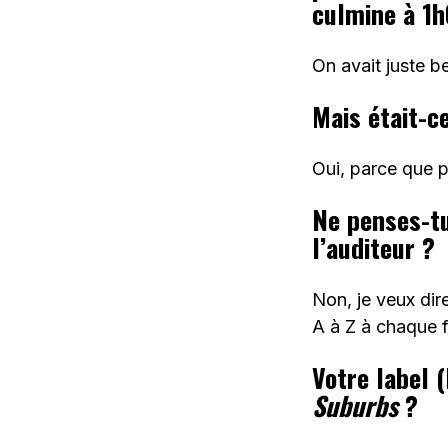
culmine à 1h
On avait juste 
Mais était-c
Oui, parce que p
Ne penses-tu
l’auditeur ?
Non, je veux dir
A à Z à chaque f
Votre label 
Suburbs
?