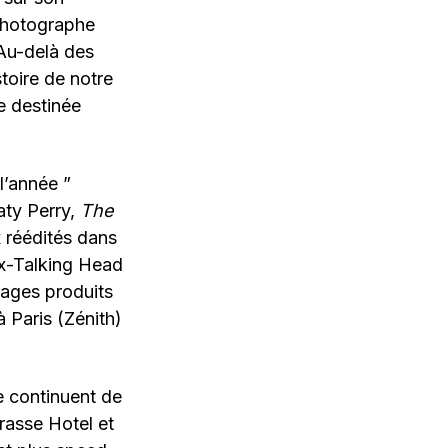
 photographe
 Au-delà des
stoire de notre
e destinée
l’année ”
aty Perry,
The
x réédités dans
x-Talking Head
rages produits
 Paris (Zénith)
e continuent de
rasse Hotel et