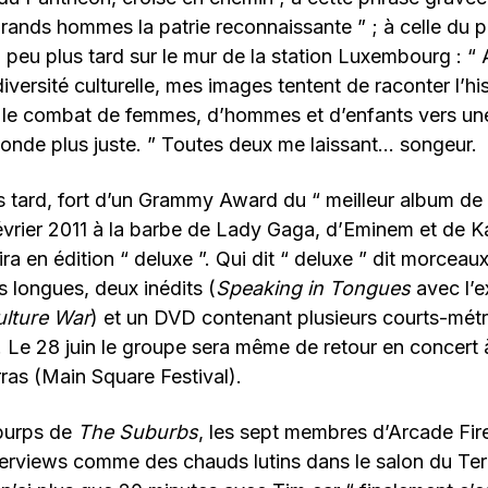
grands hommes la patrie reconnaissante ” ; à celle du
 peu plus tard sur le mur de la station Luxembourg : “
diversité culturelle, mes images tentent de raconter l’hi
, le combat de femmes, d’hommes et d’enfants vers un
nde plus juste. ” Toutes deux me laissant… songeur.
s tard, fort d’un Grammy Award du “ meilleur album de 
évrier 2011 à la barbe de Lady Gaga, d’Eminem et de K
ira en édition “ deluxe ”. Qui dit “ deluxe ” dit morceau
s longues, deux inédits (
Speaking in Tongues
avec l’e
ulture War
) et un DVD contenant plusieurs courts-mét
 Le 28 juin le groupe sera même de retour en concert à
 Arras (Main Square Festival).
 burps de
The Suburbs
, les sept membres d’Arcade Fir
terviews comme des chauds lutins dans le salon du Ter