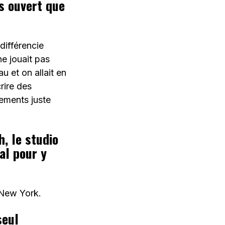
s ouvert que
différencie
ne jouait pas
u et on allait en
rire des
gements juste
, le studio
al pour y
 New York.
seul