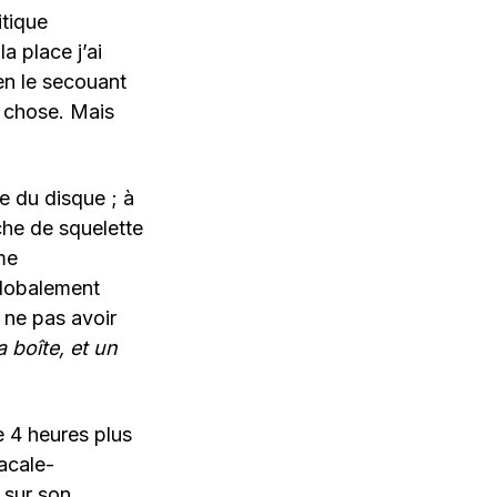
itique
a place j’ai
en le secouant
e chose. Mais
e du disque ; à
che de squelette
me
globalement
 ne pas avoir
a boîte, et un
e 4 heures plus
acale-
 sur son