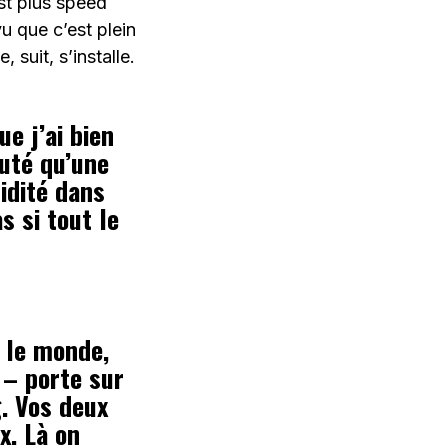
est plus speed
u que c’est plein
suit, s’installe.
e j’ai bien
outé qu’une
pidité dans
s si tout le
 le monde,
 – porte sur
. Vos deux
x. Là on