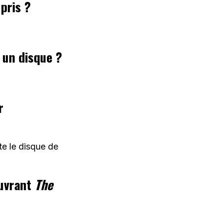
pris ?
 un disque ?
r
te le disque de
ouvrant
The