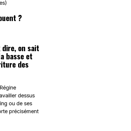
res)
ibuent ?
 dire, on sait
la basse et
riture des
 Régine
availler dessus
ing ou de ses
orte précisément