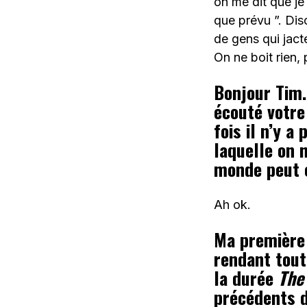
on me dit que je
que prévu ”. Dis
de gens qui jacte
On ne boit rien,
Bonjour Tim. 
écouté votre
fois il n’y a
laquelle on 
monde peut e
Ah ok.
Ma première 
rendant tout
la durée
The
précédents d