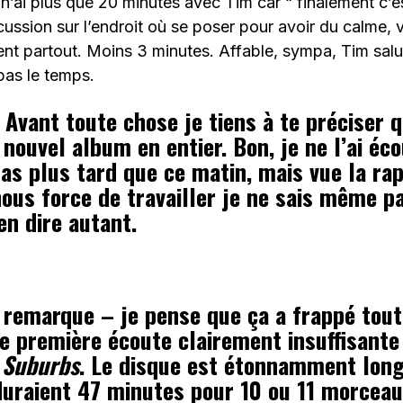
 n’ai plus que 20 minutes avec Tim car “ finalement c’
cussion sur l’endroit où se poser pour avoir du calme, v
nt partout. Moins 3 minutes. Affable, sympa, Tim salue, 
 pas le temps.
Avant toute chose je tiens à te préciser qu
 nouvel album en entier. Bon, je ne l’ai éc
 pas plus tard que ce matin, mais vue la ra
nous force de travailler je ne sais même pa
n dire autant.
remarque – je pense que ça a frappé tout
e première écoute clairement insuffisante
 Suburbs
. Le disque est étonnamment long
uraient 47 minutes pour 10 ou 11 morceau