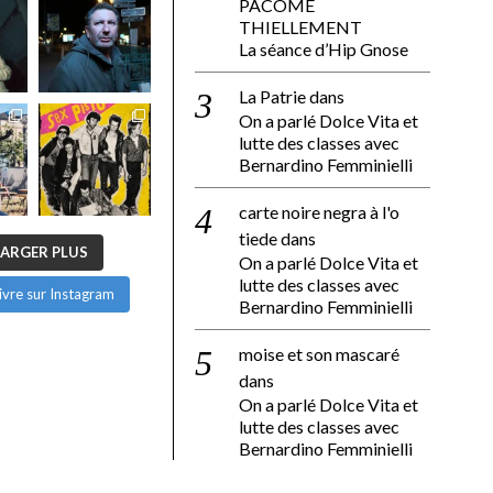
PACÔME
THIELLEMENT
La séance d’Hip Gnose
La Patrie
dans
On a parlé Dolce Vita et
lutte des classes avec
Bernardino Femminielli
carte noire negra à l'o
tiede
dans
ARGER PLUS
On a parlé Dolce Vita et
lutte des classes avec
ivre sur Instagram
Bernardino Femminielli
moise et son mascaré
dans
On a parlé Dolce Vita et
lutte des classes avec
Bernardino Femminielli