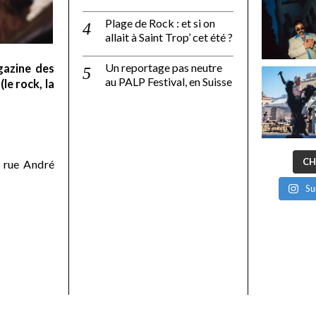
Plage de Rock : et si on
allait à Saint Trop’ cet été ?
Un reportage pas neutre
gazine des
au PALP Festival, en Suisse
le rock, la
CH
 rue André
Su