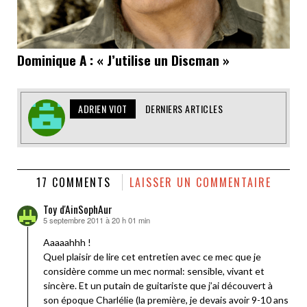
Dominique A : « J’utilise un Discman »
ADRIEN VIOT
DERNIERS ARTICLES
17 COMMENTS
LAISSER UN COMMENTAIRE
Toy d'AinSophAur
5 septembre 2011 à 20 h 01 min
dit :
Aaaaahhh !
Quel plaisir de lire cet entretien avec ce mec que je
considère comme un mec normal: sensible, vivant et
sincère. Et un putain de guitariste que j’ai découvert à
son époque Charlélie (la première, je devais avoir 9-10 ans