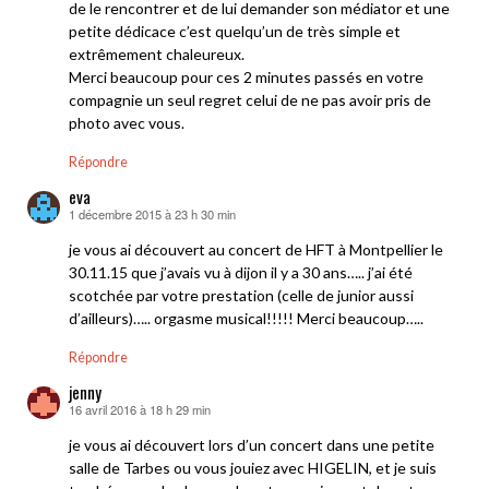
de le rencontrer et de lui demander son médiator et une
petite dédicace c’est quelqu’un de très simple et
extrêmement chaleureux.
Merci beaucoup pour ces 2 minutes passés en votre
compagnie un seul regret celui de ne pas avoir pris de
photo avec vous.
Répondre
eva
1 décembre 2015 à 23 h 30 min
dit :
je vous ai découvert au concert de HFT à Montpellier le
30.11.15 que j’avais vu à dijon il y a 30 ans….. j’ai été
scotchée par votre prestation (celle de junior aussi
d’ailleurs)….. orgasme musical!!!!! Merci beaucoup…..
Répondre
jenny
16 avril 2016 à 18 h 29 min
dit :
je vous ai découvert lors d’un concert dans une petite
salle de Tarbes ou vous jouiez avec HIGELIN, et je suis