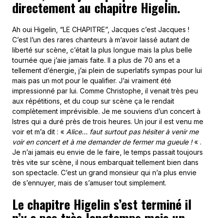
directement au chapitre Higelin.
Ah oui Higelin, “LE CHAPITRE”, Jacques c’est Jacques !
C’est l’un des rares chanteurs à m’avoir laissé autant de
liberté sur scène, c’était la plus longue mais la plus belle
tournée que j’aie jamais faite. Il a plus de 70 ans et a
tellement d’énergie, j’ai plein de superlatifs sympas pour lui
mais pas un mot pour le qualifier. J’ai vraiment été
impressionné par lui. Comme Christophe, il venait très peu
aux répétitions, et du coup sur scène ça le rendait
complètement imprévisible. Je me souviens d’un concert à
Istres qui a duré près de trois heures. Un jour il est venu me
voir et m’a dit : «
Alice… faut surtout pas hésiter à venir me
voir en concert et à me demander de fermer ma gueule !
« .
Je n’ai jamais eu envie de le faire, le temps passait toujours
très vite sur scène, il nous embarquait tellement bien dans
son spectacle. C’est un grand monsieur qui n’a plus envie
de s’ennuyer, mais de s’amuser tout simplement.
Le chapitre Higelin s’est terminé il
n’y a pas très longtemps mais un