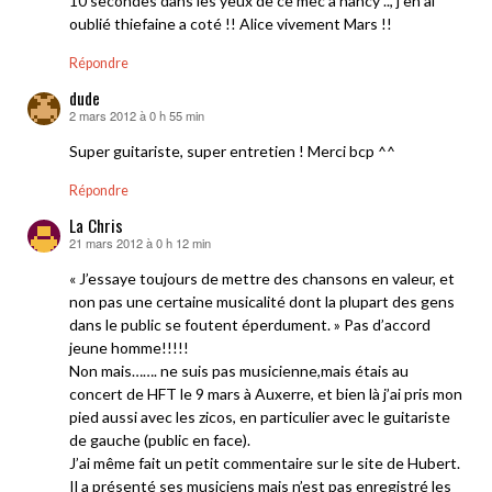
10 secondes dans les yeux de ce mec a nancy .., j en ai
oublié thiefaine a coté !! Alice vivement Mars !!
Répondre
dude
2 mars 2012 à 0 h 55 min
dit :
Super guitariste, super entretien ! Merci bcp ^^
Répondre
La Chris
21 mars 2012 à 0 h 12 min
dit :
« J’essaye toujours de mettre des chansons en valeur, et
non pas une certaine musicalité dont la plupart des gens
dans le public se foutent éperdument. » Pas d’accord
jeune homme!!!!!
Non mais……. ne suis pas musicienne,mais étais au
concert de HFT le 9 mars à Auxerre, et bien là j’ai pris mon
pied aussi avec les zicos, en particulier avec le guitariste
de gauche (public en face).
J’ai même fait un petit commentaire sur le site de Hubert.
Il a présenté ses musiciens mais n’est pas enregistré les