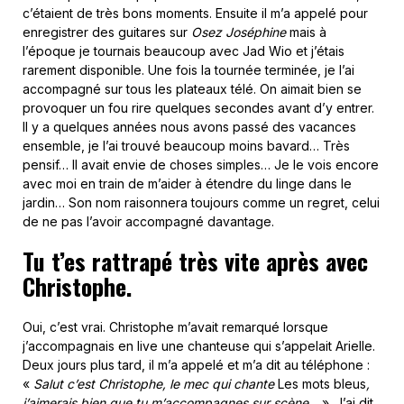
c’étaient de très bons moments. Ensuite il m’a appelé pour
enregistrer des guitares sur
Osez Joséphine
mais à
l’époque je tournais beaucoup avec Jad Wio et j’étais
rarement disponible. Une fois la tournée terminée, je l’ai
accompagné sur tous les plateaux télé. On aimait bien se
provoquer un fou rire quelques secondes avant d’y entrer.
Il y a quelques années nous avons passé des vacances
ensemble, je l’ai trouvé beaucoup moins bavard… Très
pensif… Il avait envie de choses simples… Je le vois encore
avec moi en train de m’aider à étendre du linge dans le
jardin… Son nom raisonnera toujours comme un regret, celui
de ne pas l’avoir accompagné davantage.
Tu t’es rattrapé très vite après avec
Christophe.
Oui, c’est vrai. Christophe m’avait remarqué lorsque
j’accompagnais en live une chanteuse qui s’appelait Arielle.
Deux jours plus tard, il m’a appelé et m’a dit au téléphone :
«
Salut c’est Christophe, le mec qui chante
Les mots bleus
,
j’aimerais bien que tu m’accompagnes sur scène
… ». J’ai dit