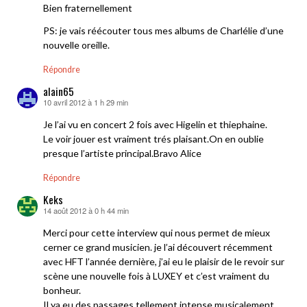
Bien fraternellement
PS: je vais réécouter tous mes albums de Charlélie d’une
nouvelle oreille.
Répondre
alain65
10 avril 2012 à 1 h 29 min
dit :
Je l’ai vu en concert 2 fois avec Higelin et thiephaine.
Le voir jouer est vraiment trés plaisant.On en oublie
presque l’artiste principal.Bravo Alice
Répondre
Keks
14 août 2012 à 0 h 44 min
dit :
Merci pour cette interview qui nous permet de mieux
cerner ce grand musicien. je l’ai découvert récemment
avec HFT l’année dernière, j’ai eu le plaisir de le revoir sur
scène une nouvelle fois à LUXEY et c’est vraiment du
bonheur.
Il ya eu des passages tellement intense musicalement,