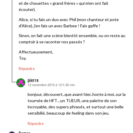
et de chouettes « grand frères » qui m’en ont fait
écouter).
Alice, si tu fais un duo avec Phil (mon chanteur et pote
d’Alice), j’en fais un avec Barbee ! Fais gaffe !
Sinon, on fait une scène bientôt ensemble, ou on reste au
comptoir à se raconter nos passés ?
Affectueusement,
Toy.
Répondre
pierre
12 novembre 2015 à 12 h 35 min
dit :
bonjour, découvert..que avant hier..honte à moi..sur la
tournée de HFT…un TUEUR, une palette de son
incroyable, des supers phrasés, et surtout une belle
sensibilié, beaucoup de feeling dans son jeu.
Répondre
Komso