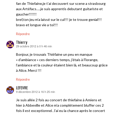
fan de Thiefaine,je t’ai decouvert sur scene a strasbourg
aux Artéfacs…..je suis apprentis debutant guitariste et
gaucher!!!!!!
bref,ton jeu m’a laissé sur le cul!!! je te trouve genial!!!
bravo et longue vie a toi!!!
Répondre
Thierry
29 octobre 2012 à 0 h 46 min
dit :
Bonjour, je trouvais Thiéfaine un peu en manque
« d’ambiance » ces derniers temps, j’étais à Florange,
l’ambiance et la couleur étaient bien là, et beaucoup grâce
à Alice. Merci !!!
Répondre
LEFEVRE
9 décembre 2012 à 16 h 25 min
dit :
Je suis allée 2 fois au concert de thiefaine à Amiens et
hier à Abbeville et Alice m’a complètement bluffer ces 2
fois il est exceptionnel. J’ai eu la chance après le concert