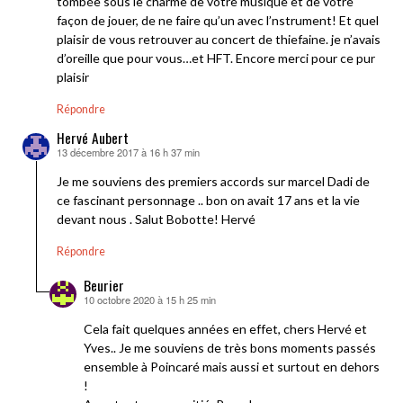
tombée sous le charme de votre musique et de votre
façon de jouer, de ne faire qu’un avec l’nstrument! Et quel
plaisir de vous retrouver au concert de thiefaine. je n’avais
d’oreille que pour vous…et HFT. Encore merci pour ce pur
plaisir
Répondre
Hervé Aubert
13 décembre 2017 à 16 h 37 min
dit :
Je me souviens des premiers accords sur marcel Dadi de
ce fascinant personnage .. bon on avait 17 ans et la vie
devant nous . Salut Bobotte! Hervé
Répondre
Beurier
10 octobre 2020 à 15 h 25 min
dit :
Cela fait quelques années en effet, chers Hervé et
Yves.. Je me souviens de très bons moments passés
ensemble à Poincaré mais aussi et surtout en dehors
!