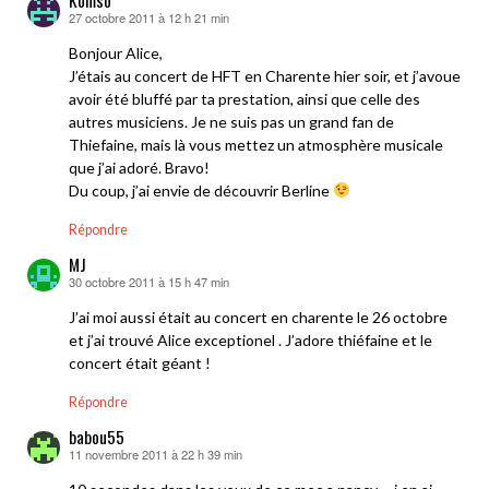
27 octobre 2011 à 12 h 21 min
dit :
Bonjour Alice,
J’étais au concert de HFT en Charente hier soir, et j’avoue
avoir été bluffé par ta prestation, ainsi que celle des
autres musiciens. Je ne suis pas un grand fan de
Thiefaine, mais là vous mettez un atmosphère musicale
que j’ai adoré. Bravo!
Du coup, j’ai envie de découvrir Berline
Répondre
MJ
30 octobre 2011 à 15 h 47 min
dit :
J’ai moi aussi était au concert en charente le 26 octobre
et j’ai trouvé Alice exceptionel . J’adore thiéfaine et le
concert était géant !
Répondre
babou55
11 novembre 2011 à 22 h 39 min
dit :