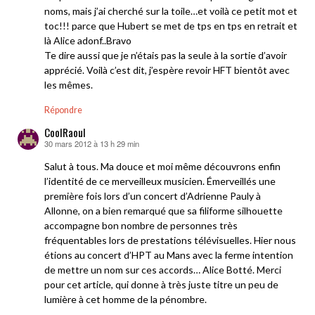
noms, mais j’ai cherché sur la toile…et voilà ce petit mot et
toc!!! parce que Hubert se met de tps en tps en retrait et
là Alice adonf..Bravo
Te dire aussi que je n’étais pas la seule à la sortie d’avoir
apprécié. Voilà c’est dit, j’espère revoir HFT bientôt avec
les mêmes.
Répondre
CoolRaoul
30 mars 2012 à 13 h 29 min
dit :
Salut à tous. Ma douce et moi même découvrons enfin
l’identité de ce merveilleux musicien. Émerveillés une
première fois lors d’un concert d’Adrienne Pauly à
Allonne, on a bien remarqué que sa filiforme silhouette
accompagne bon nombre de personnes très
fréquentables lors de prestations télévisuelles. Hier nous
étions au concert d’HPT au Mans avec la ferme intention
de mettre un nom sur ces accords… Alice Botté. Merci
pour cet article, qui donne à très juste titre un peu de
lumière à cet homme de la pénombre.