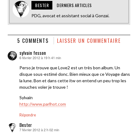
BESTER
DERNIERS ARTICLES
PDG, avocat et assistant social à Gonzaï.
5 COMMENTS
LAISSER UN COMMENTAIRE
sylvain fesson
6 février 2012 à 19 h 41 min
dit :
Perso je trouve que Love2 est un très bon album. Un
disque sous-estimé donc. Bien mieux que ce Voyage dans
la lune. Bon et dans cette itw on entend un peu trop les
mouches voler je trouve !
Sylvain
http://www.parlhot.com
Répondre
Bester
7 février 2012 à 2 h 02 min
dit :