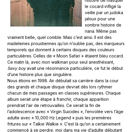
histoire de masquer
le cocard infligé la
veille par un judoka
jaloux pour une
sombre histoire de
nana. Même pas
vraiment belle, quel comble. Mais c’est ainsi. Il est des
madeleines proustiennes qu’on n’oublie pas, des marqueurs
temporels qui donnent à certains disques des couleurs
particulières. Celles de « Moon Safari » étaient bleu cocard.
Ce matin là, avec mon walkman pour seul anesthésiant,
Sexy boy
avait une résonnance particulière, ce fut le début
d’une histoire plus que singulière.
Nous étions en 1998. Air débutait sa carrière dans la cour
des grands et chaque disque devrait dès lors rythmer
chacun de mes passages en classes supérieures. Chaque
album serait une étape à franchir, chaque apparition
prendrait l’air de retrouvailles. Ce serait la fin de
l’adolescence avec « Virgin Suicides », l’envolée vers l’âge
adulte avec « 10,000 Hz Legend » puis les premières
fritures sur « Talkie Walkie ». C’est là qu’on a certainement
commencé à se perdre, moi dans ma vie d’adulte débutant