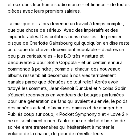
et eux dans leur home studio monté – et financé – de toutes
pièces avec leurs premiers salaires.
La musique est alors devenue un travail à temps complet,
quelque chose de sérieux. Avec des impératifs et des
impondérables. Des collaborations réussies – le premier
disque de Charlotte Gainsbourg qui quoiqu’on en dise reste
un disque de chevet décemment écoutable – d’autres un
peu plus caricaturales – les B.O. très « nature et
découverte » pour Sofia Coppola – et un certain ennui a
commencé à poindre ; comme si chacun des nouveaux
albums ressemblait désormais à nos vies terriblement
banales parce que dénuées de tout relief. Après avoir
tutoyé les sommets, Jean-Benoit Dunckel et Nicolas Godin
s’étaient reconvertis en vendeurs de bougies parfumées
pour une génération de fans qui avaient eu envie, le poids
des années aidant, d’avoir des gamins et de manger bio.
Publiés coup sur coup, « Pocket Symphony » et « Love 2 »
ne ressemblaient à rien d’autre que ce cliché d’une fin de
soirée entre trentenaires qui hésiteraient à monter le
volume de la chaine, de peur de réveiller leurs