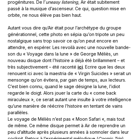
progénitures. De l’
uneasy listening
, Air était subitement
passé à la musique d’ascenseur. Ce qui, question mise en
orbite, ne nous élève pas bien haut.
Autant vous dire qu’Air était pour l’archétype du groupe
générationnel, cette photo en sépia qu’on tripote un peu
nostalgique sans trop savoir ce qu’on peut encore en
attendre, en espérer. Les revoilà avec une nouvelle bande-
son du « Voyage dans la lune » de George Méliès, un
nouveau disque dont l’histoire a déjà été brillamment – et
très subjectivement – été raconté
ici
. Ecrire que les deux
renouent ici avec la maestria de « Virgin Suicides » serait un
mensonge qu’on évitera, par gain de temps, aux lecteurs.
C’est bien connu, quand le sage désigne la lune, l’idiot
regarde le doigt. Alors jouer la carte du « come back
miraculeux », ce serait autant une insulte à votre intelligence
qu’une manière de réécrire l’histoire en tentant de vains
parallèles.
Le voyage de Méliès n’est pas « Moon Safari «, mais tout
de même. Ce même disque permet à Air de reprendre un
peu d’altitude après plusieurs années à somnoler dans leur
cockpit. Retour à l’expérimental mélodique (
Cosmic Trip
),