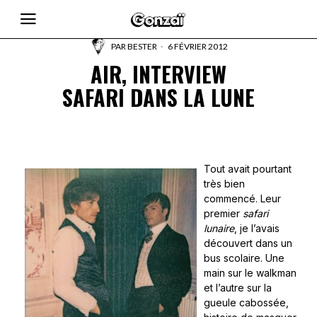
PAR
BESTER
6 FÉVRIER 2012
AIR, INTERVIEW
SAFARI DANS LA LUNE
Tout avait pourtant
très bien
commencé. Leur
premier
safari
lunaire
, je l’avais
découvert dans un
bus scolaire. Une
main sur le walkman
et l’autre sur la
gueule cabossée,