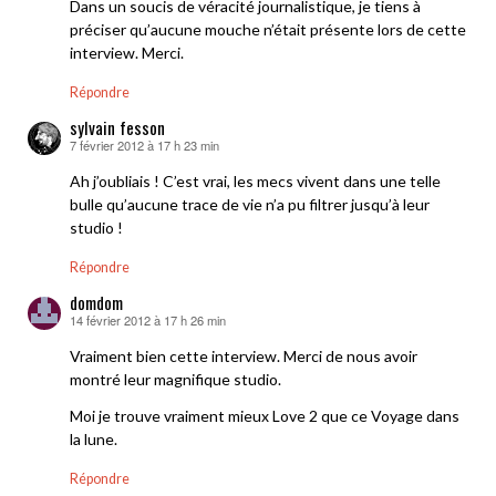
Dans un soucis de véracité journalistique, je tiens à
préciser qu’aucune mouche n’était présente lors de cette
interview. Merci.
Répondre
sylvain fesson
7 février 2012 à 17 h 23 min
dit :
Ah j’oubliais ! C’est vrai, les mecs vivent dans une telle
bulle qu’aucune trace de vie n’a pu filtrer jusqu’à leur
studio !
Répondre
domdom
14 février 2012 à 17 h 26 min
dit :
Vraiment bien cette interview. Merci de nous avoir
montré leur magnifique studio.
Moi je trouve vraiment mieux Love 2 que ce Voyage dans
la lune.
Répondre