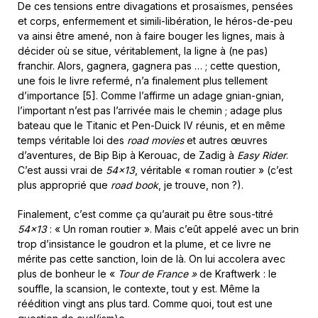
De ces tensions entre divagations et prosaïsmes, pensées
et corps, enfermement et simili-libération, le héros-de-peu
va ainsi être amené, non à faire bouger les lignes, mais à
décider où se situe, véritablement, la ligne à (ne pas)
franchir. Alors, gagnera, gagnera pas … ; cette question,
une fois le livre refermé, n’a finalement plus tellement
d’importance [5]. Comme l’affirme un adage gnian-gnian,
l’important n’est pas l’arrivée mais le chemin ; adage plus
bateau que le Titanic et Pen-Duick IV réunis, et en même
temps véritable loi des
road movies
et autres œuvres
d’aventures, de Bip Bip à Kerouac, de Zadig à
Easy Rider
.
C’est aussi vrai de
54×13
, véritable « roman routier » (c’est
plus approprié que
road book
, je trouve, non ?).
Finalement, c’est comme ça qu’aurait pu être sous-titré
54×13
: « Un roman routier ». Mais c’eût appelé avec un brin
trop d’insistance le goudron et la plume, et ce livre ne
mérite pas cette sanction, loin de là. On lui accolera avec
plus de bonheur le «
Tour de France »
de Kraftwerk : le
souffle, la scansion, le contexte, tout y est. Même la
réédition vingt ans plus tard. Comme quoi, tout est une