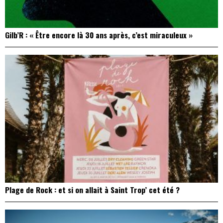
Gilb’R : « Être encore là 30 ans après, c’est miraculeux »
Plage de Rock : et si on allait à Saint Trop’ cet été ?