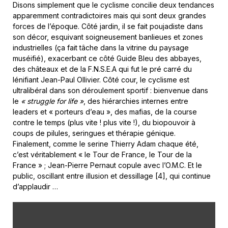
Disons simplement que le cyclisme concilie deux tendances
apparemment contradictoires mais qui sont deux grandes
forces de l’époque. Côté jardin, il se fait poujadiste dans
son décor, esquivant soigneusement banlieues et zones
industrielles (ça fait tâche dans la vitrine du paysage
muséifié), exacerbant ce côté Guide Bleu des abbayes,
des châteaux et de la F.N.S.E.A qui fut le pré carré du
lénifiant Jean-Paul Ollivier. Côté cour, le cyclisme est
ultralibéral dans son déroulement sportif : bienvenue dans
le
« struggle for life »
, des hiérarchies internes entre
leaders et « porteurs d’eau », des mafias, de la course
contre le temps (plus vite ! plus vite !), du biopouvoir à
coups de pilules, seringues et thérapie génique.
Finalement, comme le serine Thierry Adam chaque été,
c’est véritablement « le Tour de France, le Tour de la
France » ; Jean-Pierre Pernaut copule avec l’O.M.C. Et le
public, oscillant entre illusion et dessillage [4], qui continue
d’applaudir …