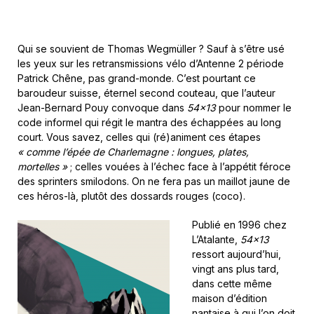
Qui se souvient de Thomas Wegmüller ? Sauf à s’être usé
les yeux sur les retransmissions vélo d’Antenne 2 période
Patrick Chêne, pas grand-monde. C’est pourtant ce
baroudeur suisse, éternel second couteau, que l’auteur
Jean-Bernard Pouy convoque dans
54×13
pour nommer le
code informel qui régit le mantra des échappées au long
court. Vous savez, celles qui (ré)animent ces étapes
« comme l’épée de Charlemagne : longues, plates,
mortelles »
; celles vouées à l’échec face à l’appétit féroce
des sprinters smilodons. On ne fera pas un maillot jaune de
ces héros-là, plutôt des dossards rouges (coco).
Publié en 1996 chez
L’Atalante,
54×13
ressort aujourd’hui,
vingt ans plus tard,
dans cette même
maison d’édition
nantaise à qui l’on doit