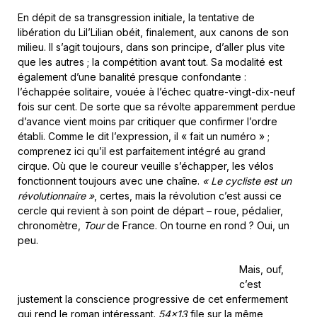
En dépit de sa transgression initiale, la tentative de
libération du Lil’Lilian obéit, finalement, aux canons de son
milieu. Il s’agit toujours, dans son principe, d’aller plus vite
que les autres ; la compétition avant tout. Sa modalité est
également d’une banalité presque confondante :
l’échappée solitaire, vouée à l’échec quatre-vingt-dix-neuf
fois sur cent. De sorte que sa révolte apparemment perdue
d’avance vient moins par critiquer que confirmer l’ordre
établi. Comme le dit l’expression, il « fait un numéro » ;
comprenez ici qu’il est parfaitement intégré au grand
cirque. Où que le coureur veuille s’échapper, les vélos
fonctionnent toujours avec une chaîne.
« Le cycliste est un
révolutionnaire »
, certes, mais la révolution c’est aussi ce
cercle qui revient à son point de départ – roue, pédalier,
chronomètre,
Tour
de France. On tourne en rond ? Oui, un
peu.
Mais, ouf,
c’est
justement la conscience progressive de cet enfermement
qui rend le roman intéressant.
54×13
file sur la même