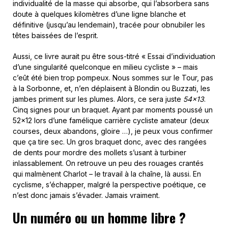
individualité de la masse qui absorbe, qui l’absorbera sans
doute à quelques kilomètres d’une ligne blanche et
définitive (jusqu’au lendemain), tracée pour obnubiler les
têtes baissées de l’esprit.
Aussi, ce livre aurait pu être sous-titré « Essai d’individuation
d’une singularité quelconque en milieu cycliste » – mais
c’eût été bien trop pompeux. Nous sommes sur le Tour, pas
à la Sorbonne, et, n’en déplaisent à Blondin ou Buzzati, les
jambes priment sur les plumes. Alors, ce sera juste
54×13
.
Cinq signes pour un braquet. Ayant par moments poussé un
52×12 lors d’une famélique carrière cycliste amateur (deux
courses, deux abandons, gloire …), je peux vous confirmer
que ça tire sec. Un gros braquet donc, avec des rangées
de dents pour mordre des mollets s’usant à turbiner
inlassablement. On retrouve un peu des rouages crantés
qui malmènent Charlot – le travail à la chaîne, là aussi. En
cyclisme, s’échapper, malgré la perspective poétique, ce
n’est donc jamais s’évader. Jamais vraiment.
Un numéro ou un homme libre ?