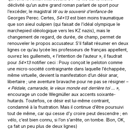
déclivité qu’un autre grand roman parlant de sport pour
l’excéder, le magistral
W ou le souvenir d’enfance
de
Georges Perec. Certes,
54×13
est bien moins traumatique
que son aïeul oulipien (qui faisait de l’idéal olympique le
marchepied idéologique vers les KZ nazis), mais le
changement de regard, de durée, de champ, permet de
renouveler le propos accusateur. S’il fallait résumer en deux
lignes ce qu’au lycée les professeurs de français appellent,
ouvrez les guillemets, « l’intention de l’auteur », il faudrait
pour
54×13
notifier ceci : Pouy conçoit le peloton comme
une micro-société contraignante dans laquelle l’échappée,
même virtuelle, devient la manifestation d’un désir anar,
libertaire ; une aventure bravache pour ne pas se résigner –
« Pédale, camarade, le vieux monde est derrière toi … »
,
encourage un code Wegmüller aux accents soixante-
huitards. Toutefois, ce désir est lui-même contraint,
condamné à la frustration. Mais il continue d’être poursuivi
tout de même, car qui cesse d’y croire peut descendre ; en
vélo, c’est bien connu, si l’on s’arrête, on tombe. (Bon, OK,
ça fait un peu plus de deux lignes)