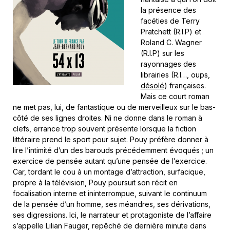
la présence des
facéties de Terry
Pratchett (R.I.P) et
Roland C. Wagner
(R.I.P) sur les
rayonnages des
librairies (R.I…, oups,
désolé
) françaises.
Mais ce court roman
ne met pas, lui, de fantastique ou de merveilleux sur le bas-
côté de ses lignes droites. Ni ne donne dans le roman à
clefs, errance trop souvent présente lorsque la fiction
littéraire prend le sport pour sujet. Pouy préfère donner à
lire l’intimité d’un des barouds précédemment évoqués ; un
exercice de pensée autant qu’une pensée de l’exercice.
Car, tordant le cou à un montage d’attraction, surfacique,
propre à la télévision, Pouy poursuit son récit en
focalisation interne et ininterrompue, suivant le continuum
de la pensée d’un homme, ses méandres, ses dérivations,
ses digressions. Ici, le narrateur et protagoniste de l’affaire
s’appelle Lilian Fauger, repêché de dernière minute dans