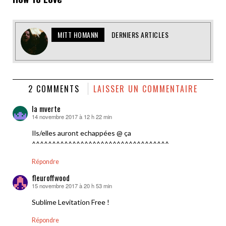
MITT HOMANN
DERNIERS ARTICLES
2 COMMENTS
LAISSER UN COMMENTAIRE
la mverte
14 novembre 2017 à 12 h 22 min
dit :
Ils/elles auront echappées @ ça
^^^^^^^^^^^^^^^^^^^^^^^^^^^^^^^^^^
Répondre
fleuroffwood
15 novembre 2017 à 20 h 53 min
dit :
Sublime Levitation Free !
Répondre