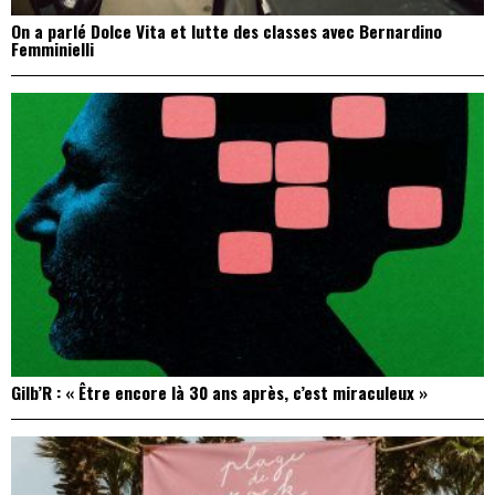
On a parlé Dolce Vita et lutte des classes avec Bernardino
Femminielli
Gilb’R : « Être encore là 30 ans après, c’est miraculeux »