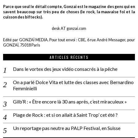
Parce que seul le détail compte, Gonzaï est le magazine des gens qui en
savent beaucoup sur très peu de choses (le rock, la mauvaise foi et la
cuisson des biftecks).
desk AT gonzai.com
Edité par GONZAÏ MEDIA. Pour tout envoi : CBE, 6 rue André Messager, pour
GONZAÏ, 75018 Paris
ARTICLES RÉCENTS
Dans le vortex des jeux vidéo consacrés à la pêche
On a parlé Dolce Vita et lutte des classes avec Bernardino
Femminielli
Gilb’R : « Être encore là 30 ans après, c’est miraculeux »
Plage de Rock : et si on allait à Saint Trop’ cet été ?
Un reportage pas neutre au PALP Festival, en Suisse