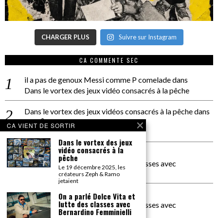
CHARGER PLUS
Suivre sur Instagram
CA COMMENTE SEC
il a pas de genoux Messi comme P comelade
dans
Dans le vortex des jeux vidéo consacrés à la pêche
Dans le vortex des jeux vidéos consacrés à la pêche
dans
PACÔME THIELLEMENT
CA VIENT DE SORTIR
La séance d’Hip Gnose
Dans le vortex des jeux
vidéo consacrés à la
La Patrie
dans
pêche
On a parlé Dolce Vita et lutte des classes avec
Le 19 décembre 2025, les
Bernardino Femminielli
créateurs Zeph & Ramo
jetaient
carte noire negra à l'o tiede
dans
On a parlé Dolce Vita et
lutte des classes avec
On a parlé Dolce Vita et lutte des classes avec
Bernardino Femminielli
Bernardino Femminielli