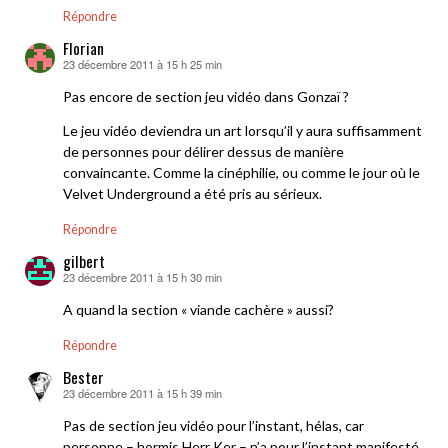
Répondre
Florian
23 décembre 2011 à 15 h 25 min
dit :
Pas encore de section jeu vidéo dans Gonzaï ?
Le jeu vidéo deviendra un art lorsqu’il y aura suffisamment
de personnes pour délirer dessus de manière
convaincante. Comme la cinéphilie, ou comme le jour où le
Velvet Underground a été pris au sérieux.
Répondre
gilbert
23 décembre 2011 à 15 h 30 min
dit :
A quand la section « viande cachère » aussi?
Répondre
Bester
23 décembre 2011 à 15 h 39 min
dit :
Pas de section jeu vidéo pour l’instant, hélas, car
personne – hormis Herr Ker – n’a pour l’instant manifesté