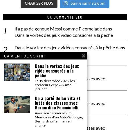
CHARGER PLUS
Suivre sur Instagram
CA COMMENTE SEC
il a pas de genoux Messi comme P comelade
dans
Dans le vortex des jeux vidéo consacrés à la pêche
Dans le vortex des jeux vidéos consacrés à la pêche
dans
PACÔME THIELLEMENT
CA VIENT DE SORTIR
La séance d’Hip Gnose
Dans le vortex des jeux
vidéo consacrés à la
La Patrie
dans
pêche
On a parlé Dolce Vita et lutte des classes avec
Le 19 décembre 2025, les
Bernardino Femminielli
créateurs Zeph & Ramo
jetaient
carte noire negra à l'o tiede
dans
On a parlé Dolce Vita et
lutte des classes avec
On a parlé Dolce Vita et lutte des classes avec
Bernardino Femminielli
Bernardino Femminielli
Avec son dernier album
Mémoires d’un Auto-Sabotage,
moise et son mascaré
dans
Bernardino Femminielli
chante
On a parlé Dolce Vita et lutte des classes avec