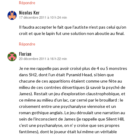
Répondre
Nicolas Ker
17 décembre 2011 à 10 h 24 min
dit :
Il faudra accepter le fait que l’autiste n’est pas celui qu’on
croit et que le lapin fut une solution non aboutie au final.
Répondre
Florian
20 décembre 2011 à 16 h 22 min
dit :
Je ne me rappelle pas avoir croisé plus de 4 ou 5 monstres
dans SH2, dont l’un était Pyramid Head, si bien que
chacune de ces apparitions étaient comme une fête au
milieu de ces contrées désertiques (à savoir la psyché de
James). Restait un jeu d’exploration claustrophobique, et
ce même au milieu d’un lac, car cerné par le brouillard : le
croisement entre une psychanalyse viennoise et un
roman gothique anglais. Le jeu déroulait une narration au
sein de l’inconscient de James (je rappelle que Silent Hill,
c’est une psychanalyse, on n’ y croise que ses propres
fantômes), dont le joueur était lui même un véritable