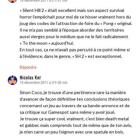
15 décembre 2011 à 2 h 31 min
dit :
« Silent Hill 2 » était excellent mais son aspect survival
horror l’empêchait pour moi de se hisser vraiment hors du
joug des codes de l’attraction de foire du « Pong » original.
Il ne m’a pas semblé à l’époque aborder des territoires
aussi vierges pour le médium que ne le fait radicalement
« To the moon » aujourd’hui.
En tout cas, ça ne m’avait pas percuté à ce point même si
à l’évidence, dans le genre, « SH 2 » est exceptionnel.
Répondre
Nicolas Ker
15 décembre 2011 à 3 h 05 min
dit :
Sinon Coco, je trouve d’une pertinence rare ta manière
d’avancer de façon définitive tes conclusions théoriques
concernant un jeu au travers de sa bande-annonce et de
sa critique sur Gamespot sans même y avoir joué.
Je trouve ça super cool, vraiment, c’est bien death metal
et gabber, mais comprends tout de même que de ton avis,
je m’en carre un peu l’oignon avec une spatule en bois.