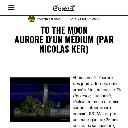
PAR
NICOLAS KER
12 DÉCEMBRE 2011
TO THE MOON
AURORE D’UN MÉDIUM (PAR
NICOLAS KER)
Et bien voilà : l’aurore
des jeux vidéo est enfin
arrivée. Un jeu nommé
To
the moon,
scénarisé,
réalisé en un an et demi
sur un moteur pourri
nommé RPG Maker par
un jeune gars de 25 ans
seul dans sa chambre,