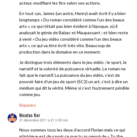
acteur, modifiant les fins selon ses actions.
En tout cas, James (un autre, Henry) avait écrit il y a bien
longtemps « Du roman considéré comme l’un des beaux
arts », ce qui n’était pas bien évident à l’époque, où il
analysait le génie de Balzac et Maupassant ; et bien reste
à venir « Du jeu vidéo considéré comme l’un des beaux
arts », ce qui va être écrit très vite. Beaucoup de
production dans le domaine en ce moment.
Je distingue trois éléments dans le jeu vidéo : le sport, le
narratif et la volonté de puissance virtuelle. Le roman ne
fait que le narratif. La puissance du jeu vidéo, c’est de
pouvoir faire d’un jeu de sport (SC2) un art, c’est à dire un
médium qui dit la vérité. Même si c’est foutrement pénible
comme jeu.
Répondre
Nicolas Ker
21 décembre 2011 à 21 h 53 min
dit :
Nous sommes tous les deux d’accord Florian mais ce qui
m’intrigue est de savoir ce que tu as pensé de « To the