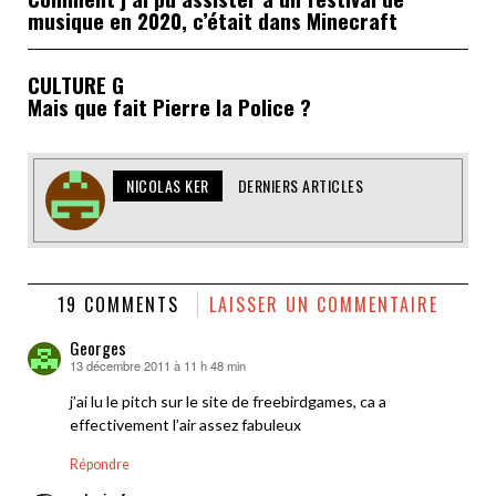
musique en 2020, c’était dans Minecraft
CULTURE G
Mais que fait Pierre la Police ?
NICOLAS KER
DERNIERS ARTICLES
19 COMMENTS
LAISSER UN COMMENTAIRE
Georges
13 décembre 2011 à 11 h 48 min
dit :
j’ai lu le pitch sur le site de freebirdgames, ca a
effectivement l’air assez fabuleux
Répondre