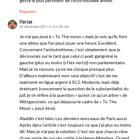
geste le plus pertinent de cette nouvelle année.
Répondre
Florian
22 décembre 2011 à 19 h 05 min
dit :
Je n’ai pas joué à « To The moon », mais je vois qu’ils font
une démo que l’on peut jouer une heure. Excellent.
Concernant l’antisémitisme, c’est simplement que je
découvrais sur le tard que celui ci avait gangréné la
gauche (plus ou moins (cf les verts)) non parlementaire.
Mais je te rassure, ça ne me choque presque plus.
D’ailleurs maintenant mon seul objectif c’est de me
maintenir en ligue argent à SC2. Modeste, mais déjà
éreintant (concernant la question de la substantialité du
juif, je te réfère à la question « qu’est ce qu’un arbre » de
Wittgenstein. ce qui dépasse le cadre de « To The
Moon », peut être).
Aladdin c’est bien. Les derniers morceaux de Paris aussi.
Après dans l’article c’est toujours ce que j’ai plus ou moins
dit. Mais je n’ai pas la solution. C’est sûr que chacun rêve
d’une sorte de succès crétin à la Happy Mondays. Quand