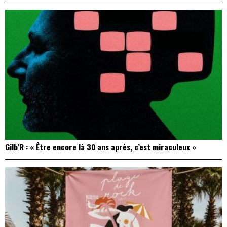
Gilb’R : « Être encore là 30 ans après, c’est miraculeux »