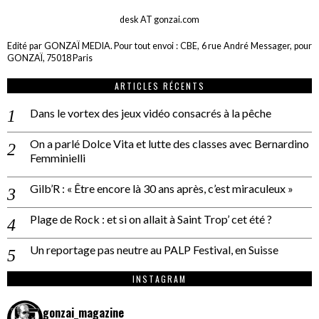
desk AT gonzai.com
Edité par GONZAÏ MEDIA. Pour tout envoi : CBE, 6 rue André Messager, pour
GONZAÏ, 75018 Paris
ARTICLES RÉCENTS
Dans le vortex des jeux vidéo consacrés à la pêche
On a parlé Dolce Vita et lutte des classes avec Bernardino
Femminielli
Gilb’R : « Être encore là 30 ans après, c’est miraculeux »
Plage de Rock : et si on allait à Saint Trop’ cet été ?
Un reportage pas neutre au PALP Festival, en Suisse
INSTAGRAM
gonzai_magazine