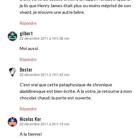
je lis que Henry James était plus ou moins méprisé de son
vivant, je m’ouvre une autre bière.
Répondre
gilbert
22 décembre 2011 à 19 h 38 min
dit :
Moi aussi.
Répondre
Bester
22 décembre 2011 à 19 h 43 min
dit :
C’est vrai que cette pataphysique de chronique
aladdinesque est bien écrite. A la votre, je retourne à mon
chocolat chaud; la porte est ouverte.
Répondre
Nicolas Ker
22 décembre 2011 à 20 h 19 min
dit :
A la tienne!