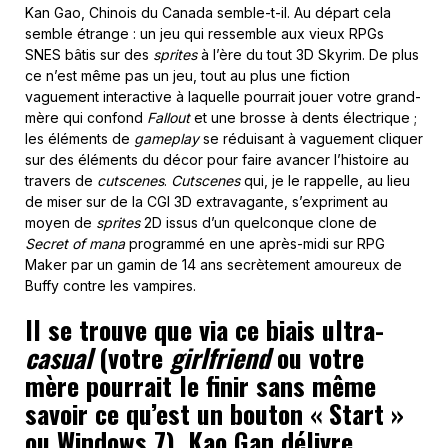
Kan Gao, Chinois du Canada semble-t-il. Au départ cela
semble étrange : un jeu qui ressemble aux vieux RPGs
SNES bâtis sur des
sprites
à l’ère du tout 3D Skyrim. De plus
ce n’est même pas un jeu, tout au plus une fiction
vaguement interactive à laquelle pourrait jouer votre grand-
mère qui confond
Fallout
et une brosse à dents électrique ;
les éléments de
gameplay
se réduisant à vaguement cliquer
sur des éléments du décor pour faire avancer l’histoire au
travers de
cutscenes
.
Cutscenes
qui, je le rappelle, au lieu
de miser sur de la CGI 3D extravagante, s’expriment au
moyen de
sprites
2D issus d’un quelconque clone de
Secret of mana
programmé en une après-midi sur RPG
Maker par un gamin de 14 ans secrètement amoureux de
Buffy contre les vampires.
Il se trouve que via ce biais ultra-
casual
(votre
girlfriend
ou votre
mère pourrait le finir sans même
savoir ce qu’est un bouton « Start »
ou Windows 7), Kao Gan délivre