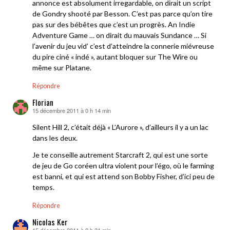
annonce est absolument irregardable, on dirait un script
de Gondry shooté par Besson. C’est pas parce qu’on tire
pas sur des bébêtes que c’est un progrès. An Indie
Adventure Game … on dirait du mauvais Sundance … Si
l’avenir du jeu vid’ c’est d’atteindre la connerie miévreuse
du pire ciné « indé », autant bloquer sur The Wire ou
même sur Platane.
Répondre
Florian
15 décembre 2011 à 0 h 14 min
dit :
Silent Hill 2, c’était déjà « L’Aurore », d’ailleurs il y a un lac
dans les deux.
Je te conseille autrement Starcraft 2, qui est une sorte
de jeu de Go coréen ultra violent pour l’égo, où le farming
est banni, et qui est attend son Bobby Fisher, d’ici peu de
temps.
Répondre
Nicolas Ker