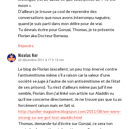
moon ».
D’ailleurs je trouve ça cool de reprendre des
conversations que nous avons interrompu naguère,
quand je suis parti dans mon délire pour de vrai.
Tu devrais écrire pour Gonzaï, Thomas, je te présente
Florian aka Docteur Benway.
Répondre
Nicolas Ker
22 décembre 2011 à 17 h 13 min
dit :
Le blog de Florian (excellent, un peu trop énervé contre
l’antisémitisme même s’il a raison car la valeur d’une
société se juge à l’aulne de son antisémitisme et de l’état
de ses prisons). Tu n’est d’ailleurs même pas juif il me
semble, Florian. Bon j’ai linké son article sur Aladdin vu
qu’il me concerne directement. Je ne trouve pas que tu as
forcément raison mais en fait si.
http://spoiler-magazine.blogspot.com/2011/08/we-were-
strong-so-we-got-lost-aladdin.html
Thomas, demande-lui d’écrire sur Gonzai, ce sera ton