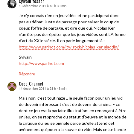
sylvain fesson
13 décembre 2011 à 18 h 30 min
dit :
Je n’y connais rien en jeu vidéo, et ne participerai donc
pas au débat. Juste de passage pour saluer le coup de
coeur, l’offre de partage, et dire que oui, Nicolas Ker
n’arrête pas de répéter que les jeux vidéos sont LA forme
d’art du XXIe siècle. Il en parle longuement là :
http://www.parlhot.com/itw-rock/nicolas-ker-aladdin/
Sylvain
http://www.parlhot.com
Répondre
Coco_Channel
14 décembre 2011 à 21 h 48 min
dit :
Mais non, c’est tout naze .. le seule façon pour un jeu vid’
de devenir intéressant c’est de devenir du cinéma – ce
dont ce jeu est la parfaite illustration: en renonçant à être
un jeu, on se rapproche du statut d’oeuvre et le monde de
la critique du jeu se pignole parce qu’elle attend cet
avènement qui pourra la sauver du vide. Mais cette bande