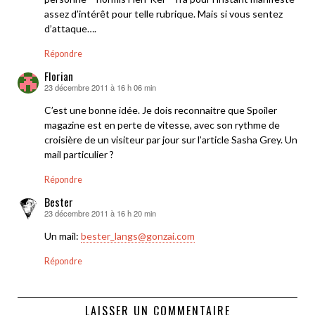
assez d’intérêt pour telle rubrique. Mais si vous sentez
d’attaque….
Répondre
Florian
23 décembre 2011 à 16 h 06 min
dit :
C’est une bonne idée. Je dois reconnaitre que Spoiler
magazine est en perte de vitesse, avec son rythme de
croisière de un visiteur par jour sur l’article Sasha Grey. Un
mail particulier ?
Répondre
Bester
23 décembre 2011 à 16 h 20 min
dit :
Un mail:
bester_langs@gonzai.com
Répondre
LAISSER UN COMMENTAIRE