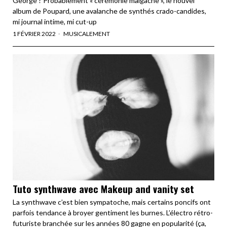
George ? Probablement « cérémonie malgache », le nouvel
album de Poupard, une avalanche de synthés crado-candides,
mi journal intime, mi cut-up
1 FÉVRIER 2022
MUSICALEMENT
Tuto synthwave avec Makeup and vanity set
La synthwave c’est bien sympatoche, mais certains poncifs ont
parfois tendance à broyer gentiment les burnes. L’électro rétro-
futuriste branchée sur les années 80 gagne en popularité (ça,