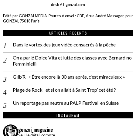
desk AT gonzai.com
Edité par GONZAÏ MEDIA. Pour tout envoi : CBE, 6 rue André Messager, pour
GONZAÏ, 75018 Paris
ARTICLES RÉCENTS
Dans le vortex des jeux vidéo consacrés à la pêche
On a parlé Dolce Vita et lutte des classes avec Bernardino
Femminielli
Gilb’R : « Être encore là 30 ans après, c’est miraculeux »
Plage de Rock : et si on allait à Saint Trop’ cet été ?
Un reportage pas neutre au PALP Festival, en Suisse
INSTAGRAM
gonzai_magazine
Seul le détail compte.