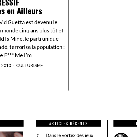
ESSIF
s en Ailleurs
vid Guetta est devenu le
 monde cinq ans plus tôt et
 Is Mine, le parti unique
ndé, terrorise la population :
me F*** Me I’m
T 2010
CULTURISME
ARTICLES RÉCENTS
Dans le vortex des jeux