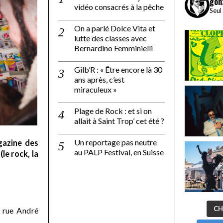
gon
vidéo consacrés à la pêche
Seul
On a parlé Dolce Vita et
lutte des classes avec
Bernardino Femminielli
Gilb’R : « Être encore là 30
ans après, c’est
miraculeux »
Plage de Rock : et si on
allait à Saint Trop’ cet été ?
Un reportage pas neutre
gazine des
au PALP Festival, en Suisse
le rock, la
CH
 rue André