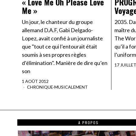
« Love Me Oh Please Love
PROGR
Me »
Voyage
Un jour, le chanteur du groupe
2035. Da
allemand D.A.F, Gabi Delgado-
maître du
Lopez, avait confié à un journaliste
The World
que "tout ce qui l’entourait était
qu’il a fo
soumis à ses propres règles
l’unifor
d’élimination". Manière de dire qu’en
17 JUILLE
son
1 AOÛT 2012
CHRONIQUE
·
MUSICALEMENT
A PROPOS