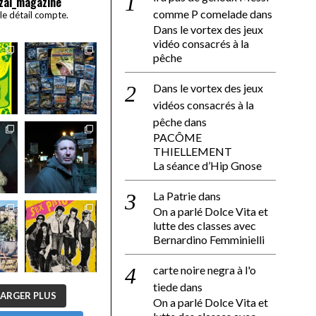
zai_magazine
comme P comelade
dans
 le détail compte.
Dans le vortex des jeux
vidéo consacrés à la
pêche
Dans le vortex des jeux
vidéos consacrés à la
pêche
dans
PACÔME
THIELLEMENT
La séance d’Hip Gnose
La Patrie
dans
On a parlé Dolce Vita et
lutte des classes avec
Bernardino Femminielli
carte noire negra à l'o
tiede
dans
ARGER PLUS
On a parlé Dolce Vita et