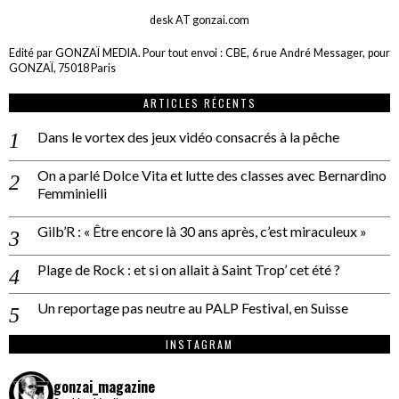
desk AT gonzai.com
Edité par GONZAÏ MEDIA. Pour tout envoi : CBE, 6 rue André Messager, pour
GONZAÏ, 75018 Paris
ARTICLES RÉCENTS
Dans le vortex des jeux vidéo consacrés à la pêche
On a parlé Dolce Vita et lutte des classes avec Bernardino
Femminielli
Gilb’R : « Être encore là 30 ans après, c’est miraculeux »
Plage de Rock : et si on allait à Saint Trop’ cet été ?
Un reportage pas neutre au PALP Festival, en Suisse
INSTAGRAM
gonzai_magazine