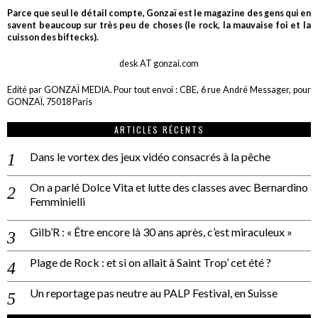
Parce que seul le détail compte, Gonzaï est le magazine des gens qui en
savent beaucoup sur très peu de choses (le rock, la mauvaise foi et la
cuisson des biftecks).
desk AT gonzai.com
Edité par GONZAÏ MEDIA. Pour tout envoi : CBE, 6 rue André Messager, pour
GONZAÏ, 75018 Paris
ARTICLES RÉCENTS
Dans le vortex des jeux vidéo consacrés à la pêche
On a parlé Dolce Vita et lutte des classes avec Bernardino
Femminielli
Gilb’R : « Être encore là 30 ans après, c’est miraculeux »
Plage de Rock : et si on allait à Saint Trop’ cet été ?
Un reportage pas neutre au PALP Festival, en Suisse