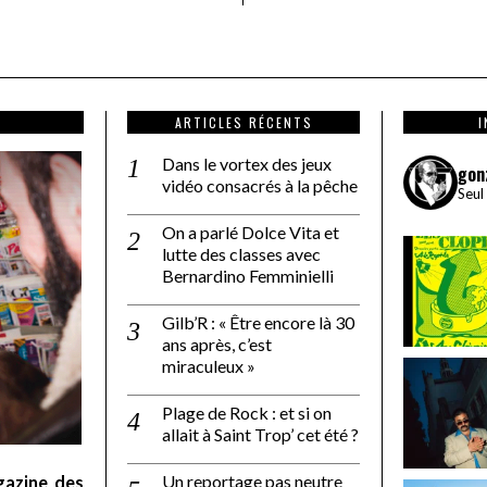
ARTICLES RÉCENTS
Dans le vortex des jeux
gon
vidéo consacrés à la pêche
Seul
On a parlé Dolce Vita et
lutte des classes avec
Bernardino Femminielli
Gilb’R : « Être encore là 30
ans après, c’est
miraculeux »
Plage de Rock : et si on
allait à Saint Trop’ cet été ?
Un reportage pas neutre
gazine des