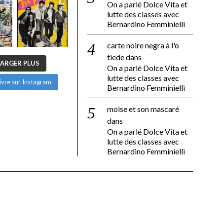
On a parlé Dolce Vita et
lutte des classes avec
Bernardino Femminielli
carte noire negra à l'o
tiede
dans
ARGER PLUS
On a parlé Dolce Vita et
lutte des classes avec
ivre sur Instagram
Bernardino Femminielli
moise et son mascaré
dans
On a parlé Dolce Vita et
lutte des classes avec
Bernardino Femminielli