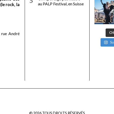
au PALP Festival, en Suisse
le rock, la
CH
 rue André
Su
©
2026
TOUS DROITS RÉSERVÉS