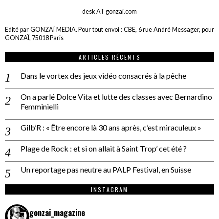
desk AT gonzai.com
Edité par GONZAÏ MEDIA. Pour tout envoi : CBE, 6 rue André Messager, pour
GONZAÏ, 75018 Paris
ARTICLES RÉCENTS
Dans le vortex des jeux vidéo consacrés à la pêche
On a parlé Dolce Vita et lutte des classes avec Bernardino
Femminielli
Gilb’R : « Être encore là 30 ans après, c’est miraculeux »
Plage de Rock : et si on allait à Saint Trop’ cet été ?
Un reportage pas neutre au PALP Festival, en Suisse
INSTAGRAM
gonzai_magazine