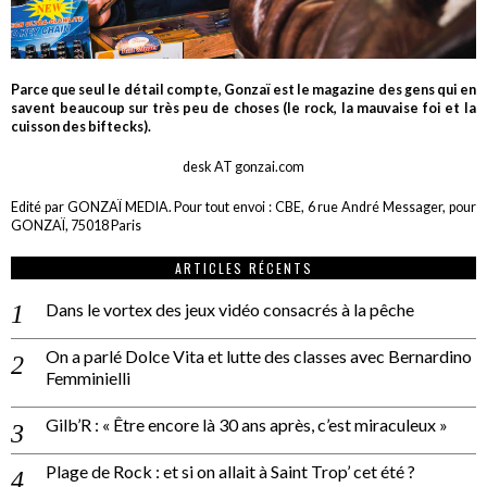
Parce que seul le détail compte, Gonzaï est le magazine des gens qui en
savent beaucoup sur très peu de choses (le rock, la mauvaise foi et la
cuisson des biftecks).
desk AT gonzai.com
Edité par GONZAÏ MEDIA. Pour tout envoi : CBE, 6 rue André Messager, pour
GONZAÏ, 75018 Paris
ARTICLES RÉCENTS
Dans le vortex des jeux vidéo consacrés à la pêche
On a parlé Dolce Vita et lutte des classes avec Bernardino
Femminielli
Gilb’R : « Être encore là 30 ans après, c’est miraculeux »
Plage de Rock : et si on allait à Saint Trop’ cet été ?