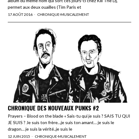
album du même nom qui sort ces jours-ci chez Kill The Dj,
permet aux deux ouailles (Tim Paris et
17 AOÛT 2016
CHRONIQUE
·
MUSICALEMENT
CHRONIQUE DES NOUVEAUX PUNKS #2
Prayers – Blood on the blade « Sais-tu qui je suis ? SAIS TU QUI
JE SUIS ? Je suis ton frère…je suis ton amant… je suis le
dragon… je suis la vérité..je suis le
12 JUIN 2015
CHRONIQUE
·
MUSICALEMENT