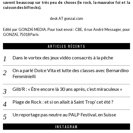
savent beaucoup sur très peu de choses (le rock, la mauvaise foi et la
cuisson des biftecks).
desk AT gonzai.com
Edité par GONZAÏ MEDIA. Pour tout envoi : CBE, 6 rue André Messager, pour
GONZAÏ, 75018 Paris
ARTICLES RÉCENTS
Dans le vortex des jeux vidéo consacrés à la pêche
On a parlé Dolce Vita et lutte des classes avec Bernardino
Femminielli
Gilb’R : « Être encore là 30 ans après, c’est miraculeux »
Plage de Rock : et si on allait à Saint Trop’ cet été ?
Un reportage pas neutre au PALP Festival, en Suisse
INSTAGRAM