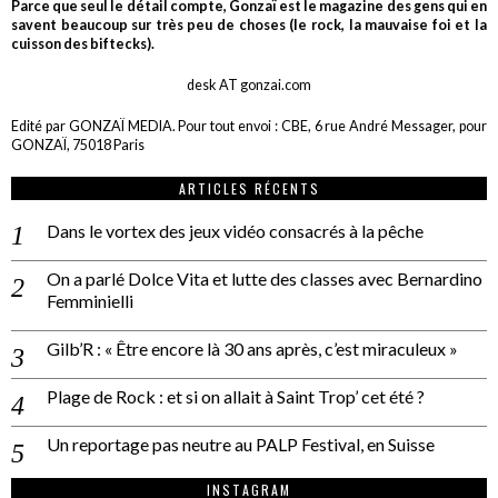
Parce que seul le détail compte, Gonzaï est le magazine des gens qui en
savent beaucoup sur très peu de choses (le rock, la mauvaise foi et la
cuisson des biftecks).
desk AT gonzai.com
Edité par GONZAÏ MEDIA. Pour tout envoi : CBE, 6 rue André Messager, pour
GONZAÏ, 75018 Paris
ARTICLES RÉCENTS
Dans le vortex des jeux vidéo consacrés à la pêche
On a parlé Dolce Vita et lutte des classes avec Bernardino
Femminielli
Gilb’R : « Être encore là 30 ans après, c’est miraculeux »
Plage de Rock : et si on allait à Saint Trop’ cet été ?
Un reportage pas neutre au PALP Festival, en Suisse
INSTAGRAM