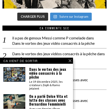
CHARGER PLUS
Suivre sur Instagram
CA COMMENTE SEC
il a pas de genoux Messi comme P comelade
dans
Dans le vortex des jeux vidéo consacrés à la pêche
Dans le vortex des jeux vidéos consacrés à la pêche
dans
PACÔME THIELLEMENT
CA VIENT DE SORTIR
La séance d’Hip Gnose
Dans le vortex des jeux
vidéo consacrés à la
La Patrie
dans
pêche
On a parlé Dolce Vita et lutte des classes avec
Le 19 décembre 2025, les
Bernardino Femminielli
créateurs Zeph & Ramo
jetaient
carte noire negra à l'o tiede
dans
On a parlé Dolce Vita et
lutte des classes avec
On a parlé Dolce Vita et lutte des classes avec
Bernardino Femminielli
Bernardino Femminielli
Avec son dernier album