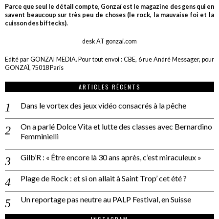
Parce que seul le détail compte, Gonzaï est le magazine des gens qui en
savent beaucoup sur très peu de choses (le rock, la mauvaise foi et la
cuisson des biftecks).
desk AT gonzai.com
Edité par GONZAÏ MEDIA. Pour tout envoi : CBE, 6 rue André Messager, pour
GONZAÏ, 75018 Paris
ARTICLES RÉCENTS
Dans le vortex des jeux vidéo consacrés à la pêche
On a parlé Dolce Vita et lutte des classes avec Bernardino
Femminielli
Gilb’R : « Être encore là 30 ans après, c’est miraculeux »
Plage de Rock : et si on allait à Saint Trop’ cet été ?
Un reportage pas neutre au PALP Festival, en Suisse