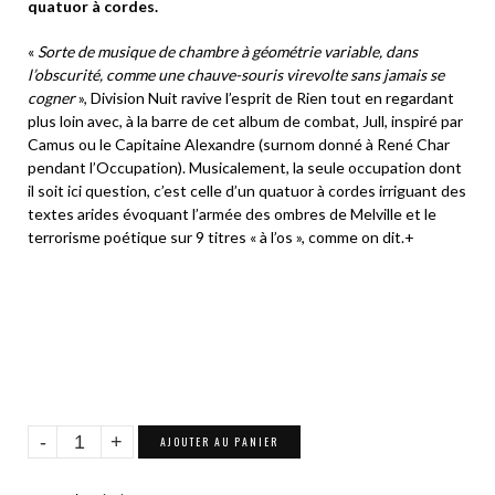
quatuor à cordes.
«
Sorte de musique de chambre à géométrie variable, dans
l’obscurité, comme une chauve-souris virevolte sans jamais se
cogner
», Division Nuit ravive l’esprit de Rien tout en regardant
plus loin avec, à la barre de
cet album de combat, Jull, inspiré par
Camus ou le Capitaine Alexandre (surnom donné à René Char
pendant l’Occupation). Musicalement, la seule occupation dont
il soit ici question, c’est celle d’un quatuor à cordes irriguant des
textes arides évoquant l’armée des ombres de Melville et le
terrorisme poétique sur 9 titres « à l’os », comme on dit.+
quantité
AJOUTER AU PANIER
de
LP