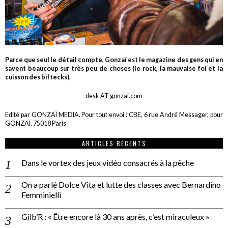
Parce que seul le détail compte, Gonzaï est le magazine des gens qui en
savent beaucoup sur très peu de choses (le rock, la mauvaise foi et la
cuisson des biftecks).
desk AT gonzai.com
Edité par GONZAÏ MEDIA. Pour tout envoi : CBE, 6 rue André Messager, pour
GONZAÏ, 75018 Paris
ARTICLES RÉCENTS
Dans le vortex des jeux vidéo consacrés à la pêche
On a parlé Dolce Vita et lutte des classes avec Bernardino
Femminielli
Gilb’R : « Être encore là 30 ans après, c’est miraculeux »