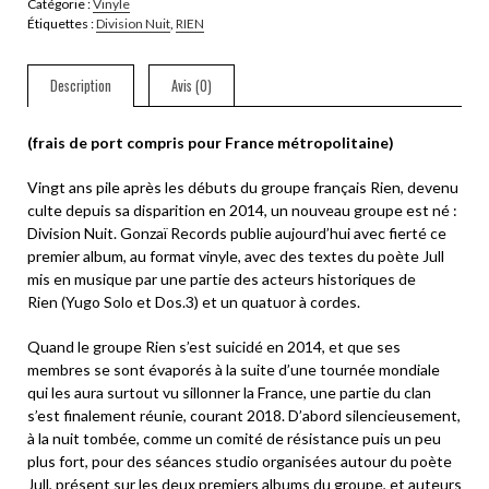
Catégorie :
Vinyle
DIVISION
Étiquettes :
Division Nuit
,
RIEN
NUIT.
Description
Avis (0)
(frais de port compris pour France métropolitaine)
Vingt ans pile après les débuts du groupe français Rien, devenu
culte depuis sa disparition en 2014, un nouveau groupe est né :
Division Nuit. Gonzaï Records publie aujourd’hui avec fierté ce
premier album, au format vinyle, avec des textes du poète Jull
mis en musique par une partie des acteurs historiques de
Rien
(Yugo Solo et Dos.3) et un quatuor à cordes.
Quand le groupe Rien s’est suicidé en 2014, et que ses
membres se sont évaporés à la suite d’une tournée mondiale
qui les aura surtout vu sillonner la France, une partie du clan
s’est finalement réunie, courant 2018. D’abord silencieusement,
à la nuit tombée, comme un comité de résistance puis un peu
plus fort, pour des séances studio organisées autour du poète
Jull, présent sur les deux premiers albums du groupe, et auteurs