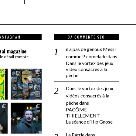
INSTAGRAM
CA COMMENTE SEC
il a pas de genoux Messi
zai_magazine
comme P comelade
dans
 le détail compte.
Dans le vortex des jeux
vidéo consacrés à la
pêche
Dans le vortex des jeux
vidéos consacrés à la
pêche
dans
PACÔME
THIELLEMENT
La séance d’Hip Gnose
La Patrie
dans