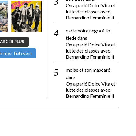
On a parlé Dolce Vita et
lutte des classes avec
Bernardino Femminielli
carte noire negra à l'o
tiede
dans
ARGER PLUS
On a parlé Dolce Vita et
lutte des classes avec
ivre sur Instagram
Bernardino Femminielli
moise et son mascaré
dans
On a parlé Dolce Vita et
lutte des classes avec
Bernardino Femminielli