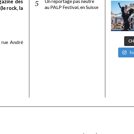
Un reportage pas neutre
gazine des
au PALP Festival, en Suisse
le rock, la
CH
 rue André
Su