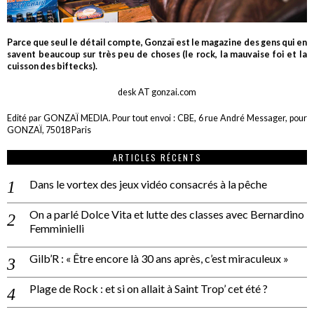
Parce que seul le détail compte, Gonzaï est le magazine des gens qui en
savent beaucoup sur très peu de choses (le rock, la mauvaise foi et la
cuisson des biftecks).
desk AT gonzai.com
Edité par GONZAÏ MEDIA. Pour tout envoi : CBE, 6 rue André Messager, pour
GONZAÏ, 75018 Paris
ARTICLES RÉCENTS
Dans le vortex des jeux vidéo consacrés à la pêche
On a parlé Dolce Vita et lutte des classes avec Bernardino
Femminielli
Gilb’R : « Être encore là 30 ans après, c’est miraculeux »
Plage de Rock : et si on allait à Saint Trop’ cet été ?