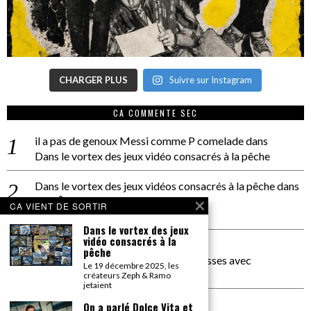
CHARGER PLUS
Suivre sur Instagram
CA COMMENTE SEC
il a pas de genoux Messi comme P comelade
dans
Dans le vortex des jeux vidéo consacrés à la pêche
Dans le vortex des jeux vidéos consacrés à la pêche
dans
PACÔME THIELLEMENT
CA VIENT DE SORTIR
La séance d’Hip Gnose
Dans le vortex des jeux
vidéo consacrés à la
La Patrie
dans
pêche
On a parlé Dolce Vita et lutte des classes avec
Le 19 décembre 2025, les
Bernardino Femminielli
créateurs Zeph & Ramo
jetaient
carte noire negra à l'o tiede
dans
On a parlé Dolce Vita et