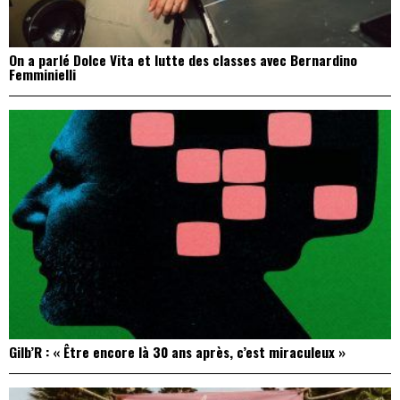
On a parlé Dolce Vita et lutte des classes avec Bernardino
Femminielli
Gilb’R : « Être encore là 30 ans après, c’est miraculeux »