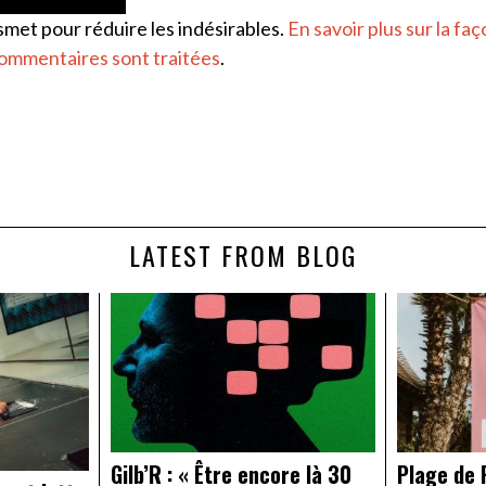
ismet pour réduire les indésirables.
En savoir plus sur la faç
ommentaires sont traitées
.
LATEST FROM BLOG
Gilb’R : « Être encore là 30
Plage de R