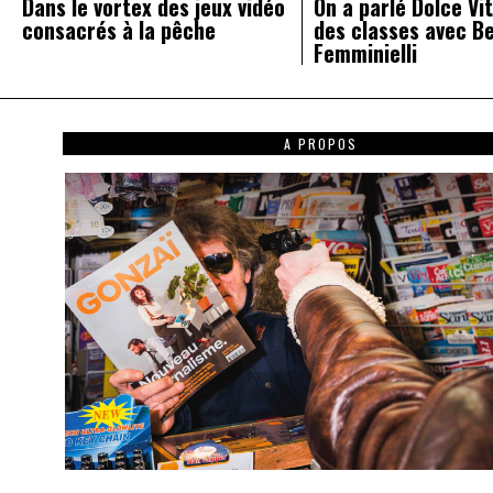
Dans le vortex des jeux vidéo
On a parlé Dolce Vit
consacrés à la pêche
des classes avec B
Femminielli
A PROPOS