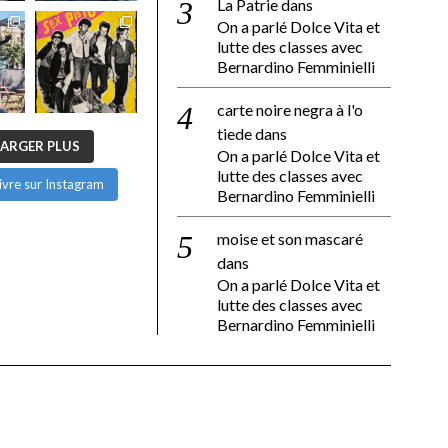
La Patrie
dans
On a parlé Dolce Vita et
lutte des classes avec
Bernardino Femminielli
carte noire negra à l'o
tiede
dans
ARGER PLUS
On a parlé Dolce Vita et
lutte des classes avec
ivre sur Instagram
Bernardino Femminielli
moise et son mascaré
dans
On a parlé Dolce Vita et
lutte des classes avec
Bernardino Femminielli