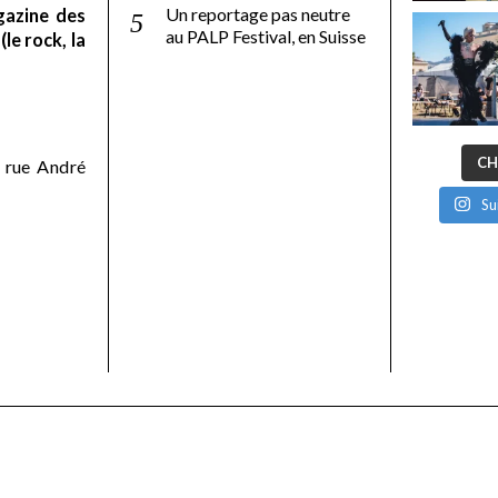
Un reportage pas neutre
gazine des
au PALP Festival, en Suisse
le rock, la
CH
 rue André
Su