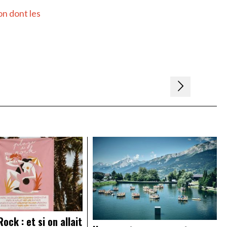
on dont les
ock : et si on allait