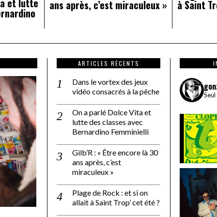
a et lutte
ans après, c’est miraculeux »
à Saint Tr
ernardino
ARTICLES RÉCENTS
Dans le vortex des jeux
gon
vidéo consacrés à la pêche
Seul
On a parlé Dolce Vita et
lutte des classes avec
Bernardino Femminielli
Gilb’R : « Être encore là 30
ans après, c’est
miraculeux »
Plage de Rock : et si on
allait à Saint Trop’ cet été ?