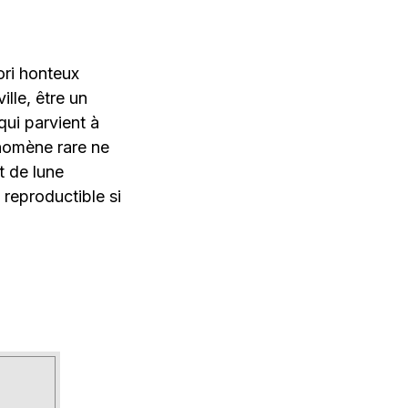
ori honteux
lle, être un
qui parvient à
nomène rare ne
t de lune
 reproductible si