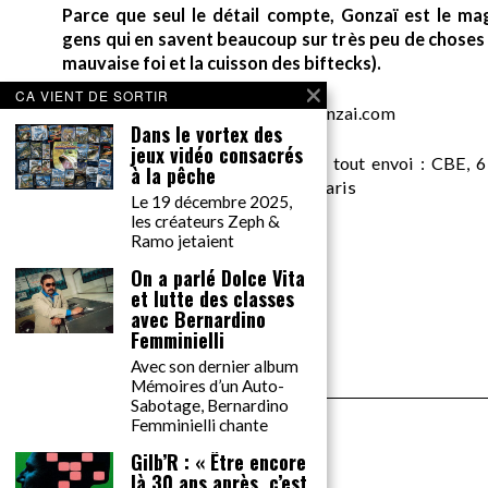
Parce que seul le détail compte, Gonzaï est le ma
gens qui en savent beaucoup sur très peu de choses (
mauvaise foi et la cuisson des biftecks).
CA VIENT DE SORTIR
desk AT gonzai.com
Dans le vortex des
jeux vidéo consacrés
Edité par GONZAÏ MEDIA. Pour tout envoi : CBE, 6
à la pêche
Messager, pour GONZAÏ, 75018 Paris
Le 19 décembre 2025,
les créateurs Zeph &
Ramo jetaient
On a parlé Dolce Vita
et lutte des classes
avec Bernardino
Femminielli
Avec son dernier album
Mémoires d’un Auto-
Sabotage, Bernardino
Femminielli chante
Gilb’R : « Être encore
là 30 ans après, c’est