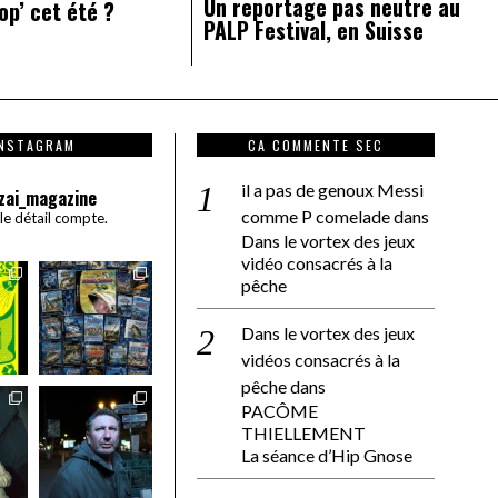
Un reportage pas neutre au
op’ cet été ?
PALP Festival, en Suisse
INSTAGRAM
CA COMMENTE SEC
il a pas de genoux Messi
zai_magazine
comme P comelade
dans
 le détail compte.
Dans le vortex des jeux
vidéo consacrés à la
pêche
Dans le vortex des jeux
vidéos consacrés à la
pêche
dans
PACÔME
THIELLEMENT
La séance d’Hip Gnose