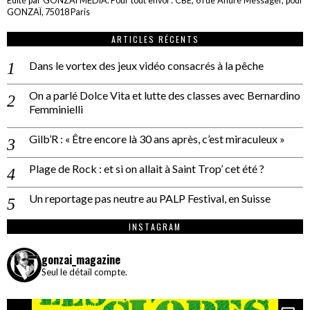
Edité par GONZAÏ MEDIA. Pour tout envoi : CBE, 6 rue André Messager, pour
GONZAÏ, 75018 Paris
ARTICLES RÉCENTS
Dans le vortex des jeux vidéo consacrés à la pêche
On a parlé Dolce Vita et lutte des classes avec Bernardino
Femminielli
Gilb’R : « Être encore là 30 ans après, c’est miraculeux »
Plage de Rock : et si on allait à Saint Trop’ cet été ?
Un reportage pas neutre au PALP Festival, en Suisse
INSTAGRAM
gonzai_magazine
Seul le détail compte.