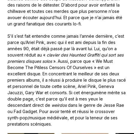
des raisons de le détester. D’abord pour avoir enfanté la
chillwave et toutes ces merdes que plus personne n’ose
avouer écouter aujourd’hui. Et parce que je n’ai jamais été
un grand fanatique des courants lo-fi.
S’il s’est fait entendre comme jamais l’année dernière, c’est
parce qu’Ariel Pink, avec qui il est ami depuis la fin des
années 90, était déjà passé par là avant lui. Lui, qu’on a
souvent réduit au «
clavier des Haunted Graffiti qui sort ses
premiers disques solos
». Aussi, parce que « We Must
Become The Pitiless Censors Of Ourselves » est un
excellent disque. En concentrant le meilleur de ses deux
premiers albums, il a réussi à produire le disque le plus racé
et personnel de toute cette scène, Ariel Pink, Geneva
Jacuzzi, Gary War et consorts. Si cet énergumène mérite sa
double page, c’est parce qu’il est à mes yeux le
descendant direct de
weirdos
dans le genre de Jesse Rae
ou Fad Gadget. Pour avoir tenté et réussi le crossover
synth-pop/musique médiévale, et pour la teneur de ses
prestations scéniques.