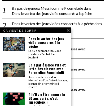
il a pas de genoux Messi comme P comelade
dans
Dans le vortex des jeux vidéo consacrés à la pêche
Dans le vortex des jeux vidéos consacrés à la pêche
dans
PACÔME THIELLEMENT
CA VIENT DE SORTIR
La séance d’Hip Gnose
Dans le vortex des jeux
vidéo consacrés à la
La Patrie
dans
pêche
On a parlé Dolce Vita et lutte des classes avec
Le 19 décembre 2025, les
Bernardino Femminielli
créateurs Zeph & Ramo
jetaient
carte noire negra à l'o tiede
dans
On a parlé Dolce Vita et
lutte des classes avec
On a parlé Dolce Vita et lutte des classes avec
Bernardino Femminielli
Bernardino Femminielli
Avec son dernier album
Mémoires d’un Auto-Sabotage,
moise et son mascaré
dans
Bernardino Femminielli
chante
On a parlé Dolce Vita et lutte des classes avec
Bernardino Femminielli
Gilb’R : « Être encore là
30 ans après, c’est
miraculeux »