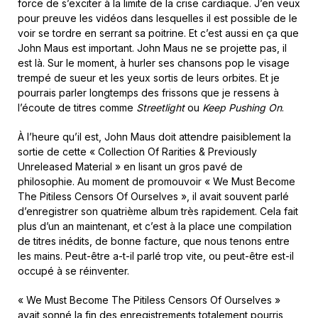
force de s’exciter à la limite de la crise cardiaque. J’en veux
pour preuve les vidéos dans lesquelles il est possible de le
voir se tordre en serrant sa poitrine. Et c’est aussi en ça que
John Maus est important. John Maus ne se projette pas, il
est là. Sur le moment, à hurler ses chansons pop le visage
trempé de sueur et les yeux sortis de leurs orbites. Et je
pourrais parler longtemps des frissons que je ressens à
l’écoute de titres comme
Streetlight
ou
Keep Pushing On
.
À l’heure qu’il est, John Maus doit attendre paisiblement la
sortie de cette « Collection Of Rarities & Previously
Unreleased Material » en lisant un gros pavé de
philosophie. Au moment de promouvoir « We Must Become
The Pitiless Censors Of Ourselves », il avait souvent parlé
d’enregistrer son quatrième album très rapidement. Cela fait
plus d’un an maintenant, et c’est à la place une compilation
de titres inédits, de bonne facture, que nous tenons entre
les mains. Peut-être a-t-il parlé trop vite, ou peut-être est-il
occupé à se réinventer.
« We Must Become The Pitiless Censors Of Ourselves »
avait sonné la fin des enregistrements totalement pourris