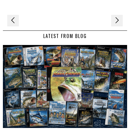
Navigation
de
LATEST FROM BLOG
l’article