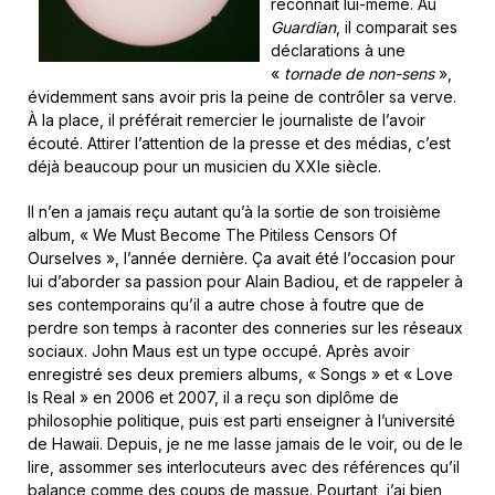
reconnaît lui-même. Au
Guardian
, il comparait ses
déclarations à une
«
tornade de non-sens
»,
évidemment sans avoir pris la peine de contrôler sa verve.
À la place, il préférait remercier le journaliste de l’avoir
écouté. Attirer l’attention de la presse et des médias, c’est
déjà beaucoup pour un musicien du XXIe siècle.
Il n’en a jamais reçu autant qu’à la sortie de son troisième
album, « We Must Become The Pitiless Censors Of
Ourselves », l’année dernière. Ça avait été l’occasion pour
lui d’aborder sa passion pour Alain Badiou, et de rappeler à
ses contemporains qu’il a autre chose à foutre que de
perdre son temps à raconter des conneries sur les réseaux
sociaux. John Maus est un type occupé. Après avoir
enregistré ses deux premiers albums, « Songs » et « Love
Is Real » en 2006 et 2007, il a reçu son diplôme de
philosophie politique, puis est parti enseigner à l’université
de Hawaii. Depuis, je ne me lasse jamais de le voir, ou de le
lire, assommer ses interlocuteurs avec des références qu’il
balance comme des coups de massue. Pourtant, j’ai bien