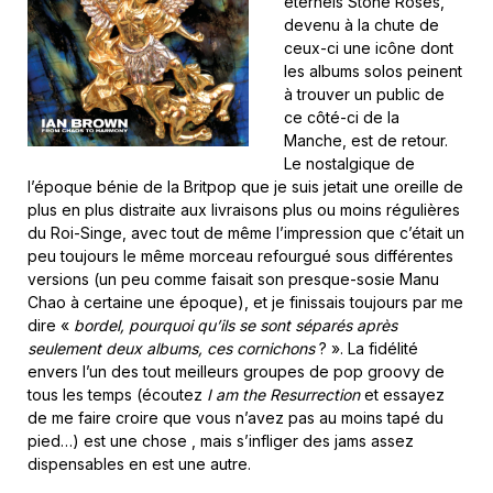
éternels Stone Roses,
devenu à la chute de
ceux-ci une icône dont
les albums solos peinent
à trouver un public de
ce côté-ci de la
Manche, est de retour.
Le nostalgique de
l’époque bénie de la Britpop que je suis jetait une oreille de
plus en plus distraite aux livraisons plus ou moins régulières
du Roi-Singe, avec tout de même l’impression que c’était un
peu toujours le même morceau refourgué sous différentes
versions (un peu comme faisait son presque-sosie Manu
Chao à certaine une époque), et je finissais toujours par me
dire «
bordel, pourquoi qu’ils se sont séparés après
seulement deux albums, ces cornichons
? ». La fidélité
envers l’un des tout meilleurs groupes de pop groovy de
tous les temps (écoutez
I am the Resurrection
et essayez
de me faire croire que vous n’avez pas au moins tapé du
pied…) est une chose , mais s’infliger des jams assez
dispensables en est une autre.