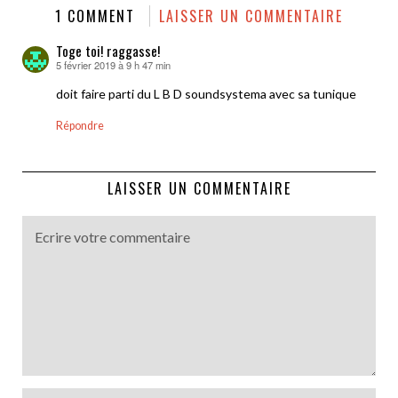
1 COMMENT
LAISSER UN COMMENTAIRE
Toge toi! raggasse!
5 février 2019 à 9 h 47 min
dit :
doit faire parti du L B D soundsystema avec sa tunique
Répondre
LAISSER UN COMMENTAIRE