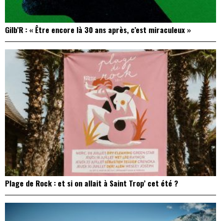
Gilb’R : « Être encore là 30 ans après, c’est miraculeux »
Plage de Rock : et si on allait à Saint Trop’ cet été ?