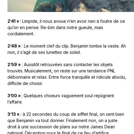
2’41 »
: Limpide, il nous avoue n’en avoir rien à foutre de ce
qu’on en pense. Re-bim dans notre gueule, mais
cordialement.
2’48 »
: Le moment clef du clip. Benjamin tombe la veste. Ah
non, il s’agit de ses lunettes de soleil.
2’59 »
: Aussitôt retrouvées sans contacter les objets
trouvés. Musicalement, on reste sur une tendance PNL
débonnaire et relax. Entre force tranquille et ridicule absolu,
difficile de choisir.
3’00 »
: Quelques choeurs vaguement soul rejoignent
l’affaire.
3’13 »
: à 22 secondes du coup de sifflet final, on sent bien
que Benjamin va tout donner. Finalement non, on a juste
droit à une succession de plans sur notre James Dean
national. Déception pour le final de ce feu d’artifice.