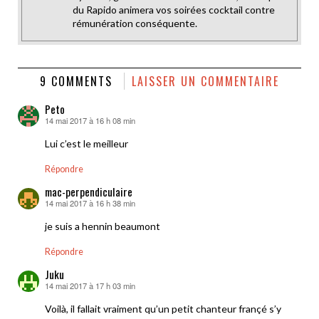
du Rapido animera vos soirées cocktail contre
rémunération conséquente.
9 COMMENTS
LAISSER UN COMMENTAIRE
Peto
14 mai 2017 à 16 h 08 min
dit :
Lui c’est le meilleur
Répondre
mac-perpendiculaire
14 mai 2017 à 16 h 38 min
dit :
je suis a hennin beaumont
Répondre
Juku
14 mai 2017 à 17 h 03 min
dit :
Voilà, il fallait vraiment qu’un petit chanteur françé s’y