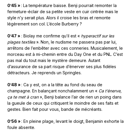
0’45 »
: La température baisse. Benji pourrait remonter la
fermeture-éclair de sa petite veste en cuir cintrée mais le
style n’y serait plus. Alors il croise les bras et remonte
légèrement son col. L’école Burberry ?
0’47 »
: Biolay me confirme qu’il est «
hyperactif sur les
plages textiles
». Non, le nudisme ne passera pas par lui,
arrêtons de l’embêter avec ces conneries. Musicalement, le
morceau est à mi-chemin entre du Day One et du PNL. C’est
pas mal du tout mais le mystère demeure. Autant
d’assurance de sa part risque d’énerver ses plus fidèles
détracteurs. Je reprends un Springles.
0’48 »
: Ca y est, on a la tête au fond du seau de
champagne. En balançant nonchalamment un «
Ca t’énerve,
ça te met à cran
», Benji balance l’air de rien un poing dans
la gueule de ceux qui critiquent le moindre de ses faits et
gestes. Bien fait pour vous, bande de mécréants.
0’56 »
: En pleine plage, levant le doigt, Benjamin exhorte la
foule absente.