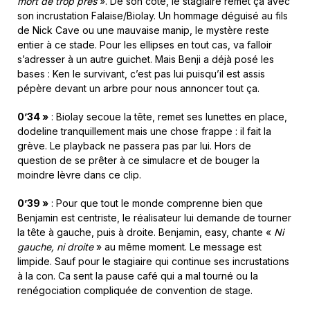
mort de trop près
». De son côté, le stagiaire remet ça avec
son incrustation Falaise/Biolay. Un hommage déguisé au fils
de Nick Cave ou une mauvaise manip, le mystère reste
entier à ce stade. Pour les ellipses en tout cas, va falloir
s’adresser à un autre guichet. Mais Benji a déjà posé les
bases : Ken le survivant, c’est pas lui puisqu’il est assis
pépère devant un arbre pour nous annoncer tout ça.
0’34 »
: Biolay secoue la tête, remet ses lunettes en place,
dodeline tranquillement mais une chose frappe : il fait la
grève. Le playback ne passera pas par lui. Hors de
question de se prêter à ce simulacre et de bouger la
moindre lèvre dans ce clip.
0’39 »
: Pour que tout le monde comprenne bien que
Benjamin est centriste, le réalisateur lui demande de tourner
la tête à gauche, puis à droite. Benjamin, easy, chante «
Ni
gauche, ni droite
» au même moment. Le message est
limpide. Sauf pour le stagiaire qui continue ses incrustations
à la con. Ca sent la pause café qui a mal tourné ou la
renégociation compliquée de convention de stage.