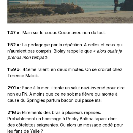
1’47 »
: Main sur le coeur. Coeur avec rien du tout.
1’52 »
: La pédagogie par la répétition. A celles et ceux qui
n’auraient pas compris, Biolay rappelle que «
alors ouais je
prends mon temps
».
1’59 »
: 44ème ralenti en deux minutes. On se croirait chez
Terence Malick.
2’01 »
: Face à la mer, il tente un salut nazi-inversé pour dire
non au FN. A moins que ce ne soit ma fièvre qui monte à
cause du Springles parfum bacon qui passe mal.
2’16 »:
Etirements des bras à plusieurs reprises.
Probablement un hommage à Rocky Balboa tapant dans
des côtelettes saignantes. Ou alors un message codé pour
les fans de Yelle ?