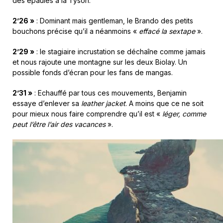
des épaules à la Tyson.
2’26 »
: Dominant mais gentleman, le Brando des petits
bouchons précise qu’il a néanmoins «
effacé la sextape
».
2’29 »
: le stagiaire incrustation se déchaîne comme jamais
et nous rajoute une montagne sur les deux Biolay. Un
possible fonds d’écran pour les fans de mangas.
2’31 »
: Echauffé par tous ces mouvements, Benjamin
essaye d’enlever sa
leather jacket
. A moins que ce ne soit
pour mieux nous faire comprendre qu’il est «
léger, comme
peut l’être l’air des vacances
».