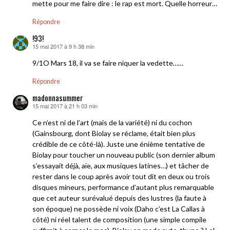
mette pour me faire dire : le rap est mort. Quelle horreur…
Répondre
!93!
15 mai 2017 à 9 h 38 min
dit :
9/1O Mars 18, il va se faire niquer la vedette……
Répondre
madonnasummer
15 mai 2017 à 21 h 03 min
dit :
Ce n’est ni de l’art (mais de la variété) ni du cochon
(Gainsbourg, dont Biolay se réclame, était bien plus
crédible de ce côté-là). Juste une énième tentative de
Biolay pour toucher un nouveau public (son dernier album
s’essayait déjà, aïe, aux musiques latines…) et tâcher de
rester dans le coup après avoir tout dit en deux ou trois
disques mineurs, performance d’autant plus remarquable
que cet auteur surévalué depuis des lustres (la faute à
son époque) ne possède ni voix (Daho c’est La Callas à
côté) ni réel talent de composition (une simple compile