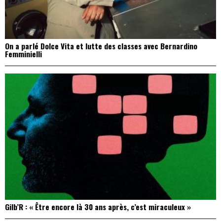
On a parlé Dolce Vita et lutte des classes avec Bernardino
Femminielli
Gilb’R : « Être encore là 30 ans après, c’est miraculeux »