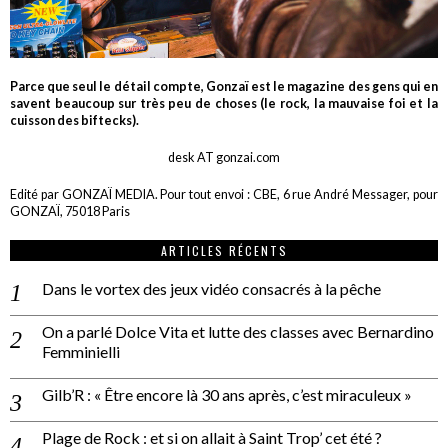
Parce que seul le détail compte, Gonzaï est le magazine des gens qui en
savent beaucoup sur très peu de choses (le rock, la mauvaise foi et la
cuisson des biftecks).
desk AT gonzai.com
Edité par GONZAÏ MEDIA. Pour tout envoi : CBE, 6 rue André Messager, pour
GONZAÏ, 75018 Paris
ARTICLES RÉCENTS
Dans le vortex des jeux vidéo consacrés à la pêche
On a parlé Dolce Vita et lutte des classes avec Bernardino
Femminielli
Gilb’R : « Être encore là 30 ans après, c’est miraculeux »
Plage de Rock : et si on allait à Saint Trop’ cet été ?