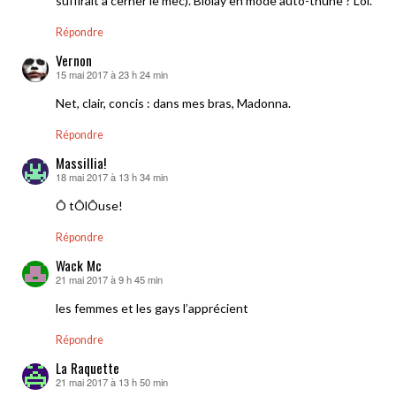
suffirait à cerner le mec). Biolay en mode auto-thune ? Lol.
Répondre
Vernon
15 mai 2017 à 23 h 24 min
dit :
Net, clair, concis : dans mes bras, Madonna.
Répondre
Massillia!
18 mai 2017 à 13 h 34 min
dit :
Ô tÔlÔuse!
Répondre
Wack Mc
21 mai 2017 à 9 h 45 min
dit :
les femmes et les gays l’apprécient
Répondre
La Raquette
21 mai 2017 à 13 h 50 min
dit :