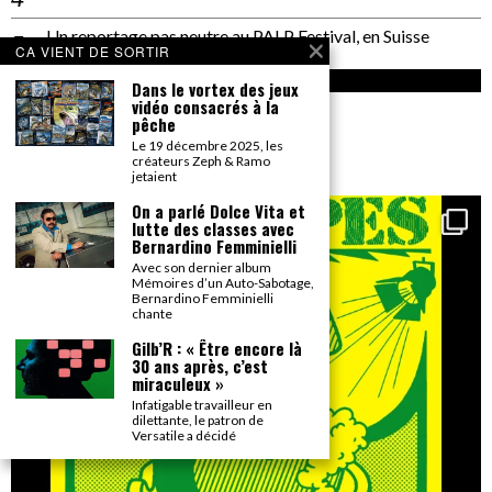
Un reportage pas neutre au PALP Festival, en Suisse
CA VIENT DE SORTIR
INSTAGRAM
Dans le vortex des jeux
vidéo consacrés à la
pêche
gonzai_magazine
Le 19 décembre 2025, les
Seul le détail compte.
créateurs Zeph & Ramo
jetaient
On a parlé Dolce Vita et
lutte des classes avec
Bernardino Femminielli
Avec son dernier album
Mémoires d’un Auto-Sabotage,
Bernardino Femminielli
chante
Gilb’R : « Être encore là
30 ans après, c’est
miraculeux »
Infatigable travailleur en
dilettante, le patron de
Versatile a décidé