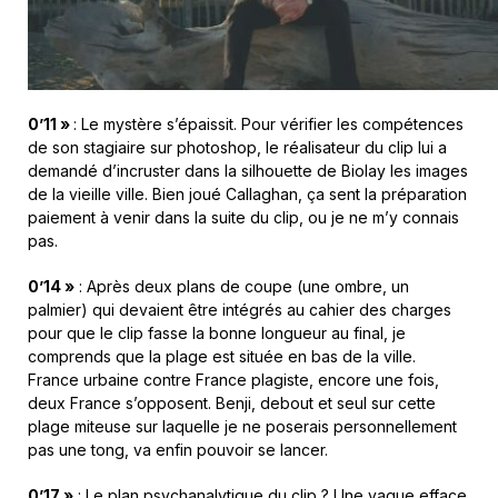
0’11 »
: Le mystère s’épaissit. Pour vérifier les compétences
de son stagiaire sur photoshop, le réalisateur du clip lui a
demandé d’incruster dans la silhouette de Biolay les images
de la vieille ville. Bien joué Callaghan, ça sent la préparation
paiement à venir dans la suite du clip, ou je ne m’y connais
pas.
0’14 »
: Après deux plans de coupe (une ombre, un
palmier) qui devaient être intégrés au cahier des charges
pour que le clip fasse la bonne longueur au final, je
comprends que la plage est située en bas de la ville.
France urbaine contre France plagiste, encore une fois,
deux France s’opposent. Benji, debout et seul sur cette
plage miteuse sur laquelle je ne poserais personnellement
pas une tong, va enfin pouvoir se lancer.
0’17 »
: Le plan psychanalytique du clip ? Une vague efface