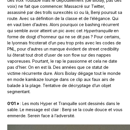
des voix Youtube mais le dépouillement (de Biolay, pas des
voix) ne fait que commencer. Massacré sur Twitter,
assassiné par des trolls surexcités ici ou là, Benji poursuit sa
route. Avec sa définition de la classe et de l’élégance. Qui
en vaut bien d’autres. Alors pourquoi ce bashing récurrent
qui semble avoir atteint un pic avec cet
Hypertranquille
en
forme de doigt d’honneur qui ne se dit pas ? Pour certains,
le lyonnais fricoterait d’un peu trop près avec les codes de
PNL, pour d’autres un manque évident de street credibility
lui ôterait tout droit d’user de son flow sur des nappes
vaporeuses. Pourtant, le rap le passionne et cela ne date
pas d’hier. On en est là. Des années que ce statut de
victime récurrente dure. Alors Biolay dégage tout le monde
en mode kamikaze lounge dans ce clip aux faux airs de
balade à la plage. Tentative de décryptage d’un objet
segmentant.
0’01 »
: Les mots Hyper et Tranquille sont dessinés dans le
sable. Le message est clair : Benji se la coule douce et vous
emmerde. Serein face à l’adversité.