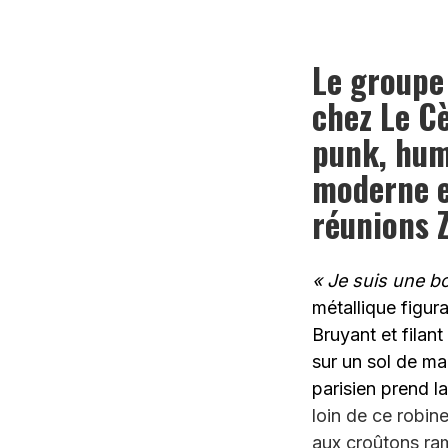
Le groupe
chez Le C
punk, hum
moderne e
réunions 
« Je suis une bo
métallique figura
Bruyant et filan
sur un sol de ma
parisien prend l
loin de ce robin
aux croûtons ram