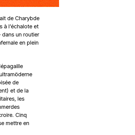
uait de Charybde
 à l’échalote et
 dans un routier
nfernale en plein
lépagaille
l’ultramöderne
oisée de
nt) et de la
taires, les
emmerdes
 croire. Cinq
se mettre en