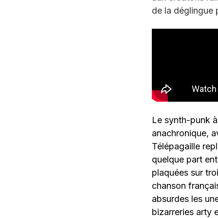
de la déglingue 
Le synth-punk à
anachronique, av
Télépagaille repl
quelque part ent
plaquées sur tro
chanson français
absurdes les une
bizarreries arty