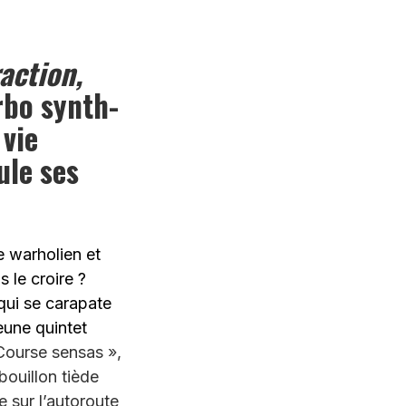
action,
rbo synth-
 vie
ule ses
 warholien et
 le croire ?
qui se carapate
eune quintet
ourse sensas »,
bouillon tiède
e sur l’autoroute