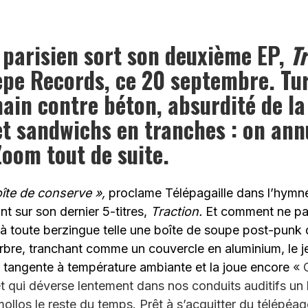
 parisien sort son deuxième EP,
Tr
èpe Records, ce 20 septembre. Tu
ain contre béton, absurdité de la
t sandwichs en tranches : on ann
Zoom tout de suite.
îte de conserve »,
proclame Télépagaille dans l’hymne
nt sur son dernier 5-titres,
Traction.
Et comment ne pas
t à toute berzingue telle une boîte de soupe post-punk 
rbre, tranchant comme un couvercle en aluminium, le j
a tangente à température ambiante et la joue encore
«
C
et qui déverse lentement dans nos conduits auditifs un 
ollos le reste du temps. Prêt à s’acquitter du télépéag