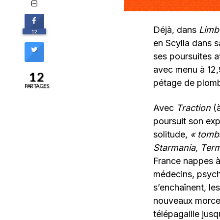
Déjà, dans
Limb
12
en Scylla dans s
ses poursuites a
avec menu à 12,
12
pétage de plomb
PARTAGES
Avec
Traction
(à
poursuit son exp
solitude,
« tomba
Starmania,
Term
France nappes à
médecins, psycho
s’enchaînent, les 
nouveaux morcea
télépagaille jus