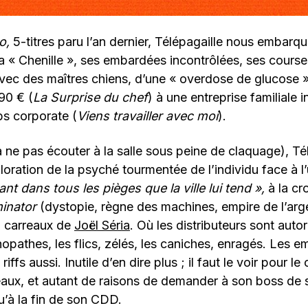
o,
5-titres paru l’an dernier, Télépagaille nous embarq
a « Chenille », ses embardées incontrôlées, ses courses
vec des maîtres chiens, d’une « overdose de glucose »
90 € (
La Surprise du chef
) à une entreprise familiale i
s corporate (
Viens travailler avec moi
).
 ne pas écouter à la salle sous peine de claquage), Té
loration de la psyché tourmentée de l’individu face à 
nt dans tous les pièges que la ville lui tend »,
à la cr
inator
(dystopie, règne des machines, empire de l’arge
 carreaux de
Joël Séria
. Où les distributeurs sont autori
pathes, les flics, zélés, les caniches, enragés. Les 
riffs aussi. Inutile d’en dire plus ; il faut le voir pour le
ux, et autant de raisons de demander à son boss de 
qu’à la fin de son CDD.