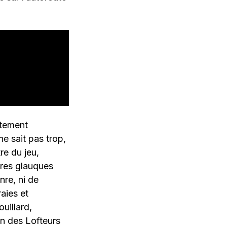
ètement
e sait pas trop,
re du jeu,
ires glauques
nre, ni de
aies et
uillard,
in des Lofteurs