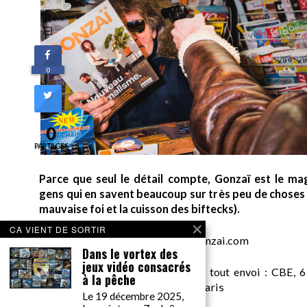
0
0
PARTAGES
Parce que seul le détail compte, Gonzaï est le ma
gens qui en savent beaucoup sur très peu de choses (
mauvaise foi et la cuisson des biftecks).
CA VIENT DE SORTIR
desk AT gonzai.com
Dans le vortex des
jeux vidéo consacrés
Edité par GONZAÏ MEDIA. Pour tout envoi : CBE, 6
à la pêche
Messager, pour GONZAÏ, 75018 Paris
Le 19 décembre 2025,