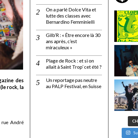
On a parlé Dolce Vita et
lutte des classes avec
Bernardino Femminielli
Gilb’R : « Être encore là 30
ans après, c’est
miraculeux »
Plage de Rock : et si on
allait à Saint Trop’ cet été ?
Un reportage pas neutre
gazine des
au PALP Festival, en Suisse
le rock, la
CH
 rue André
Su