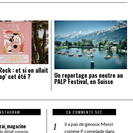
ock : et si on allait
Un reportage pas neutre au
op’ cet été ?
PALP Festival, en Suisse
INSTAGRAM
CA COMMENTE SEC
il a pas de genoux Messi
zai_magazine
comme P comelade
dans
 le détail compte.