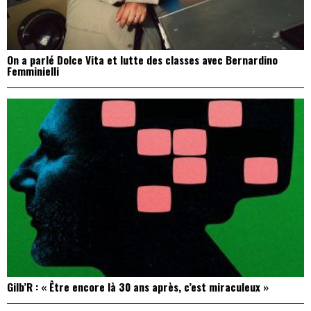
On a parlé Dolce Vita et lutte des classes avec Bernardino
Femminielli
Gilb’R : « Être encore là 30 ans après, c’est miraculeux »