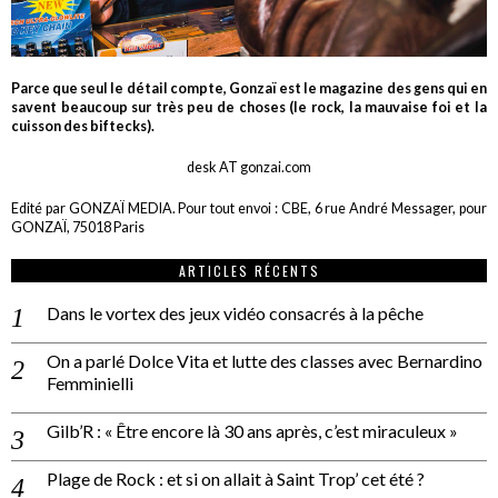
Parce que seul le détail compte, Gonzaï est le magazine des gens qui en
savent beaucoup sur très peu de choses (le rock, la mauvaise foi et la
cuisson des biftecks).
desk AT gonzai.com
Edité par GONZAÏ MEDIA. Pour tout envoi : CBE, 6 rue André Messager, pour
GONZAÏ, 75018 Paris
ARTICLES RÉCENTS
Dans le vortex des jeux vidéo consacrés à la pêche
On a parlé Dolce Vita et lutte des classes avec Bernardino
Femminielli
Gilb’R : « Être encore là 30 ans après, c’est miraculeux »
Plage de Rock : et si on allait à Saint Trop’ cet été ?