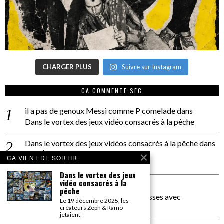
CHARGER PLUS
Suivre sur Instagram
CA COMMENTE SEC
il a pas de genoux Messi comme P comelade
dans
Dans le vortex des jeux vidéo consacrés à la pêche
Dans le vortex des jeux vidéos consacrés à la pêche
dans
PACÔME THIELLEMENT
CA VIENT DE SORTIR
La séance d’Hip Gnose
Dans le vortex des jeux
vidéo consacrés à la
La Patrie
dans
pêche
On a parlé Dolce Vita et lutte des classes avec
Le 19 décembre 2025, les
Bernardino Femminielli
créateurs Zeph & Ramo
jetaient