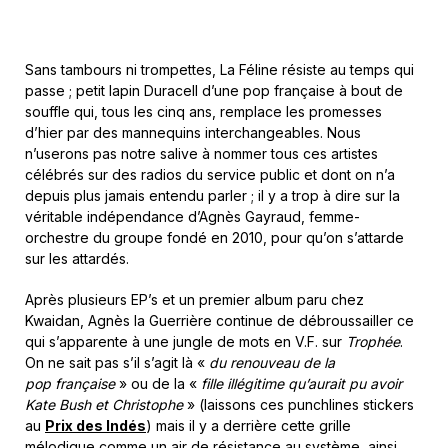
Sans tambours ni trompettes, La Féline résiste au temps qui
passe ; petit lapin Duracell d’une pop française à bout de
souffle qui, tous les cinq ans, remplace les promesses
d’hier par des mannequins interchangeables. Nous
n’userons pas notre salive à nommer tous ces artistes
célébrés sur des radios du service public et dont on n’a
depuis plus jamais entendu parler ; il y a trop à dire sur la
véritable indépendance d’Agnès Gayraud, femme-
orchestre du groupe fondé en 2010, pour qu’on s’attarde
sur les attardés.
Après plusieurs EP’s et un premier album paru chez
Kwaidan, Agnès la Guerrière continue de débroussailler ce
qui s’apparente à une jungle de mots en V.F. sur
Trophée
.
On ne sait pas s’il s’agit là «
du renouveau de la
pop française
» ou de la «
fille illégitime qu’aurait pu avoir
Kate Bush et Christophe
» (laissons ces punchlines stickers
au
Prix des Indés
) mais il y a derrière cette grille
mélodique comme un air de résistance au système, ainsi