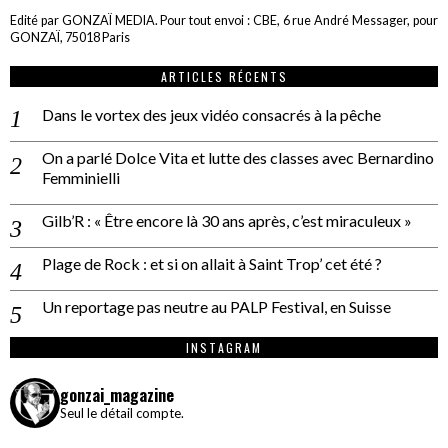
Edité par GONZAÏ MEDIA. Pour tout envoi : CBE, 6 rue André Messager, pour
GONZAÏ, 75018 Paris
ARTICLES RÉCENTS
Dans le vortex des jeux vidéo consacrés à la pêche
On a parlé Dolce Vita et lutte des classes avec Bernardino
Femminielli
Gilb’R : « Être encore là 30 ans après, c’est miraculeux »
Plage de Rock : et si on allait à Saint Trop’ cet été ?
Un reportage pas neutre au PALP Festival, en Suisse
INSTAGRAM
gonzai_magazine
Seul le détail compte.