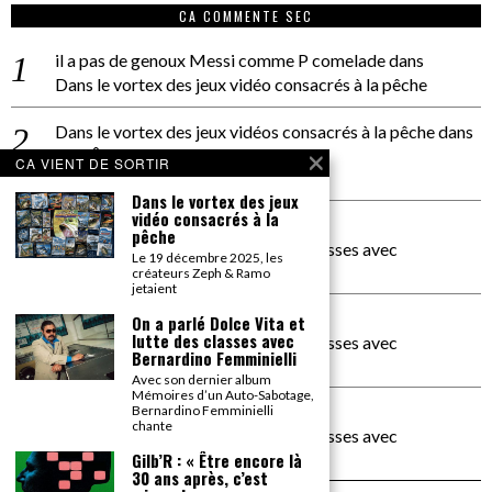
CA COMMENTE SEC
il a pas de genoux Messi comme P comelade
dans
Dans le vortex des jeux vidéo consacrés à la pêche
Dans le vortex des jeux vidéos consacrés à la pêche
dans
PACÔME THIELLEMENT
CA VIENT DE SORTIR
La séance d’Hip Gnose
Dans le vortex des jeux
vidéo consacrés à la
La Patrie
dans
pêche
On a parlé Dolce Vita et lutte des classes avec
Le 19 décembre 2025, les
Bernardino Femminielli
créateurs Zeph & Ramo
jetaient
carte noire negra à l'o tiede
dans
On a parlé Dolce Vita et
lutte des classes avec
On a parlé Dolce Vita et lutte des classes avec
Bernardino Femminielli
Bernardino Femminielli
Avec son dernier album
Mémoires d’un Auto-Sabotage,
moise et son mascaré
dans
Bernardino Femminielli
chante
On a parlé Dolce Vita et lutte des classes avec
Bernardino Femminielli
Gilb’R : « Être encore là
30 ans après, c’est