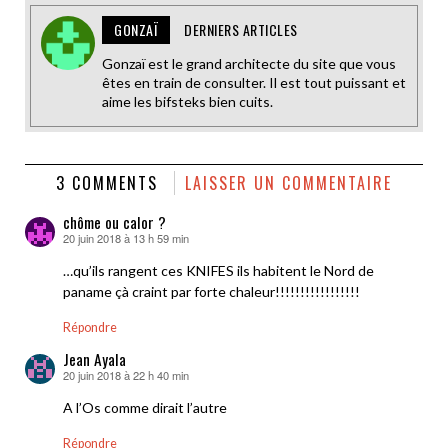
GONZAÏ
DERNIERS ARTICLES
Gonzaï est le grand architecte du site que vous
êtes en train de consulter. Il est tout puissant et
aime les bifsteks bien cuits.
3 COMMENTS
LAISSER UN COMMENTAIRE
chôme ou calor ?
20 juin 2018 à 13 h 59 min
dit :
…qu’ils rangent ces KNIFES ils habitent le Nord de
paname çà craint par forte chaleur!!!!!!!!!!!!!!!!!
Répondre
Jean Ayala
20 juin 2018 à 22 h 40 min
dit :
A l’Os comme dirait l’autre
Répondre