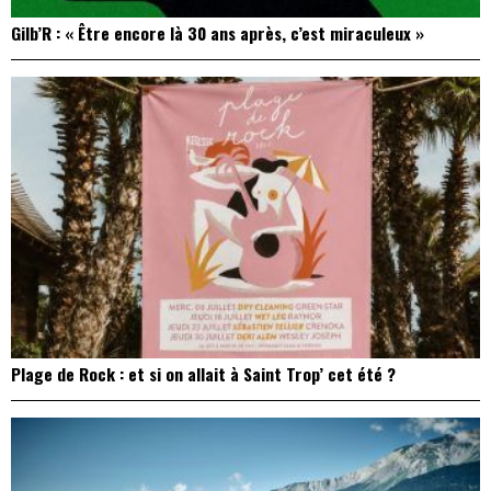
Gilb’R : « Être encore là 30 ans après, c’est miraculeux »
Plage de Rock : et si on allait à Saint Trop’ cet été ?