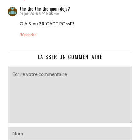
the the the the quoii deja?
21 juin 2018 à 20 h 35 min
dit :
O.A.S. ou BRIGADE ROssE?
Répondre
LAISSER UN COMMENTAIRE