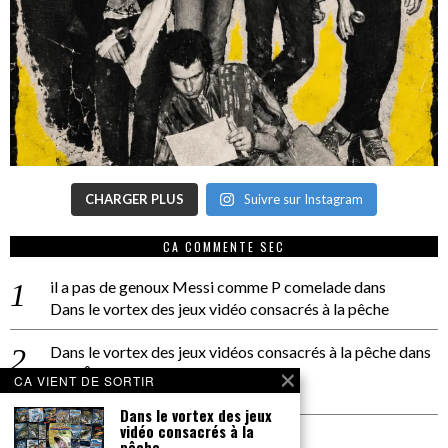
CHARGER PLUS
Suivre sur Instagram
CA COMMENTE SEC
il a pas de genoux Messi comme P comelade
dans
Dans le vortex des jeux vidéo consacrés à la pêche
Dans le vortex des jeux vidéos consacrés à la pêche
dans
PACÔME THIELLEMENT
CA VIENT DE SORTIR
La séance d’Hip Gnose
Dans le vortex des jeux
vidéo consacrés à la
La Patrie
dans
pêche