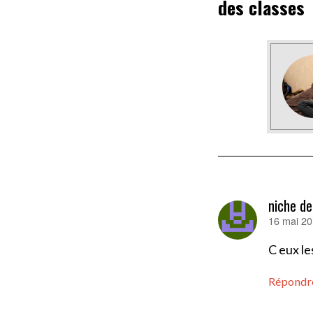
des classes
niche de
16 mai 20
dit :
C eux l
Répondr