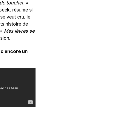
 de toucher.
»
peek
, résume si
se veut cru, le
ts histoire de
 «
Mes lèvres se
sion.
nc encore un