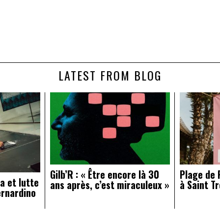
LATEST FROM BLOG
Gilb’R : « Être encore là 30
Plage de R
a et lutte
ans après, c’est miraculeux »
à Saint Tr
ernardino