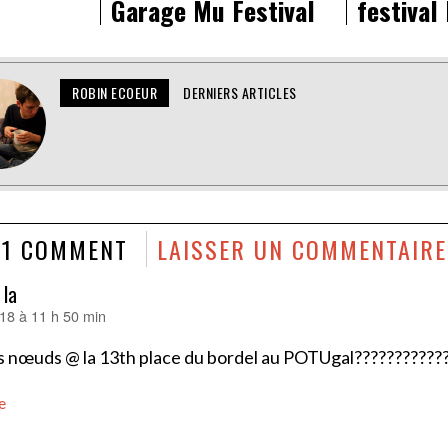
Garage Mu Festival
festival
ROBIN ECOEUR
DERNIERS ARTICLES
1 COMMENT
LAISSER UN COMMENTAIRE
 la
18 à 11 h 50 min
es nœuds @ la 13th place du bordel au POTUgal???????????
e