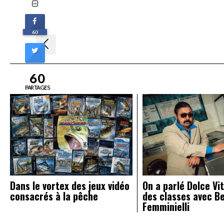
60
Navigation
de
l’article
60
PARTAGES
Dans le vortex des jeux vidéo
On a parlé Dolce Vit
consacrés à la pêche
des classes avec B
Femminielli