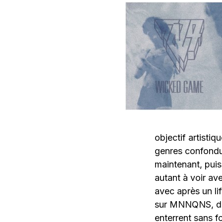
objectif artistiq
genres confondu
maintenant, pui
autant à voir ave
avec après un li
sur MNNQNS, don
enterrent sans f