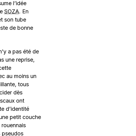
sume l’idée
de
SOZA
. En
et son tube
reste de bonne
n’y a pas été de
s une reprise,
cette
vec au moins un
illante, tous
cider dès
ascaux ont
te d’identité
 une petit couche
 rouennais
es pseudos