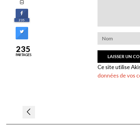
235
235
PARTAGES
Ce site utilise Ak
données de vos c
Navigation
de
l’article