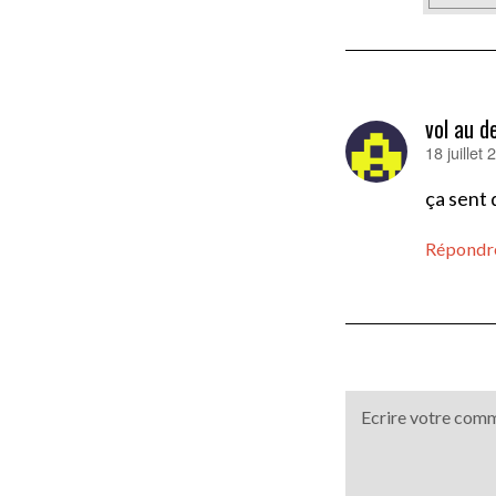
vol au d
18 juillet
dit :
ça sent
Répondr