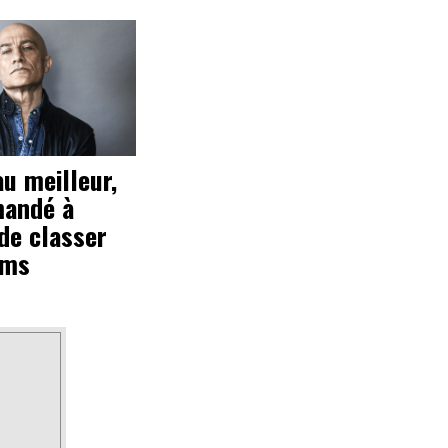
au meilleur,
mandé à
de classer
ums