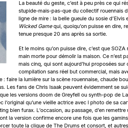
La beauté du geste, c’est à peu près ce qui ré
stupide-mais-pas-que du collectif rouennais 
ligne de mire : la belle gueule du sosie d’Elvis 
Wicked Game
qui, quoiqu’on puisse en dire, 
tenue presque 20 ans après sa sortie.
Et le moins qu’on puisse dire, c’est que SOZA 
main morte pour démolir la maison. Ce n’est pa
mais cinq, qui sont aujourd’hui proposées sur 
compilation sans réel but commercial, mais a
ue : faire la lumière sur la scène rouennaise, chaude bou
s. Les fans de Chris Isaak peuvent évidemment se sui
sque les versions doom de Greyfell ou synth-pop de L
c l’original qu’une vieille actrice avec l photo de sa car
fting bien furax. L’occasion, au passage, d’en remettre
t la version confirme encore une fois que les gamins
orcer toute la clique de The Drums et consort, et autr