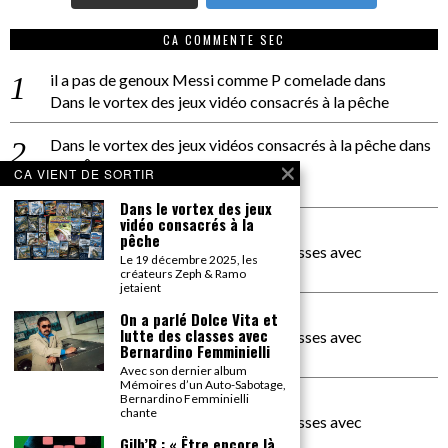
CA COMMENTE SEC
il a pas de genoux Messi comme P comelade
dans
Dans le vortex des jeux vidéo consacrés à la pêche
Dans le vortex des jeux vidéos consacrés à la pêche
dans
PACÔME THIELLEMENT
CA VIENT DE SORTIR
La séance d’Hip Gnose
Dans le vortex des jeux
vidéo consacrés à la
La Patrie
dans
pêche
On a parlé Dolce Vita et lutte des classes avec
Le 19 décembre 2025, les
Bernardino Femminielli
créateurs Zeph & Ramo
jetaient
carte noire negra à l'o tiede
dans
On a parlé Dolce Vita et
lutte des classes avec
On a parlé Dolce Vita et lutte des classes avec
Bernardino Femminielli
Bernardino Femminielli
Avec son dernier album
Mémoires d’un Auto-Sabotage,
moise et son mascaré
dans
Bernardino Femminielli
chante
On a parlé Dolce Vita et lutte des classes avec
Bernardino Femminielli
Gilb’R : « Être encore là