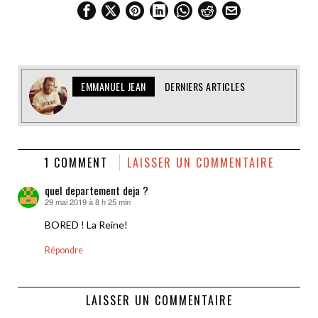
EMMANUEL JEAN
DERNIERS ARTICLES
1 COMMENT
LAISSER UN COMMENTAIRE
quel departement deja ?
29 mai 2019 à 8 h 25 min
dit :
BORED ! La Reine!
Répondre
LAISSER UN COMMENTAIRE