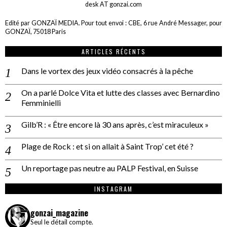
desk AT gonzai.com
Edité par GONZAÏ MEDIA. Pour tout envoi : CBE, 6 rue André Messager, pour
GONZAÏ, 75018 Paris
ARTICLES RÉCENTS
Dans le vortex des jeux vidéo consacrés à la pêche
On a parlé Dolce Vita et lutte des classes avec Bernardino
Femminielli
Gilb’R : « Être encore là 30 ans après, c’est miraculeux »
Plage de Rock : et si on allait à Saint Trop’ cet été ?
Un reportage pas neutre au PALP Festival, en Suisse
INSTAGRAM
gonzai_magazine
Seul le détail compte.