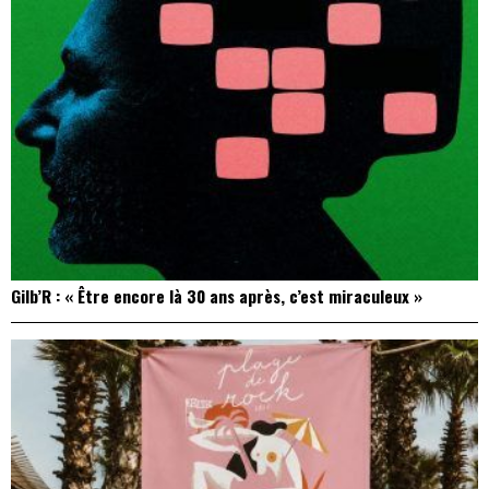
Gilb’R : « Être encore là 30 ans après, c’est miraculeux »