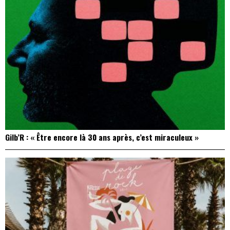
Gilb’R : « Être encore là 30 ans après, c’est miraculeux »