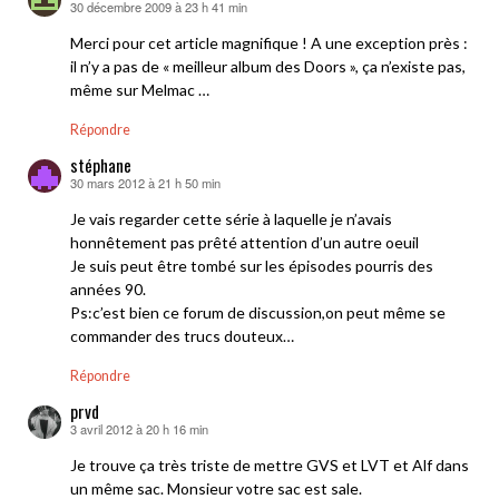
30 décembre 2009 à 23 h 41 min
dit :
Merci pour cet article magnifique ! A une exception près :
il n’y a pas de « meilleur album des Doors », ça n’existe pas,
même sur Melmac …
Répondre
stéphane
30 mars 2012 à 21 h 50 min
dit :
Je vais regarder cette série à laquelle je n’avais
honnêtement pas prêté attention d’un autre oeuil
Je suis peut être tombé sur les épisodes pourris des
années 90.
Ps:c’est bien ce forum de discussion,on peut même se
commander des trucs douteux…
Répondre
prvd
3 avril 2012 à 20 h 16 min
dit :
Je trouve ça très triste de mettre GVS et LVT et Alf dans
un même sac. Monsieur votre sac est sale.