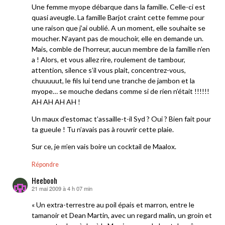
Une femme myope débarque dans la famille. Celle-ci est
quasi aveugle. La famille Barjot craint cette femme pour
une raison que j’ai oublié. A un moment, elle souhaite se
moucher. N’ayant pas de mouchoir, elle en demande un.
Mais, comble de l’horreur, aucun membre de la famille n’en
a ! Alors, et vous allez rire, roulement de tambour,
attention, silence s’il vous plait, concentrez-vous,
chuuuuut, le fils lui tend une tranche de jambon et la
myope… se mouche dedans comme si de rien n’était !!!!!!
AH AH AH AH !
Un maux d’estomac t’assaille-t-il Syd ? Oui ? Bien fait pour
ta gueule ! Tu n’avais pas à rouvrir cette plaie.
Sur ce, je m’en vais boire un cocktail de Maalox.
Répondre
Heebooh
21 mai 2009 à 4 h 07 min
dit :
« Un extra-terrestre au poil épais et marron, entre le
tamanoir et Dean Martin, avec un regard malin, un groin et