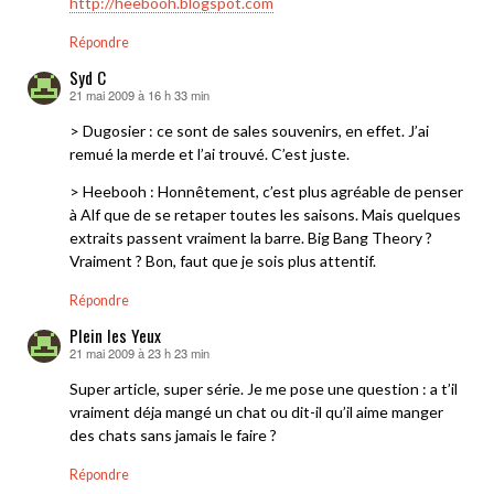
http://heebooh.blogspot.com
Répondre
Syd C
21 mai 2009 à 16 h 33 min
dit :
> Dugosier : ce sont de sales souvenirs, en effet. J’ai
remué la merde et l’ai trouvé. C’est juste.
> Heebooh : Honnêtement, c’est plus agréable de penser
à Alf que de se retaper toutes les saisons. Mais quelques
extraits passent vraiment la barre. Big Bang Theory ?
Vraiment ? Bon, faut que je sois plus attentif.
Répondre
Plein les Yeux
21 mai 2009 à 23 h 23 min
dit :
Super article, super série. Je me pose une question : a t’il
vraiment déja mangé un chat ou dit-il qu’il aime manger
des chats sans jamais le faire ?
Répondre