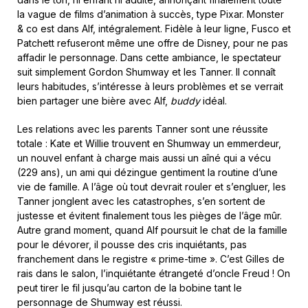
la vague de films d’animation à succès, type Pixar. Monster
& co est dans Alf, intégralement. Fidèle à leur ligne, Fusco et
Patchett refuseront même une offre de Disney, pour ne pas
affadir le personnage. Dans cette ambiance, le spectateur
suit simplement Gordon Shumway et les Tanner. Il connaît
leurs habitudes, s’intéresse à leurs problèmes et se verrait
bien partager une bière avec Alf,
buddy
idéal.
Les relations avec les parents Tanner sont une réussite
totale : Kate et Willie trouvent en Shumway un emmerdeur,
un nouvel enfant à charge mais aussi un aîné qui a vécu
(229 ans), un ami qui dézingue gentiment la routine d’une
vie de famille. A l’âge où tout devrait rouler et s’engluer, les
Tanner jonglent avec les catastrophes, s’en sortent de
justesse et évitent finalement tous les pièges de l’âge mûr.
Autre grand moment, quand Alf poursuit le chat de la famille
pour le dévorer, il pousse des cris inquiétants, pas
franchement dans le registre « prime-time ». C’est Gilles de
rais dans le salon, l’inquiétante étrangeté d’oncle Freud ! On
peut tirer le fil jusqu’au carton de la bobine tant le
personnage de Shumway est réussi.