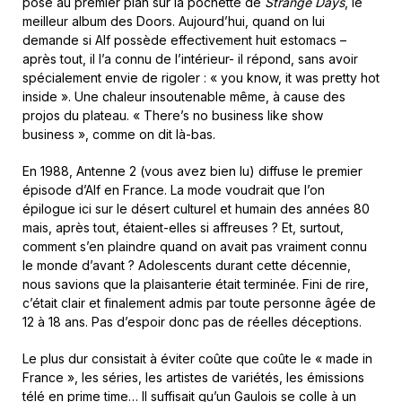
pose au premier plan sur la pochette de
Strange Days
, le
meilleur album des Doors. Aujourd’hui, quand on lui
demande si Alf possède effectivement huit estomacs –
après tout, il l’a connu de l’intérieur- il répond, sans avoir
spécialement envie de rigoler : « you know, it was pretty hot
inside ». Une chaleur insoutenable même, à cause des
projos du plateau. « There’s no business like show
business », comme on dit là-bas.
En 1988, Antenne 2 (vous avez bien lu) diffuse le premier
épisode d’Alf en France. La mode voudrait que l’on
épilogue ici sur le désert culturel et humain des années 80
mais, après tout, étaient-elles si affreuses ? Et, surtout,
comment s’en plaindre quand on avait pas vraiment connu
le monde d’avant ? Adolescents durant cette décennie,
nous savions que la plaisanterie était terminée. Fini de rire,
c’était clair et finalement admis par toute personne âgée de
12 à 18 ans. Pas d’espoir donc pas de réelles déceptions.
Le plus dur consistait à éviter coûte que coûte le « made in
France », les séries, les artistes de variétés, les émissions
télé en prime time… Il suffisait qu’un Gaulois se colle à un