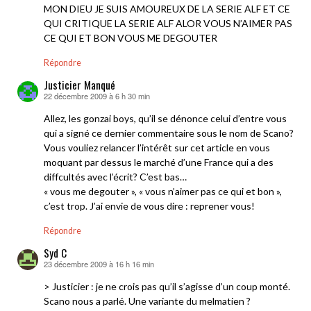
MON DIEU JE SUIS AMOUREUX DE LA SERIE ALF ET CE
QUI CRITIQUE LA SERIE ALF ALOR VOUS N’AIMER PAS
CE QUI ET BON VOUS ME DEGOUTER
Répondre
Justicier Manqué
22 décembre 2009 à 6 h 30 min
dit :
Allez, les gonzai boys, qu’il se dénonce celui d’entre vous
qui a signé ce dernier commentaire sous le nom de Scano?
Vous vouliez relancer l’intérêt sur cet article en vous
moquant par dessus le marché d’une France qui a des
diffcultés avec l’écrit? C’est bas…
« vous me degouter », « vous n’aimer pas ce qui et bon »,
c’est trop. J’ai envie de vous dire : reprener vous!
Répondre
Syd C
23 décembre 2009 à 16 h 16 min
dit :
> Justicier : je ne crois pas qu’il s’agisse d’un coup monté.
Scano nous a parlé. Une variante du melmatien ?