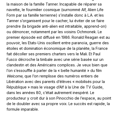
la maison de la famille Tanner. Incapable de réparer sa
navette, le fourmilier cosmique (surnommé Alf, Alien Life
Form par sa famille terrienne) s’installe donc à L.A. et les
Tanner s’organisent pour le cacher, lui éviter de se faire
prendre (la brigade anti-alien est intraitable, apprend-on)
ou dénoncer, notamment par les voisins Ochmonek. Le
premier épisode est diffusé en 1986. Ronald Reagan est au
pouvoir, les Etats-Unis oscillent entre paranoïa, guerre des
étoiles et domination économique de la planète, la France
fait décoller ses premiers charters vers le Mali. Et Paul
Fusco décroche la timbale avec une série basée sur un
clandestin et des Américains complices. Je veux bien que
l’on s’essouffle à parler de la « belle humanité » du film
Welcome
, que l’on remplisse des numéros entiers de
Libération avec des parents d’élèves « mobilisés pour la
République » mais le visage d’Alf à la Une de TV Guide,
dans les années 80, c’était autrement inespéré. Le
producteur y croit dur à son Pinocchio de l’espace, au point
de le doubler avec sa propre voix. Le succès est rapide, la
formule imparable.