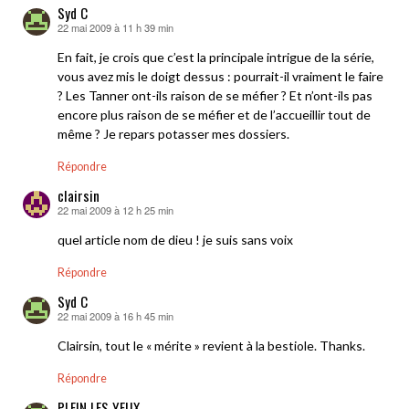
Syd C
22 mai 2009 à 11 h 39 min
dit :
En fait, je crois que c’est la principale intrigue de la série,
vous avez mis le doigt dessus : pourrait-il vraiment le faire
? Les Tanner ont-ils raison de se méfier ? Et n’ont-ils pas
encore plus raison de se méfier et de l’accueillir tout de
même ? Je repars potasser mes dossiers.
Répondre
clairsin
22 mai 2009 à 12 h 25 min
dit :
quel article nom de dieu ! je suis sans voix
Répondre
Syd C
22 mai 2009 à 16 h 45 min
dit :
Clairsin, tout le « mérite » revient à la bestiole. Thanks.
Répondre
PLEIN LES YEUX