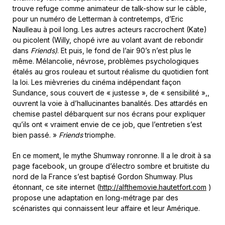
trouve refuge comme animateur de talk-show sur le câble,
pour un numéro de Letterman à contretemps, d’Eric
Naulleau à poil long. Les autres acteurs raccrochent (Kate)
ou picolent (Willy, chopé ivre au volant avant de rebondir
dans
Friends)
. Et puis, le fond de l’air 90’s n’est plus le
même. Mélancolie, névrose, problèmes psychologiques
étalés au gros rouleau et surtout réalisme du quotidien font
la loi. Les mièvreries du cinéma indépendant façon
Sundance, sous couvert de « justesse », de « sensibilité »,,
ouvrent la voie à d’hallucinantes banalités. Des attardés en
chemise pastel débarquent sur nos écrans pour expliquer
qu’ils ont « vraiment envie de ce job, que l’entretien s’est
bien passé. »
Friends
triomphe.
En ce moment, le mythe Shumway ronronne. Il a le droit à sa
page facebook, un groupe d’électro sombre et bruitiste du
nord de la France s’est baptisé Gordon Shumway. Plus
étonnant, ce site internet (
http://alfthemovie.hautetfort.com
)
propose une adaptation en long-métrage par des
scénaristes qui connaissent leur affaire et leur Amérique.