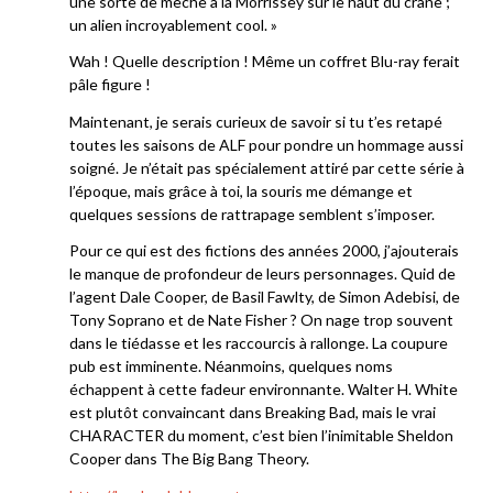
une sorte de mèche à la Morrissey sur le haut du crâne ;
un alien incroyablement cool. »
Wah ! Quelle description ! Même un coffret Blu-ray ferait
pâle figure !
Maintenant, je serais curieux de savoir si tu t’es retapé
toutes les saisons de ALF pour pondre un hommage aussi
soigné. Je n’était pas spécialement attiré par cette série à
l’époque, mais grâce à toi, la souris me démange et
quelques sessions de rattrapage semblent s’imposer.
Pour ce qui est des fictions des années 2000, j’ajouterais
le manque de profondeur de leurs personnages. Quid de
l’agent Dale Cooper, de Basil Fawlty, de Simon Adebisi, de
Tony Soprano et de Nate Fisher ? On nage trop souvent
dans le tiédasse et les raccourcis à rallonge. La coupure
pub est imminente. Néanmoins, quelques noms
échappent à cette fadeur environnante. Walter H. White
est plutôt convaincant dans Breaking Bad, mais le vrai
CHARACTER du moment, c’est bien l’inimitable Sheldon
Cooper dans The Big Bang Theory.