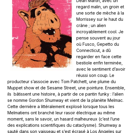
Dean Martin, avec un
regard malin, un groin et
une sorte de mèche à la
Morrissey sur le haut du
crâne ; un alien
incroyablement cool. Je
pense souvent au jour
où Fusco, Gepetto du
Connecticut, a dû
regarder en face cette
bestiole enfin terminée,
avec le sentiment d’avoir
réussi son coup. Le
producteur s’associe avec Tom Patchett, une plume du
Muppet show et de Sesame Street, une pointure. Ensemble,
ils bâtissent une histoire, à partir de ce pantin funky : l’alien
se nomme Gordon Shumway et vient de la planète Melmac.
Cette dernière a littéralement explosé lorsque tous les
Melmatiens ont branché leur rasoir électrique au même
moment, sans le savoir, un hasard malheureux (c’est l’une
des explications scientifiques du cataclysme). Shumway a
sauté dans son vaisseau et s’est écrasé à Los Angeles sur