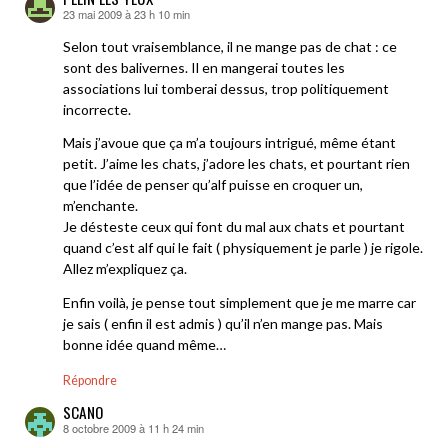
23 mai 2009 à 23 h 10 min
dit :
Selon tout vraisemblance, il ne mange pas de chat : ce
sont des balivernes. Il en mangerai toutes les
associations lui tomberai dessus, trop politiquement
incorrecte.
Mais j’avoue que ça m’a toujours intrigué, même étant
petit. J’aime les chats, j’adore les chats, et pourtant rien
que l’idée de penser qu’alf puisse en croquer un,
m’enchante.
Je désteste ceux qui font du mal aux chats et pourtant
quand c’est alf qui le fait ( physiquement je parle ) je rigole.
Allez m’expliquez ça.
Enfin voilà, je pense tout simplement que je me marre car
je sais ( enfin il est admis ) qu’il n’en mange pas. Mais
bonne idée quand même…
Répondre
SCANO
8 octobre 2009 à 11 h 24 min
dit :