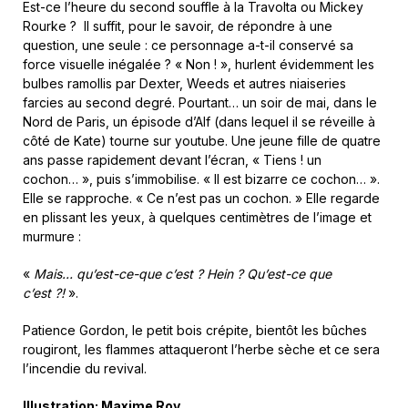
Est-ce l’heure du second souffle à la Travolta ou Mickey
Rourke ? Il suffit, pour le savoir, de répondre à une
question, une seule : ce personnage a-t-il conservé sa
force visuelle inégalée ? « Non ! », hurlent évidemment les
bulbes ramollis par Dexter, Weeds et autres niaiseries
farcies au second degré. Pourtant… un soir de mai, dans le
Nord de Paris, un épisode d’Alf (dans lequel il se réveille à
côté de Kate) tourne sur youtube. Une jeune fille de quatre
ans passe rapidement devant l’écran, « Tiens ! un
cochon… », puis s’immobilise. « Il est bizarre ce cochon… ».
Elle se rapproche. « Ce n’est pas un cochon. » Elle regarde
en plissant les yeux, à quelques centimètres de l’image et
murmure :
«
Mais… qu’est-ce-que c’est ? Hein ? Qu’est-ce que
c’est ?!
».
Patience Gordon, le petit bois crépite, bientôt les bûches
rougiront, les flammes attaqueront l’herbe sèche et ce sera
l’incendie du revival.
Illustration: Maxime Roy