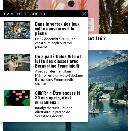
CA VIENT DE SORTIR
Dans le vortex des jeux
vidéo consacrés à la
pêche
Plage de Rock : et si on allait à Saint Trop’ cet été ?
Le 19 décembre 2025, les
créateurs Zeph & Ramo
jetaient
On a parlé Dolce Vita et
lutte des classes avec
Bernardino Femminielli
Avec son dernier album
Mémoires d’un Auto-Sabotage,
Bernardino Femminielli
chante
Gilb’R : « Être encore là
30 ans après, c’est
miraculeux »
Infatigable travailleur en
dilettante, le patron de
Versatile a décidé