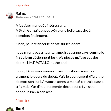
Répondre
Mathis
29 décembre 2009 à 20 h 38 min
dit :
À justicier manqué : intéressant.
À Syd : Gonzai est peut-être une belle sacoche à
complots finalement.
Sinon, pour relancer le débat sur les doors.
nous n’irons pas à guantanamo. Et strange days comme le
first album détiennent les trois pièces maîtresses des
doors : L.M.F, W.T.M.O et the end.
Sinon, LA woman, mouais. Très bon album, mais pas
vraiment le doors du début. Puis le beuglement d’ivrogne
de morrison sur LA woman après la monté centrale passe
très mal… On dirait une merde déchu qui crève sans
honneur. Paix à son âme.
Répondre
Jim M.