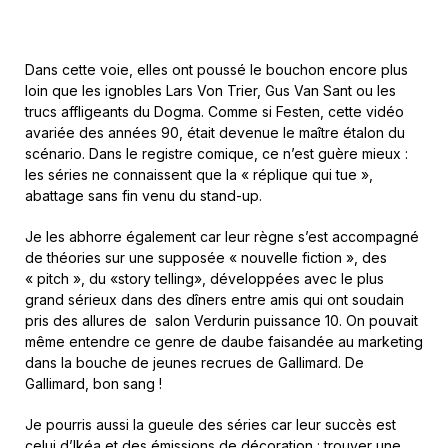
Dans cette voie, elles ont poussé le bouchon encore plus
loin que les ignobles Lars Von Trier, Gus Van Sant ou les
trucs affligeants du Dogma. Comme si
Festen
, cette vidéo
avariée des années 90, était devenue le maître étalon du
scénario. Dans le registre comique, ce n’est guère mieux :
les séries ne connaissent que la « réplique qui tue »,
abattage sans fin venu du stand-up.
Je les abhorre également car leur règne s’est accompagné
de théories sur une supposée « nouvelle fiction », des
« pitch », du «story telling», développées avec le plus
grand sérieux dans des dîners entre amis qui ont soudain
pris des allures de salon Verdurin puissance 10. On pouvait
même entendre ce genre de daube faisandée au marketing
dans la bouche de jeunes recrues de Gallimard. De
Gallimard, bon sang !
Je pourris aussi la gueule des séries car leur succès est
celui d’Ikéa et des émissions de décoration : trouver une