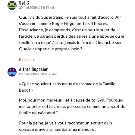
Syd C
20 mai 2009 à 9 h 51 min
dit :
Oui, ily a du Supertramp, je suis tout à fait d’accord. Alf
s’assume comme Roger Hogdson. Les 4 heures,
l’insouciance, je comprends, c’est un peu le sujet de
l’article. Le paradis perdus des séries à une époque où le
feuilleton a niqué à tout jamais le film de DImanche soir.
Quelle saloperie le progrès, hein ?
Répondre
Alfred Dugosier
20 mai 2009 à 20 h 38 min
dit :
« Qui se souvient sans maux d’estomac de la Famille
Barjot »
Moi, pour mon malheur… et à cause de toi Syd. Pourquoi
me rappeler cette chose, poisseuse comme un secret de
famille nauséabond ?
Pour la peine, je vais vous raconter un extrait d’un
épisode gravé à jamais dans ma mémoire :