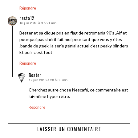
Répondre
nesta12
16 juin 2016 à 3 h 21 min
dit :
Bester et sa clique pris en flag de retromania 90’s ,Alf et
pourquoi pas shérif fait moi peur tant que vous y êtes
.bande de geek .la serie génial actuel c’est peaky blinders
Et puis c’est tout
Répondre
Bester
17 juin 2016 à 20 h 05 min
dit :
Cherchez autre chose Nescafé, ce commentaire est
lui-même hyper rétro.
Répondre
LAISSER UN COMMENTAIRE