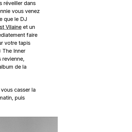
s réveiller dans
cennie vous venez
ue que le DJ
est Vilaine
et un
diatement faire
r votre tapis
« The Inner
 revienne,
 album de la
 vous casser la
matin, puis