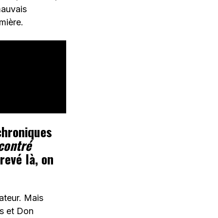
mauvais
mière.
chroniques
contré
revé là, on
rateur. Mais
is et Don