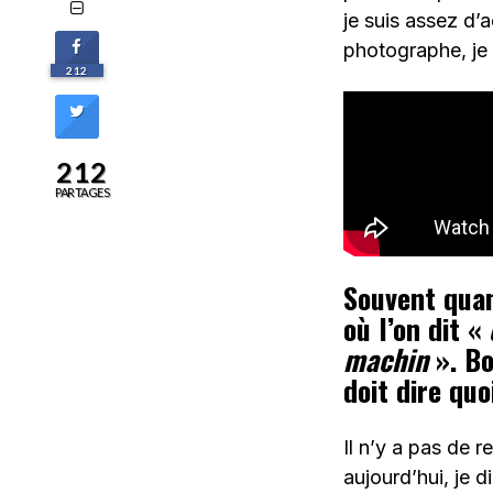
je suis assez d’
photographe, je 
212
212
PARTAGES
Souvent quan
où l’on dit «
machin
». Bo
doit dire quo
Il n’y a pas de 
aujourd’hui, je 