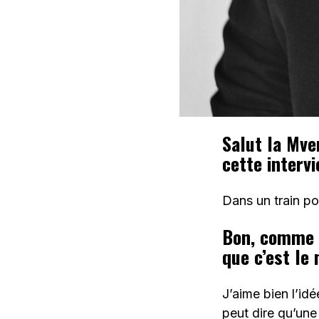
Salut la Mver
cette interv
Dans un train p
Bon, comme «
que c’est le
J’aime bien l’id
peut dire qu’une 