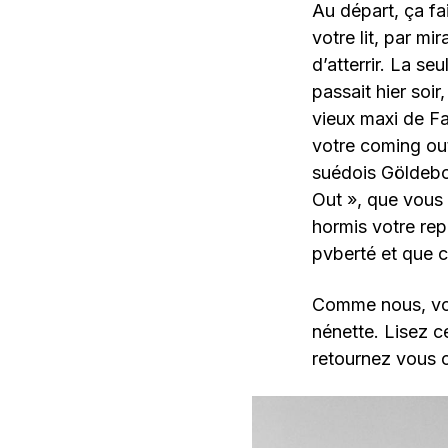
Au départ, ça fa
votre lit, par m
d’atterrir. La s
passait hier so
vieux maxi de F
votre coming out
suédois Göldeboa
Out », que vous 
hormis votre rep
pvberté et que c
Comme nous, vou
nénette. Lisez ce
retournez vous 