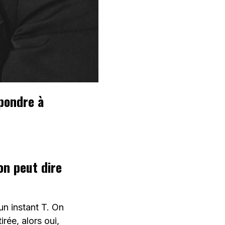
épondre à
on peut dire
un instant T. On
irée, alors oui,