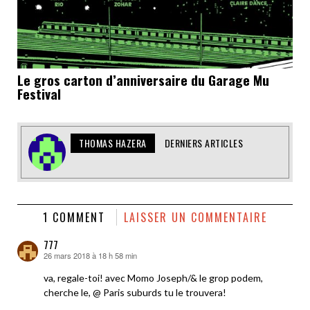
Le gros carton d’anniversaire du Garage Mu
Festival
THOMAS HAZERA
DERNIERS ARTICLES
1 COMMENT
LAISSER UN COMMENTAIRE
777
26 mars 2018 à 18 h 58 min
dit :
va, regale-toi! avec Momo Joseph/& le grop podem,
cherche le, @ Paris suburds tu le trouvera!