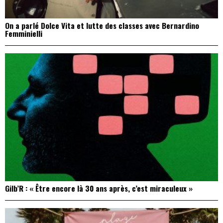
On a parlé Dolce Vita et lutte des classes avec Bernardino
Femminielli
Gilb’R : « Être encore là 30 ans après, c’est miraculeux »