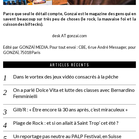
Parce que seul le détail compte, Gonzaï est le magazine des gens qui en
savent beaucoup sur très peu de choses (le rock, la mauvaise foi et la
cuisson des biftecks).
desk AT gonzai.com
Edité par GONZAÏ MEDIA. Pour tout envoi : CBE, 6 rue André Messager, pour
GONZAÏ, 75018 Paris
ARTICLES RÉCENTS
Dans le vortex des jeux vidéo consacrés à la pêche
On a parlé Dolce Vita et lutte des classes avec Bernardino
Femminielli
Gilb’R : « Être encore là 30 ans après, c’est miraculeux »
Plage de Rock : et si on allait à Saint Trop’ cet été ?
Un reportage pas neutre au PALP Festival, en Suisse