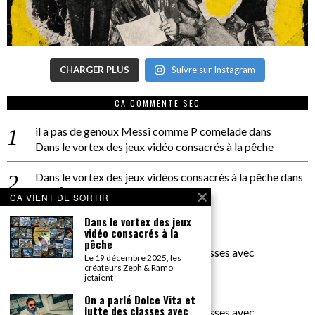
CHARGER PLUS
Suivre sur Instagram
CA COMMENTE SEC
il a pas de genoux Messi comme P comelade
dans
Dans le vortex des jeux vidéo consacrés à la pêche
Dans le vortex des jeux vidéos consacrés à la pêche
dans
PACÔME THIELLEMENT
CA VIENT DE SORTIR
La séance d’Hip Gnose
Dans le vortex des jeux
vidéo consacrés à la
La Patrie
dans
pêche
On a parlé Dolce Vita et lutte des classes avec
Le 19 décembre 2025, les
Bernardino Femminielli
créateurs Zeph & Ramo
jetaient
carte noire negra à l'o tiede
dans
On a parlé Dolce Vita et
lutte des classes avec
On a parlé Dolce Vita et lutte des classes avec