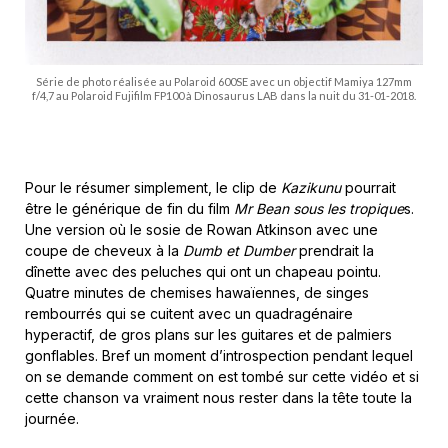
Série de photo réalisée au Polaroid 600SE avec un objectif Mamiya 127mm
f/4,7 au Polaroid Fujifilm FP100 à Dinosaurus LAB dans la nuit du 31-01-2018.
Pour le résumer simplement, le clip de
Kazikunu
pourrait
être le générique de fin du film
Mr Bean sous les tropique
s.
Une version où le sosie de Rowan Atkinson avec une
coupe de cheveux à la
Dumb et Dumber
prendrait la
dînette avec des peluches qui ont un chapeau pointu.
Quatre minutes de chemises hawaïennes, de singes
rembourrés qui se cuitent avec un quadragénaire
hyperactif, de gros plans sur les guitares et de palmiers
gonflables. Bref un moment d’introspection pendant lequel
on se demande comment on est tombé sur cette vidéo et si
cette chanson va vraiment nous rester dans la tête toute la
journée.