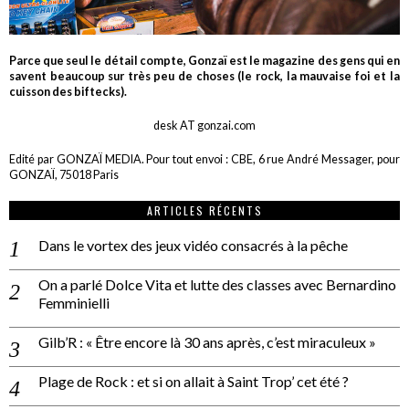
Parce que seul le détail compte, Gonzaï est le magazine des gens qui en
savent beaucoup sur très peu de choses (le rock, la mauvaise foi et la
cuisson des biftecks).
desk AT gonzai.com
Edité par GONZAÏ MEDIA. Pour tout envoi : CBE, 6 rue André Messager, pour
GONZAÏ, 75018 Paris
ARTICLES RÉCENTS
Dans le vortex des jeux vidéo consacrés à la pêche
On a parlé Dolce Vita et lutte des classes avec Bernardino
Femminielli
Gilb’R : « Être encore là 30 ans après, c’est miraculeux »
Plage de Rock : et si on allait à Saint Trop’ cet été ?