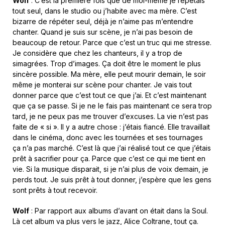
Wolf
: C’est la première fois que de moi-même je répétais
tout seul, dans le studio ou j’habite avec ma mère. C’est
bizarre de répéter seul, déjà je n’aime pas m’entendre
chanter. Quand je suis sur scène, je n’ai pas besoin de
beaucoup de retour. Parce que c’est un truc qui me stresse.
Je considère que chez les chanteurs, il y a trop de
simagrées. Trop d’images. Ça doit être le moment le plus
sincère possible. Ma mère, elle peut mourir demain, le soir
même je monterai sur scène pour chanter. Je vais tout
donner parce que c’est tout ce que j’ai. Et c’est maintenant
que ça se passe. Si je ne le fais pas maintenant ce sera trop
tard, je ne peux pas me trouver d’excuses. La vie n’est pas
faite de « si ». Il y a autre chose : j’étais fiancé. Elle travaillait
dans le cinéma, donc avec les tournées et ses tournages
ça n’a pas marché. C’est là que j’ai réalisé tout ce que j’étais
prêt à sacrifier pour ça. Parce que c’est ce qui me tient en
vie. Si la musique disparait, si je n’ai plus de voix demain, je
perds tout. Je suis prêt à tout donner, j’espère que les gens
sont prêts à tout recevoir.
Wolf
: Par rapport aux albums d’avant on était dans la Soul.
Là cet album va plus vers le jazz, Alice Coltrane, tout ça.