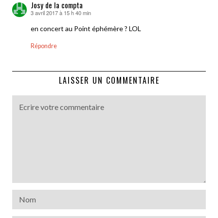
Josy de la compta
3 avril 2017 à 15 h 40 min
dit :
en concert au Point éphémère ? LOL
Répondre
LAISSER UN COMMENTAIRE