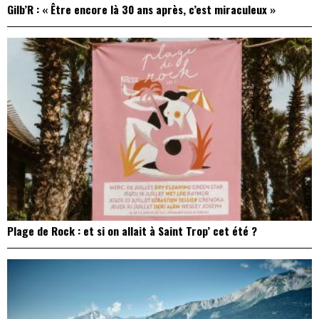
Gilb’R : « Être encore là 30 ans après, c’est miraculeux »
Plage de Rock : et si on allait à Saint Trop’ cet été ?