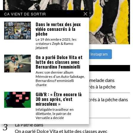
CA VIENT DE SORTIR
Dans le vortex des jeux
vidéo consacrés à la
pêche
Le 19 décembre 2025, les
créateurs Zeph & Ramo
jetaient
CHARGER PLUS
Suivre sur Instagram
On a parlé Dolce Vita et
lutte des classes avec
Bernardino Femminielli
CA COMMENTE SEC
Avec son dernier album
Mémoires d’un Auto-Sabotage,
il a pas de genoux Messi comme P comelade
dans
Bernardino Femminielli
chante
Dans le vortex des jeux vidéo consacrés à la pêche
Gilb’R : « Être encore là
30 ans après, c’est
Dans le vortex des jeux vidéos consacrés à la pêche
dans
miraculeux »
PACÔME THIELLEMENT
Infatigable travailleur en
La séance d’Hip Gnose
dilettante, le patron de
Versatile a décidé
La Patrie
dans
On a parlé Dolce Vita et lutte des classes avec