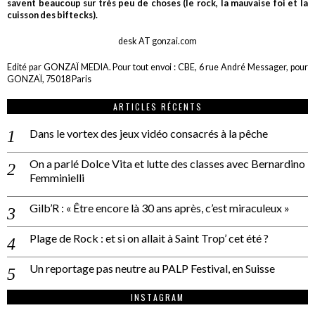
savent beaucoup sur très peu de choses (le rock, la mauvaise foi et la
cuisson des biftecks).
desk AT gonzai.com
Edité par GONZAÏ MEDIA. Pour tout envoi : CBE, 6 rue André Messager, pour
GONZAÏ, 75018 Paris
ARTICLES RÉCENTS
Dans le vortex des jeux vidéo consacrés à la pêche
On a parlé Dolce Vita et lutte des classes avec Bernardino
Femminielli
Gilb’R : « Être encore là 30 ans après, c’est miraculeux »
Plage de Rock : et si on allait à Saint Trop’ cet été ?
Un reportage pas neutre au PALP Festival, en Suisse
INSTAGRAM