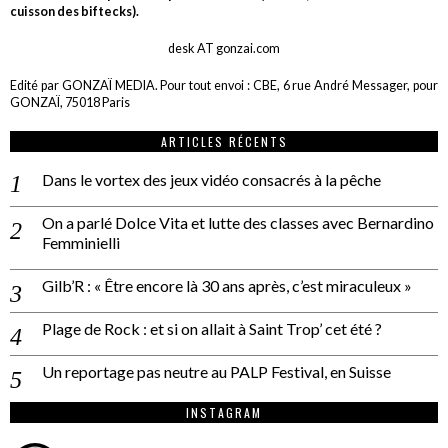
cuisson des biftecks).
desk AT gonzai.com
Edité par GONZAÏ MEDIA. Pour tout envoi : CBE, 6 rue André Messager, pour
GONZAÏ, 75018 Paris
ARTICLES RÉCENTS
Dans le vortex des jeux vidéo consacrés à la pêche
On a parlé Dolce Vita et lutte des classes avec Bernardino
Femminielli
Gilb’R : « Être encore là 30 ans après, c’est miraculeux »
Plage de Rock : et si on allait à Saint Trop’ cet été ?
Un reportage pas neutre au PALP Festival, en Suisse
INSTAGRAM