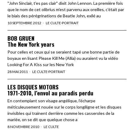
"John Sinclair, t'es pas clair" dixit John Lennon. La première fois
que le nom de cet olibrius m'est parvenu aux oreilles, c'était par
le biais des pérégrinations de Beatle John, exilé au
10 SEPTEMBRE 2012
LE CULTE
·
PORTRAIT
BOB GRUEN
The New York years
Pour celles et ceux qui se seraient tapé une bonne partie de
boyaux en lisant Please Kill Me (Allia) ou auraient vu la vidéo
Looking For A Kiss sur les New York
28 MAI 2011
LE CULTE
·
PORTRAIT
LES DISQUES MOTORS
1971-2010, l’envol au paradis perdu
En contemplant son visage angélique, l’écharpe
méticuleusement nouée sur le corps longiligne et les disques
invisibles qui trainent derrière comme les casseroles de la
mariée, on se dit que quelque chose a
8 NOVEMBRE 2010
LE CULTE