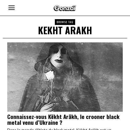
BROWSE TAG
KEKHT ARAKH
Connaissez-vous Këkht Aräkh, le crooner black
metal venu d’Ukraine ?
Dans le monde élitiste du black metal, Këkht Aräkh est un