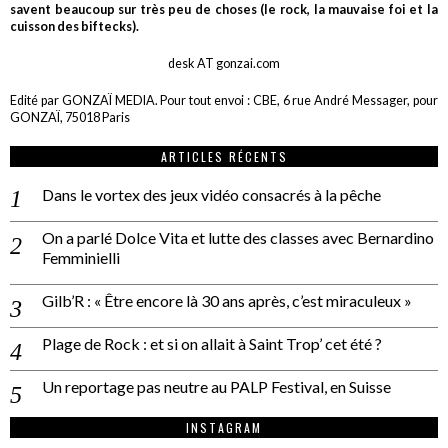
savent beaucoup sur très peu de choses (le rock, la mauvaise foi et la
cuisson des biftecks).
desk AT gonzai.com
Edité par GONZAÏ MEDIA. Pour tout envoi : CBE, 6 rue André Messager, pour
GONZAÏ, 75018 Paris
ARTICLES RÉCENTS
Dans le vortex des jeux vidéo consacrés à la pêche
On a parlé Dolce Vita et lutte des classes avec Bernardino
Femminielli
Gilb’R : « Être encore là 30 ans après, c’est miraculeux »
Plage de Rock : et si on allait à Saint Trop’ cet été ?
Un reportage pas neutre au PALP Festival, en Suisse
INSTAGRAM